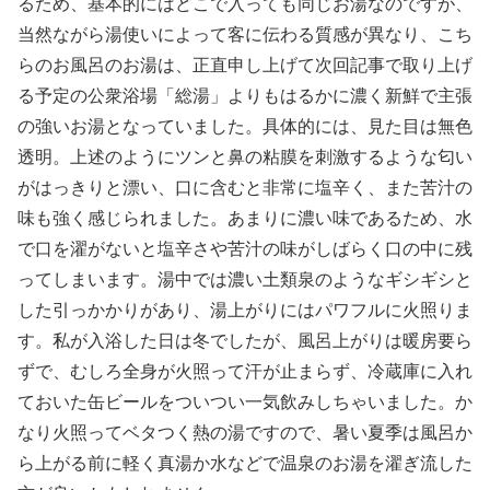
るため、基本的にはどこで入っても同じお湯なのですが、
当然ながら湯使いによって客に伝わる質感が異なり、こち
らのお風呂のお湯は、正直申し上げて次回記事で取り上げ
る予定の公衆浴場「総湯」よりもはるかに濃く新鮮で主張
の強いお湯となっていました。具体的には、見た目は無色
透明。上述のようにツンと鼻の粘膜を刺激するような匂い
がはっきりと漂い、口に含むと非常に塩辛く、また苦汁の
味も強く感じられました。あまりに濃い味であるため、水
で口を濯がないと塩辛さや苦汁の味がしばらく口の中に残
ってしまいます。湯中では濃い土類泉のようなギシギシと
した引っかかりがあり、湯上がりにはパワフルに火照りま
す。私が入浴した日は冬でしたが、風呂上がりは暖房要ら
ずで、むしろ全身が火照って汗が止まらず、冷蔵庫に入れ
ておいた缶ビールをついつい一気飲みしちゃいました。か
なり火照ってベタつく熱の湯ですので、暑い夏季は風呂か
ら上がる前に軽く真湯か水などで温泉のお湯を濯ぎ流した