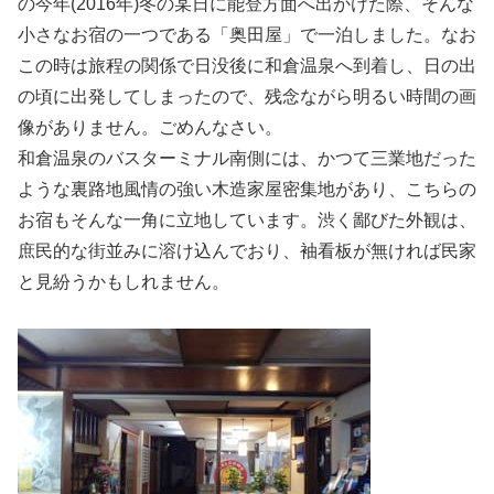
の今年(2016年)冬の某日に能登方面へ出かけた際、そんな
小さなお宿の一つである「奥田屋」で一泊しました。なお
この時は旅程の関係で日没後に和倉温泉へ到着し、日の出
の頃に出発してしまったので、残念ながら明るい時間の画
像がありません。ごめんなさい。
和倉温泉のバスターミナル南側には、かつて三業地だった
ような裏路地風情の強い木造家屋密集地があり、こちらの
お宿もそんな一角に立地しています。渋く鄙びた外観は、
庶民的な街並みに溶け込んでおり、袖看板が無ければ民家
と見紛うかもしれません。