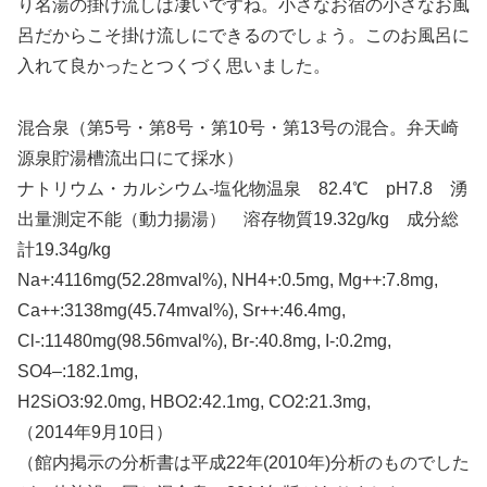
り名湯の掛け流しは凄いですね。小さなお宿の小さなお風
呂だからこそ掛け流しにできるのでしょう。このお風呂に
入れて良かったとつくづく思いました。
混合泉（第5号・第8号・第10号・第13号の混合。弁天崎
源泉貯湯槽流出口にて採水）
ナトリウム・カルシウム-塩化物温泉 82.4℃ pH7.8 湧
出量測定不能（動力揚湯） 溶存物質19.32g/kg 成分総
計19.34g/kg
Na+:4116mg(52.28mval%), NH4+:0.5mg, Mg++:7.8mg,
Ca++:3138mg(45.74mval%), Sr++:46.4mg,
Cl-:11480mg(98.56mval%), Br-:40.8mg, I-:0.2mg,
SO4–:182.1mg,
H2SiO3:92.0mg, HBO2:42.1mg, CO2:21.3mg,
（2014年9月10日）
（館内掲示の分析書は平成22年(2010年)分析のものでした