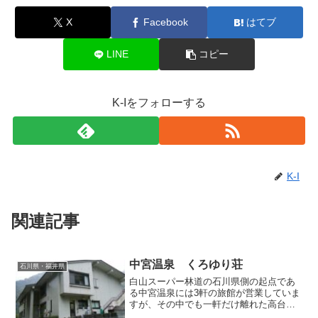
X
Facebook
はてブ
LINE
コピー
K-Iをフォローする
K-I
関連記事
中宮温泉 くろゆり荘
石川県・福井県
白山スーパー林道の石川県側の起点であ
る中宮温泉には3軒の旅館が営業していま
すが、その中でも一軒だけ離れた高台に
位置しているお宿「くろゆり荘」にて日