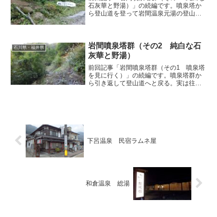
石灰華と野湯）」の続編です。噴泉塔か
ら登山道を登って岩間温泉元湯の登山道
口へと戻ってまいりました。下りの往路
は40分弱を要したのに、なぜか登りの復
路は30分で踏破してしまいました。私の
脚力ってどうなって...
岩間噴泉塔群（その2 純白な石
石川県・福井県
灰華と野湯）
前回記事「岩間噴泉塔群（その1 噴泉塔
を見に行く）」の続編です。噴泉塔群か
ら引き返して登山道へと戻る。実は往路
で登山道を河原へ向かって下っている
時、河原に出るちょっと手前の右側に、
なにやら怪しい踏み跡を発見していたの
で、そこを探検してみるこ...
下呂温泉 民宿ラムネ屋
和倉温泉 総湯