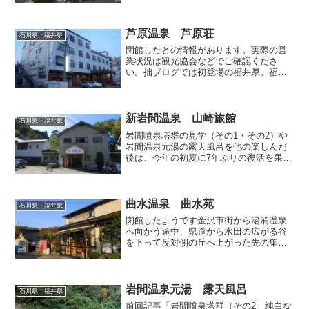
帰り入浴してきました。こちらは旧吉野
谷村（現白山市）が建てた建物を中宮温
泉旅館協同組合が管理運...
芦原温泉 芦原荘
石川県・福井県
閉館したとの情報があります。実際の営
業状況は観光協会などでご確認くださ
い。拙ブログでは初登場の福井県。福井
県の温泉といえば北陸屈指の知名度を誇
る芦原温泉を挙げないわけにはいきませ
んが、名だたる温泉ファンのブログを拝
見しても、残念ながら芦原を...
新岩間温泉 山崎旅館
石川県・福井県
岩間噴泉塔群の見学（その1・その2）や
岩間温泉元湯の露天風呂を他の楽しんだ
後は、今年の初夏に7年ぶりの復活を果た
した「山崎旅館」で1泊お世話になりまし
た。玄関では秘湯を守る会の提灯と並ん
でコグマちゃんがお出迎え。 客室へ上
がる階段の踊り場に...
曲水温泉 曲水苑
石川県・福井県
閉館したようです金沢市街から湯涌温泉
へ向かう途中、県道から水田の広がる谷
を下って反対側の丘へ上がった先の集落
にある一軒宿「曲水苑」は、その佇まい
から民家かと勘違いしてしまいそうです
が、実は秘湯を守る会の会員宿なんだそ
うでして、山奥のアクセス...
岩間温泉元湯 露天風呂
石川県・福井県
前回記事「岩間噴泉塔群（その2 純白な