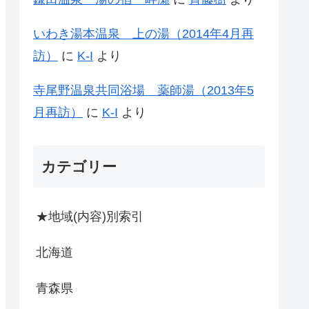
いわき湯本温泉 上の湯（2014年4月再
訪）
に
K-I
より
寺尾野温泉共同浴場 薬師湯（2013年5
月再訪）
に
K-I
より
カテゴリー
★地域(内容)別索引
北海道
青森県