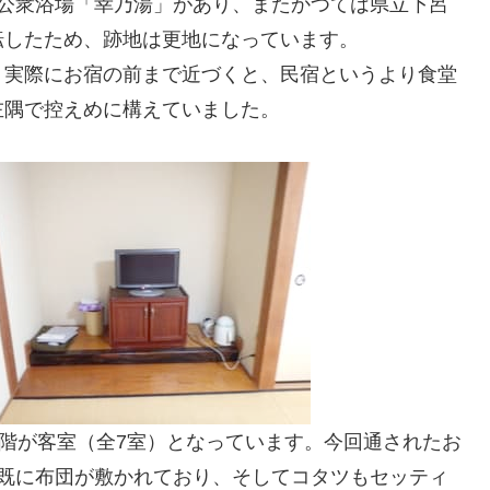
は公衆浴場「幸乃湯」があり、またかつては県立下呂
転したため、跡地は更地になっています。
、実際にお宿の前まで近づくと、民宿というより食堂
左隅で控えめに構えていました。
2階が客室（全7室）となっています。今回通されたお
は既に布団が敷かれており、そしてコタツもセッティ