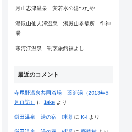
月山志津温泉 変若水の湯つたや
湯殿山仙人澤温泉 湯殿山参籠所 御神
湯
寒河江温泉 割烹旅館福よし
最近のコメント
寺尾野温泉共同浴場 薬師湯（2013年5
月再訪）
に
Jake
より
鎌田温泉 湯の宿 畔瀬
に
K-I
より
鎌田温泉 湯の宿 畔瀬
に
齊藤樹
より