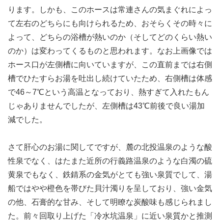
ります。しかも、このホースは常連さんの気まぐれによっ
て左右のどちらにも向けられるため、おそらくその時々に
よって、どちらの浴槽が熱いのか（そしてどのくらい熱い
のか）は変わってくるものと思われます。なお上画像では
ホース口が左側槽に向いていますが、この直前までは右側
槽でひたすらお湯を吐出し続けていたため、右側槽は体感
で46～7℃という高温となっており、熱すぎて入れたもん
じゃありませんでしたが、左側槽は43℃前後で良い湯加
減でした。
さて肝心のお湯に関してですが、麓の北投温泉のような酸
性泉でなく、はたまた近所の行義路温泉のような白濁の硫
黄泉でもなく、鉄錆系の金気がとても強い泉質でして、湯
船ではやや橙色を帯びた貝汁濁りを呈しており、強い金気
の他、石膏的な甘み、そして明瞭な炭酸味も感じられまし
た。前々回取り上げた「冷水坑温泉」に近い泉質かと推測