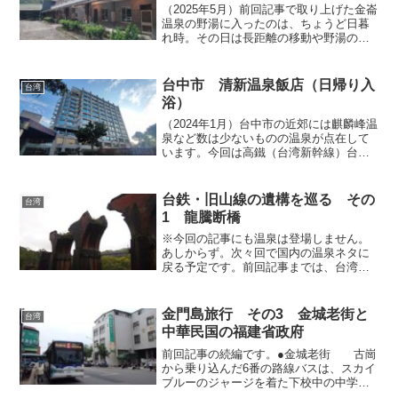
（2025年5月）前回記事で取り上げた金崙
温泉の野湯に入ったのは、ちょうど日暮
れ時。その日は長距離の移動や野湯のハ
シゴで草臥れていたので、もうこれ以上
の冒険はやめて、宿で休むことにしまし
た。この日の宿は赤い鉄橋「金崙温泉虹
台中市 清新温泉飯店（日帰り入
台湾
橋」を渡った先にあ...
浴）
（2024年1月）台中市の近郊には麒麟峰温
泉など数は少ないものの温泉が点在して
います。今回は高鐵（台湾新幹線）台中
駅から比較的近い位置にある「清新温
泉」を取り上げます。高鐵台中駅から比
較的近いと申し上げたものの、約6kmほ
台鉄・旧山線の遺構を巡る その
台湾
ど隔たりがあるため...
1 龍騰断橋
※今回の記事にも温泉は登場しません。
あしからず。次々回で国内の温泉ネタに
戻る予定です。前回記事までは、台湾を
南北に貫く鉄道の西部幹線でも、竹南か
ら彰化の間を台湾海峡に沿って走る海線
を取り上げましたが、今回記事からは同
金門島旅行 その3 金城老街と
台湾
区間を山間部に入って走る...
中華民国の福建省政府
前回記事の続編です。●金城老街 古崗
から乗り込んだ6番の路線バスは、スカイ
ブルーのジャージを着た下校中の中学生
で満員。みんなバスのドライバーさんと