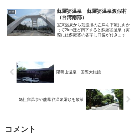
顔なじみのようで、各集落で止まって
は、二言三言お喋りを交わしてから下車
蘇羅婆温泉 蘇羅婆温泉渡假村
台湾
してゆきます。20分弱...
（台湾南部）
宝来温泉から荖濃渓の左岸を下流に向か
って2kmほど南下すると蘇羅婆温泉（実
際には蘇羅婆の各字に口偏が付きます）
という温泉地にたどり着きます。大抵の
場合は宝来温泉の一部として同温泉に内
包されることが多いようですが、明らか
に宝来とは離れており別...
陽明山温泉 国際大旅館
媽祖窟温泉や龍鳳谷温泉露頭を散策
コメント