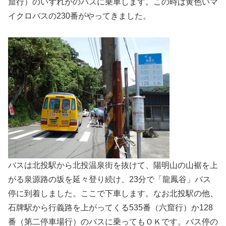
窟行）のいずれかのバスに乗車します。この時は黄色いマ
イクロバスの230番がやってきました。
バスは北投駅から北投温泉街を抜けて、陽明山の山裾を上
がる泉源路の坂を延々登り続け、23分で「龍鳳谷」バス
停に到着しました。ここで下車します。なお北投駅の他、
石牌駅から行義路を上がってくる535番（六窟行）か128
番（第二停車場行）のバスに乗ってもＯＫです。バス停の