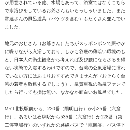
が用意されている他、水場もあって、浴室ではなくこちら
で水浴びをしているお爺さんもいらっしゃいました。また
常連さんの風呂道具（バケツを含む）もたくさん並んでい
ました。
地元のおじさん（お爺さん）たちがスッポンポンで賑やか
に喋りながら入浴しており、しかも谷底の薄暗い環境のも
と、日本人の衛生観念から考えれば及び腰にならざるを得
ない状態で入浴するわけですので、台湾の公衆浴場に慣れ
ていない方にはあまりおすすめできませんが（おそらく台
湾の若者も敬遠するでしょう）、泉質重視の温泉ファンで
したら行っても損は無い、なかなか面白いお風呂でした。
MRT北投駅前から、230番（陽明山行）か小25番（六窟
行）、あるいは石牌駅から535番（六窟行）か128番（第
二停車場行）のいずれかの路線バスで「龍鳳谷」バス停下