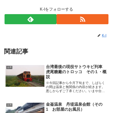
K-Iをフォローする
K-I
関連記事
台湾最後の現役サトウキビ列車
台湾
虎尾糖廠のトロッコ その１・概
説
※今回記事から今月下旬まで、しばらく
の間は温泉と無関係の内容が続きます。
悪しからずご了承ください。いまや台湾
は世界屈指の経済力と先端技術を有する
立派な先進国家となりましたが、かつて
は経済力が脆弱な小さい農業国であり、
金崙温泉 丹堤温泉会館（その
台湾
米や樟脳など、農作物やそ...
1 お部屋のお風呂）