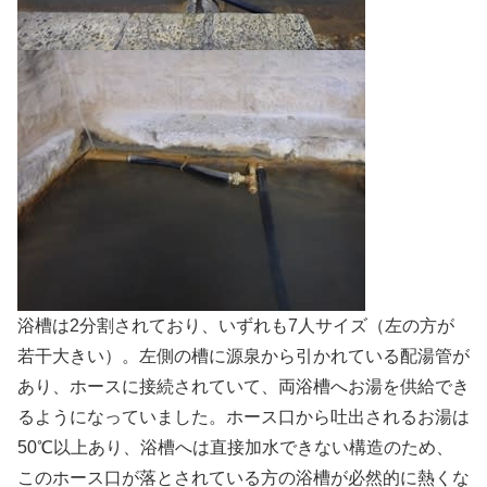
浴槽は2分割されており、いずれも7人サイズ（左の方が
若干大きい）。左側の槽に源泉から引かれている配湯管が
あり、ホースに接続されていて、両浴槽へお湯を供給でき
るようになっていました。ホース口から吐出されるお湯は
50℃以上あり、浴槽へは直接加水できない構造のため、
このホース口が落とされている方の浴槽が必然的に熱くな