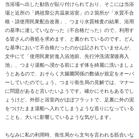
当浴場へ出した勧告が貼り付けられており、そこには当浴
場と近所の「媽祖窟公共温泉浴室」の２箇所が「水質不合
格・請使用民衆配合改善」、つまり水質検査の結果、浴用
の基準に達していなかった（不合格だった）ので、利用す
る皆さんの善処を求めます、と書かれているのです。どん
な基準において不合格だったのかは記されていませんが、
文中にて「使用民衆於進入浴池前、先行沖洗清潔後再入
池」、つまり湯船へ浸かる前にまず体を綺麗に洗いましょ
うとあるので、おそらく大腸菌関係の数値が規定をオーバ
ーしていたのでしょう。つまり衛生局の見解では、マナー
に問題があると言いたいようです。確かにそれもあるでし
ょうけど、外部と浴室内がほぼフラットで、足裏に外の泥
をつけたまま湯船へ入れてしまうような造りになっている
ことも、大いに影響しているような気がします。
ちなみに私の利用時、衛生局から文句を言われる筋合いな