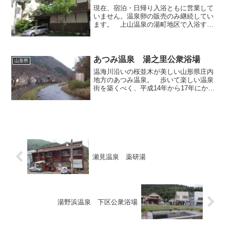
それから温泉街へ戻ってお...
現在、宿泊・日帰り入浴ともに営業して
いません。温泉卵の販売のみ継続してい
ます。 上山温泉の湯町地区で入浴すべ
く界隈を散策していたら、表に出ていた
「本日源泉入浴可」の札が目に飛び込ん
できたので、その札を提げていた「姫の
湯 伊勢屋」さんを訪って...
あつみ温泉 湯之里公衆浴場
山形県
温海川沿いの桜並木が美しい山形県庄内
地方のあつみ温泉。 歩いて楽しい温泉
街を築くべく、平成14年から17年にかけ
て街の再整備事業が行われ、その一環と
して温泉街の中に複数の足湯や飲泉場が
設けられました。更には、街中のみなら
ず、なんと橋の上にも...
瀬見温泉 薬研湯
湯野浜温泉 下区公衆浴場