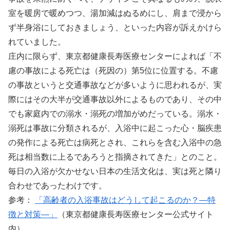
室を暖房で暖めつつ、湯加減はぬるめにし、肩まで浸から
ず半身浴にしておきましょう、といった内容が訴えかけら
れていました。
庄内に限らず、東京都健康長寿医療センターによれば「不
慮の事故による死亡は（死因の）第5位に位置する。不慮
の事故というと交通事故などが多いように思われるが、実
際にはその大半が交通事故以外によるものであり、その中
でも家庭内での溺水・溺死の増加がめだっている。溺水・
溺死は事故に分類されるが、入浴中に起こった心・脳疾患
の発作による死亡は病死とされ、これらを含む入浴中の急
死は相当数に上るであろうと指摘されてきた」とのこと。
毎日の入浴が欠かせない日本の生活文化は、実は死と隣り
合わせであったわけです。
参考：
「高齢者の入浴事故はどうして起こるのか？―特
徴と対策―」
（東京都健康長寿医療センター公式サイト
内）