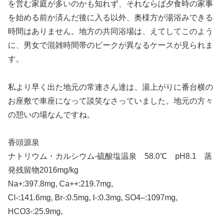
を営む家庭が多いのかも知れず、それならば夕食時の家事
を始める前か済んだ後に入る以外、奥様方が湯浴みできる
時間はありません。地方の共同浴場は、えてしてこのよう
に、男女で混雑時間帯のピークが異なるケースが見られま
す。
私より早く出た地元の常連さん達は、湯上がりに番台横の
お座敷で車座になって談笑なさっていました。地元の方々
の憩いの場なんですね。
香頭源泉
ナトリウム・カルシウム-硫酸塩温泉 58.0℃ pH8.1 蒸
発残留物2016mg/kg
Na+:397.8mg, Ca++:219.7mg,
Cl-:141.6mg, Br-:0.5mg, I-:0.3mg, SO4–:1097mg,
HCO3-:25.9mg,