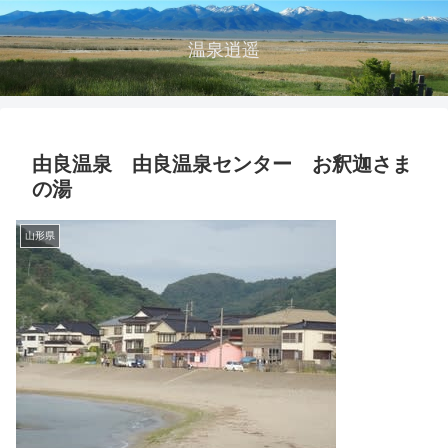
温泉逍遥
由良温泉 由良温泉センター お釈迦さま
の湯
山形県