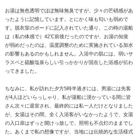
お湯は無色透明でほぼ無味無臭ですが、少々の芒硝感があ
ったように記憶しています。とにかく味も匂いも弱めで
す。脱衣室のボードに記入されていた通り、この時の湯船
は（私の体感で）42℃前後だったのですが、お湯の知覚
が弱めだったのは、温度調整のために実施されている加水
の影響もあるのかもしれません。入浴中の肌には、弱いサ
ラスベと硫酸塩泉らしい引っかかりが混在した浴感が伝わ
ってきました。
ちなみに、私が訪れた夕方5時半過ぎには、男湯には先客
が4人ほどいらっしゃり、私が湯船に浸かっている間に皆
さん次々に退室され、最終的には私一人だけとなりました
が、女湯はその間、全く入浴客がいなかったようで、女湯
の入口扉はずっと開けっ放しで、照明も不点灯のままでし
た。あくまで私の想像ですが、当地には伝統的な生活様式