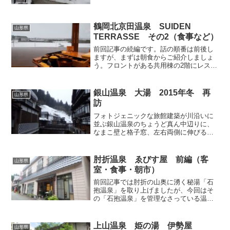
の駅前に位置している「KKR蔵王白銀
荘」から。KKRとは、池袋界隈を地盤に
している路線バスの会社ではなく（国際
興業、略称KKK）...
鶴岡北京田温泉 SUIDEN
山形県
TERRASSE その2（食事など）
前回記事の続編です。話の順番は前後し
ますが、まずは朝食からご紹介しましょ
う。フロントがある共用棟の2階にレスト
ランもあり、朝食付きプランの場合はこ
ちらで景色を眺めながらいただきます。
ガラスを多用し、天井も高く、明るくて
銀山温泉 大湯 2015年冬 再
山形県
開放的な空間です。なお...
訪
フォトジェニックな旅館建築が川沿いに
並ぶ銀山温泉のちょうど真ん中辺りに、
なまこ壁と格子窓、左右両側に伸びるう
だつ等が印象的な建物「大湯共同浴場」
が、続いての入湯地です。拙ブログでは6
年前に一度取り上げておりますが（当時
肘折温泉 ゑびす屋 前編（客
山形県
の記事はこちら）、半年...
室・食事・朝市）
前回記事では肘折の山奥に湧く秘湯「石
抱温泉」を取り上げましたが、今回はそ
の「石抱温泉」を管理なさっている温泉
街の旅館「ゑびす屋」を取り上げます。
昨年肘折を訪れた私は、藪蚊の猛襲に遭
いながら山奥の秘湯で湯浴みを体験し、
上山温泉 姫の湯 伊勢屋
山形県