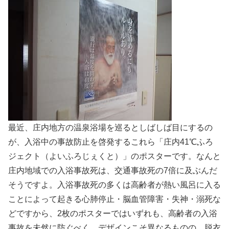
最近、庄内地方の温泉浴場を巡るとしばしば目にするの
が、入浴中の事故防止を啓発するこれら「庄内41℃ふろ
ジェクト（よいふろじぇくと）」のポスターです。なんと
庄内地域での入浴事故死は、交通事故死の7倍に及ぶんだ
そうですよ。入浴事故死の多くは高齢者が熱い風呂に入る
ことによって起きる心肺停止・脳血管障害・失神・溺死な
どですから、2枚のポスターではいずれも、高齢者の入浴
事故を未然に防ぐべく、デザインこそ異なるものの、脱衣