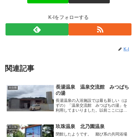
K-Iをフォローする
K-I
関連記事
長湯温泉 温泉交流館 みつばち
大分県
の湯
長湯温泉の入浴施設では最も新しい（は
ずの）「温泉交流館 みつばちの湯」を
利用してまいりました。以前ここには
「憩の家」という老人福祉施設があった
そうですが、老朽化のため取り壊され、
その跡地に現在の施設が新築されまし
玖珠温泉 北乃園温泉
大分県
た。金属の素材感を活かしたい...
閉館したようです。 鄙び系の共同浴場