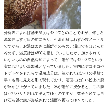
分析表によれば湧出温度は48.9℃とのことですが、何しろ
源泉井はすぐ目の前にあり、引湯距離はわずか数メートル
ですから、お湯はまさに新鮮そのもの。湯口でもほとんど
冷めず、温度計は48℃を指していましたが、加水されて
いないものの自然冷却によって、湯船では42～3℃という
実に心地よい湯加減となっていました。室内にデコボコや
トゲトゲをもたらす温泉成分は、注がれたばかりの湯船で
早くも目に見える形で現れており、湯面には白い粉上の膜
が浮かび上がっていました。私が湯船に浸かると、この膜
はパリパリと割れて消えてゆくのですが、数分も経てば再
び石灰質の膜が形成されて湯面を覆ってゆきました。