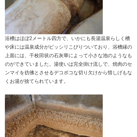
浴槽はほぼ2メートル四方で、いかにも長湯温泉らしく槽
や床には温泉成分がビッシリこびりついており、浴槽縁の
上面には、千枚田状の石灰華によって小さな池のようなも
のができていました。湯使いは完全掛け流しで、焼肉のセ
ンマイを彷彿とさせるデコボコな切り欠けから惜しげもな
くお湯が捨てられています。