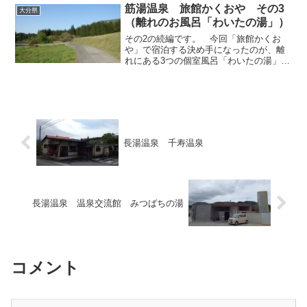
なのか体感してみたかった...
筋湯温泉 旅館かくおや その3
大分県
（離れのお風呂「わいたの湯」）
その2の続編です。 今回「旅館かくお
や」で宿泊する決め手になったのが、離
れにある3つの個室風呂「わいたの湯」で
す。離れといっても、常識的な「離れ」
がイメージするような距離ではなく、歩
いて数分もかかるほど隔たっている森の
中にあり、しかも表には...
長湯温泉 千寿温泉
長湯温泉 温泉交流館 みつばちの湯
コメント