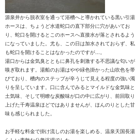
源泉井から脱衣室を通って浴槽へと導かれている黒い引湯
ホースは、ちょうど水道蛇口の直下部分に穴があいてお
り、蛇口を開けるとこのホースへ直接水が落とされるよう
になっていました。尤も、この日は加水されておらず、私
も蛇口を開けることはなかったのですが…。
湯口からは金気臭とともに鼻孔を刺激する不思議な匂いが
嗅ぎ取れます。湯船のお湯はやや緑色掛かった山吹色を帯
びており、槽内のステップが辛うじて見える程度の強い濁
りを呈しています。口に含んでみるとマイルドな金気味と
土気味、そして明瞭な炭酸味が口の中に広がり、前回取り
上げた千寿温泉ほどではありませんが、ほんのりとした甘
味も感じられました。
お手軽な料金で掛け流しのお湯を楽しめる、温泉天国長湯