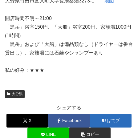
大分県竹田市直入町大字長湯桑畑3273-1
地図
開店時間不明～21:00
「黒岳」浴室150円、「大船」浴室200円、家族湯1000円
(1時間)
「黒岳」および「大船」は備品類なし（ドライヤーは番台
貸出し）、家族湯には石鹸やシャンプーあり
私の好み：★★★
大分県
シェアする
X
Facebook
はてブ
LINE
コピー