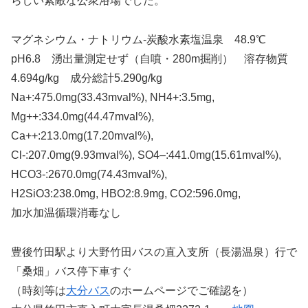
らしい素敵な公衆浴場でした。
マグネシウム・ナトリウム-炭酸水素塩温泉 48.9℃
pH6.8 湧出量測定せず（自噴・280m掘削） 溶存物質
4.694g/kg 成分総計5.290g/kg
Na+:475.0mg(33.43mval%), NH4+:3.5mg,
Mg++:334.0mg(44.47mval%),
Ca++:213.0mg(17.20mval%),
Cl-:207.0mg(9.93mval%), SO4–:441.0mg(15.61mval%),
HCO3-:2670.0mg(74.43mval%),
H2SiO3:238.0mg, HBO2:8.9mg, CO2:596.0mg,
加水加温循環消毒なし
豊後竹田駅より大野竹田バスの直入支所（長湯温泉）行で
「桑畑」バス停下車すぐ
（時刻等は
大分バス
のホームページでご確認を）