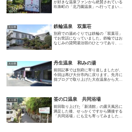
が好きな温泉ファンから絶賛されている
玖珠町の「北乃園温泉」へ行ってまいり
ました。玖珠消防署付近から国道210号よ
り1本南側の裏へ入った路地沿いにあるの
ですが、ネット上で皆さんが仰られてい
るように、確かに予...
鉄輪温泉 双葉荘
大分県
別府での湯めぐりでは鉄輪の「双葉荘」
でお世話になっていました。鉄輪ではお
なじみの貸間湯治宿のひとつであり、温
泉街のはずれにある地獄原バス停すぐ目
の前なので、アクセスの利便性も頗る良
好。入口は2つあり、地獄原バス停側が正
面玄関、鉄輪の中心部側...
丹生温泉 和みの湯
大分県
前回記事では別府に寄り道しましたが、
今回は再び大分市内に戻ります。先月に
拙ブログで取り上げた大在温泉から大野
川に沿う形で山の方へ南下してゆくと、
やがてキャノンの大きな事業所が左手に
見えてきます。このキャノンを目印にし
ながら通りの右側へちょっ...
筌の口温泉 共同浴場
大分県
前回取り上げた「新清館」の露天風呂に
満足した後、せっかくですから隣接する
「共同浴場」にも立ち寄ってみました。
お隣の露天風呂と比肩するくらいに、こ
ちらの浴場も温泉ファンから高い評価を
得ており、一度訪れてどのようなお風呂