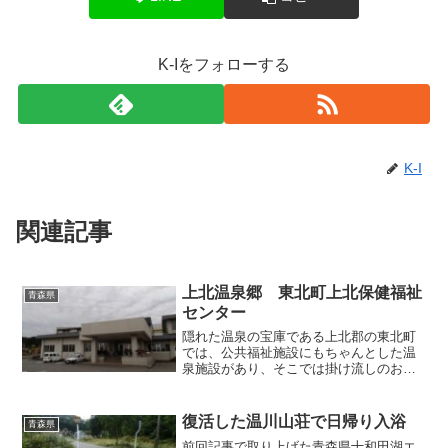
K-Iをフォローする
K-I
関連記事
上北温泉郷 東北町上北保健福祉
青森県
センター
隠れた温泉の宝庫である上北郡の東北町
では、公共福祉施設にもちゃんとした温
泉施設があり、そこでは掛け流しのお湯
に入れるそうなので、その情報を検証す
べく「上北保健福祉センター」へとやっ
てまいりました。場所としては町役場の
復活した温川山荘で日帰り入浴
青森県
西側にあたり、町民文化セ...
前回記事で取り上げた青森県十和田湖エ