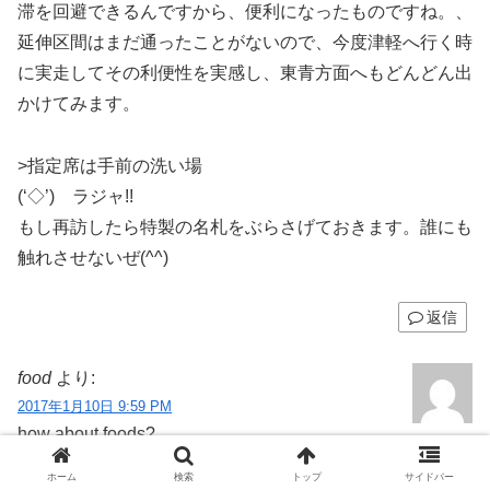
滞を回避できるんですから、便利になったものですね。、
延伸区間はまだ通ったことがないので、今度津軽へ行く時
に実走してその利便性を実感し、東青方面へもどんどん出
かけてみます。
>指定席は手前の洗い場
(‘◇’)ゞラジャ!!
もし再訪したら特製の名札をぶらさげておきます。誰にも
触れさせないぜ(^^)
返信
food
より:
2017年1月10日 9:59 PM
how about foods?
how about food?
ホーム
検索
トップ
サイドバー