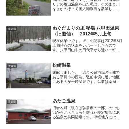
リアの焼山温泉を出た私は、そのまま川
をさかのぼって奥入瀬渓流を散策し、さ
らに十和田湖を半周して黒石方面へ向か
う国道102号へ進み、私の第二の故郷と言
っても過言ではない青森県津軽地方と入
りました。十和田湖か...
ぬぐだまりの里 秘湯 八甲田温泉
青森県
（旧遊仙） 2012年5月上旬
現在休業中です。※この記事は2012年5月
上旬時点の状況をレポートしたもので
す。八甲田山中の田代平から近い一軒宿
「八甲田温泉遊仙」が昨年（2011年）秋
に休業したという話を聞いた時には「あ
ぁ、またしても貴重な温泉宿が消えてし
松崎温泉
青森県
まうのか…」と落...
閉館しました。 温泉公衆浴場の宝庫で
ある平川市の西端、弘前市境に近い地区
にあるのが松崎温泉です。以前は薬局を
併設した珍しい温泉として一部ファンの
間で存在が知られていたようですが、昨
年（一昨年？）の春にちょこっと改装さ
れてリニューアルオープン...
あたご温泉
青森県
旧岩木町（現在は弘前市の一部）の中心
部から北へちょっと離れた愛宕集落にあ
る温泉の共同浴場です。津軽地方には多
くの温泉共同浴場が存在していますが、
その中でもここは私のお気に入りで、何