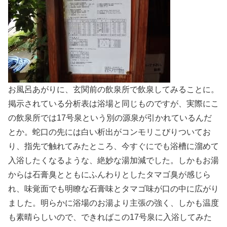
お風呂あがりに、玄関前の飲泉所で飲泉してみることに。
掲示されている分析表は浴場と同じものですが、実際にこ
の飲泉所では17号泉という別の源泉が引かれているんだ
とか。蛇口の先には白い析出がコンモリこびりついてお
り、指先で触れてみたところ、今すぐにでも浴槽に溜めて
入浴したくなるような、絶妙な湯加減でした。しかもお湯
からは石膏臭とともにふんわりとしたタマゴ臭が感じら
れ、味覚面でも明瞭な石膏味とタマゴ味が口の中に広がり
ました。明らかに浴場のお湯より主張の強く、しかも温度
も素晴らしいので、できればこの17号泉に入浴してみた