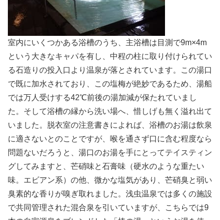
室内にいくつかある浴槽のうち、主浴槽は目測で9m×4m
という大きなキャパを有し、中程の柱に取り付けられてい
る石造りの投入口より温泉が落とされています。この湯口
で既に加水されており、この塩梅が絶妙であるため、湯船
では万人受けする42℃前後の湯加減が保たれていまし
た。そして浴槽の縁から洗い場へ、惜しげも無く溢れ出て
いました。脱衣室の注意書きによれば、浴槽のお湯は飲泉
に適さないとのことですが、喉を通さず口に含む程度なら
問題ないだろうと、湯口のお湯を手にとってテイスティン
グしてみますと、芒硝味と石膏味（硬水のような重たい
味。エビアン系）の他、微かな塩気があり、芒硝臭と弱い
臭素的な香りが嗅ぎ取れました。浅虫温泉では多くの施設
で共同管理された混合泉を引いていますが、こちらでは9