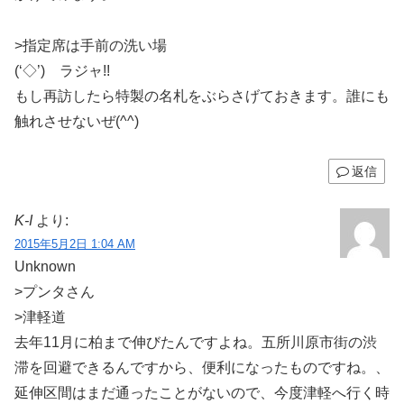
>指定席は手前の洗い場
(‘◇’)ゞラジャ!!
もし再訪したら特製の名札をぶらさげておきます。誰にも
触れさせないぜ(^^)
返信
K-I
より:
2015年5月2日 1:04 AM
Unknown
>プンタさん
>津軽道
去年11月に柏まで伸びたんですよね。五所川原市街の渋
滞を回避できるんですから、便利になったものですね。、
延伸区間はまだ通ったことがないので、今度津軽へ行く時