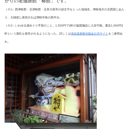
かりの老舗旅館「椿館」です。
（※1）西津軽郡・北津軽郡・五所川原市の頭文字をとった地域名。津軽地方の北西部にあた
り、大雑把に表現すれば津軽半島の西半分。
（※2）いわゆる湯めぐり手形のこと。1,500円で3軒の協賛施設に入浴可能。最近1,000円2
軒という湯札も発売されるようになった。詳しくは
浅虫温泉観光協会公式サイト
をご参照あ
れ。