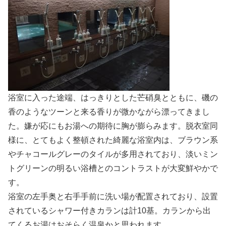
浴室に入った途端、はっきりとした芒硝臭とともに、磯の
香のようなツーンと来る香りが微かながら漂ってきまし
た。嫌が応にもお湯への期待に胸が膨らみます。脱衣室同
様に、とてもよく整頓された綺麗な浴室内は、ブラウン系
やチャコールグレーのタイルが多用されており、淡いミン
トグリーンの明るい浴槽とのコントラストが大変鮮やかで
す。
浴室の左手奥と右手手前に洗い場が配置されており、設置
されているシャワー付きカランは計10基。カランから出
てくるお湯はおそらく温泉かと思われます。