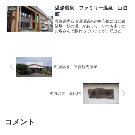
度もお世話になっています。集落は岩木
山の山裾の一番端っこに当...
温湯温泉 ファミリー温泉 山賊
青森県
館
青森県黒石市温湯温泉の中心部には公衆
浴場「鶴の湯」があって、いつも多くの
お客さんで賑わっていますが、私はどち
らかと言えば誰もいない静かなお風呂が
好みなので、温湯では敢えて「鶴の湯」
ではなく、その周辺に建ち並ぶお宿の内
湯に入らせてもらっていま...
町居温泉 平賀観光温泉
浅虫温泉 辰巳館
コメント