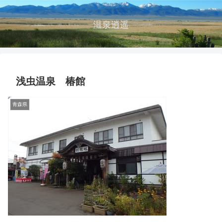
温泉逍遥
浅虫温泉 椿館
青森県