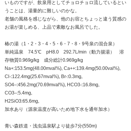
いものですが、飲泉用としてチョロチョロ流しているとい
うことは、湯量的に難しいのかな。
老舗の風格を感じながら、他のお宿とちょっと違う質感の
お湯が楽しめる、上品で素敵なお風呂でした。
椿の湯（1・2・3・4・5・6・7・8・9号泉の混合泉）
単純温泉 74.5℃ pH8.0 292.7L/min（動力揚湯） 溶
存物質0.969g/kg 成分総計0.969g/kg
Na+:153.5mg(48.00mval%), Ca++:139.4mg(50.00val%),
Cl-:122.4mg(25.67mval%), Br-:0.3mg,
SO4–:456.2mg(70.69mval%), HCO3-:16.8mg,
CO3–:5.4mg,
H2SiO3:65.6mg,
加水あり（源泉温度が高いため地下水を通年加水）
青い森鉄道・浅虫温泉駅より徒歩7分(550m)