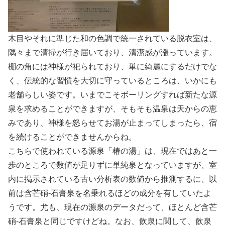
木目やそれに準じた和の色調で統一されている脱衣室は、
隅々まで清掃が行き届いており、清潔感が漲っています。
棚の角には神様が祀られており、単に綺麗にするだけでな
く、伝統的な習慣を大切に守っているところは、いかにも
老舗らしい姿です。いまでこそボーリングすれば新たな源
泉を求めることができますが、そもそも温泉は天からの恵
みであり、神様を怒らせてお湯が止まってしまったら、宿
を続けることができませんからね。
こちらで使われている源泉「椿の湯」は、現在ではあと一
歩のところで数値が足りずに単純泉となっていますが、室
内に掲示されている古い分析表の数値から推測するに、以
前は含芒硝-石膏泉を名乗れるほどの成分を有していたよ
うです。尤も、現在の源泉のデータだって、ほとんど含芒
硝-石膏泉と同じですけどね。なお、飲泉に関して、飲泉