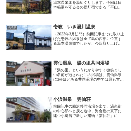
湯本温泉郷を湯めぐりします。今回は日
本秘湯を守る会の提灯宿である「平山旅
館」を訪ねて日帰り入浴させていただき
ます。さすが立派な旅館だけあって、純
和風のお宿はとっても綺麗ですし、スタ
ッフの方の対応も実...
壱岐 いき湯川温泉
長崎県
（2023年3月訪問）前回記事までに取り上
げた壱岐の温泉は全て島の西部に位置す
る湯本温泉郷でしたが、今回取り上げる
「いき湯川温泉」は島南部の郷ノ浦地区
に位置しています。郷ノ浦地区は島の玄
関口であり、多くの商店のほか壱岐市の
市庁舎も置かれてい...
雲仙温泉 湯の里共同浴場
長崎県
「湯の里」というわかりやすく微笑まし
い名前が冠されたこの浴場は、雲仙温泉
に3軒ほどある共同浴場の中では最も古い
共同浴場らしく、温泉街からちょっと奥
まったわかりにくい場所に立地している
地元のためのお風呂。その立地ゆえに私
は辿りつくまで迷ってし...
小浜温泉 雲仙荘
長崎県
前回記事の脇浜共同浴場を出て、温泉街
の中心部へと戻る途中、海食崖の真下に
建つ小綺麗で新しい建物「雲仙荘」にも
立ち寄って、日帰り入浴を楽しみまし
た。こちらのお宿は正式名称を「一般社
団法人 全国育児介護福祉協議会 保養施