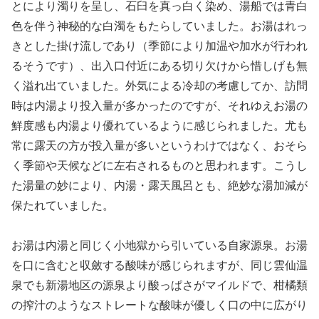
とにより濁りを呈し、石臼を真っ白く染め、湯船では青白
色を伴う神秘的な白濁をもたらしていました。お湯はれっ
きとした掛け流しであり（季節により加温や加水が行われ
るそうです）、出入口付近にある切り欠けから惜しげも無
く溢れ出ていました。外気による冷却の考慮してか、訪問
時は内湯より投入量が多かったのですが、それゆえお湯の
鮮度感も内湯より優れているように感じられました。尤も
常に露天の方が投入量が多いというわけではなく、おそら
く季節や天候などに左右されるものと思われます。こうし
た湯量の妙により、内湯・露天風呂とも、絶妙な湯加減が
保たれていました。
お湯は内湯と同じく小地獄から引いている自家源泉。お湯
を口に含むと収斂する酸味が感じられますが、同じ雲仙温
泉でも新湯地区の源泉より酸っぱさがマイルドで、柑橘類
の搾汁のようなストレートな酸味が優しく口の中に広がり