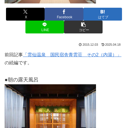
X
Facebook
はてブ
LINE
コピー
2015.12.03
2025.04.18
前回記事
「雲仙温泉 国民宿舎青雲荘 その2（内湯）」
の続編です。
●朝の露天風呂