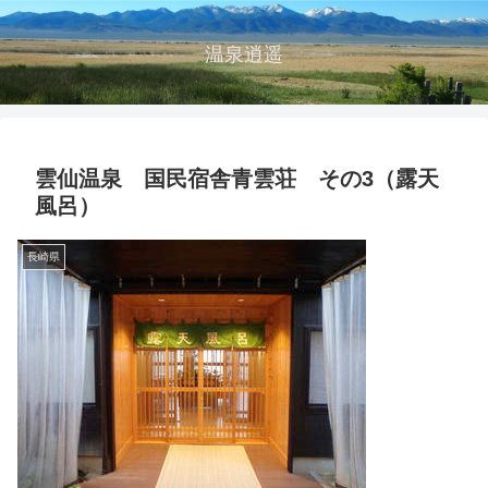
温泉逍遥
雲仙温泉 国民宿舎青雲荘 その3（露天
風呂）
長崎県