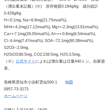
（湧出量未記載）(※) 溶存物質0.184g/kg 成分総計
0.426g/kg
H+:0.1mg, Na+:6.8mg(21.75mval%),
NH4+:4.2mg(17.12mval%), Mg++:2.3mg(13.91mval%),
Ca++:7.1mg(26.05mval%), Al+++:0.8mg(6.54mval%),
Cl-:4.4mg(7.47mval%), SO4–:72.1mg(90.38mval%),
S2O3–:2.0mg,
H2SiO3:80.5mg, CO2:238.5mg, H2S:3.5mg,
（※）
公式サイト
によれば湧出量は日量440トン。自家源
泉。
長崎県雲仙市小浜町雲仙500-1
地図
0957-73-3273
ホームページ
日帰り入浴10:30～18:00