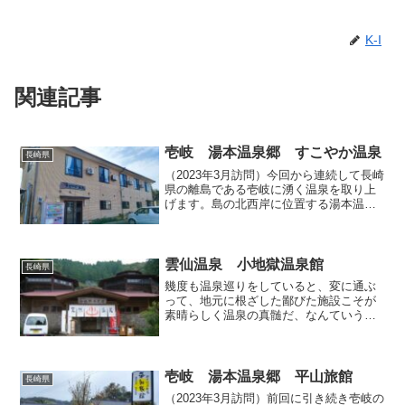
K-I
関連記事
壱岐 湯本温泉郷 すこやか温泉
長崎県
（2023年3月訪問）今回から連続して長崎
県の離島である壱岐に湧く温泉を取り上
げます。島の北西岸に位置する湯本温泉
郷には、多くの温泉施設が集まってお
り、いっぺんにたくさんの温泉をハシゴ
することが可能です。私が訪問した2023
年3月は、新型コ...
雲仙温泉 小地獄温泉館
長崎県
幾度も温泉巡りをしていると、変に通ぶ
って、地元に根ざした鄙びた施設こそが
素晴らしく温泉の真髄だ、なんていう固
定概念に拘泥しちゃって、ひどい場合に
は観光客向けの施設には見向きもしなく
なる傾向すらありますが、鄙びていよう
が洗練されていようが、地...
壱岐 湯本温泉郷 平山旅館
長崎県
（2023年3月訪問）前回に引き続き壱岐の