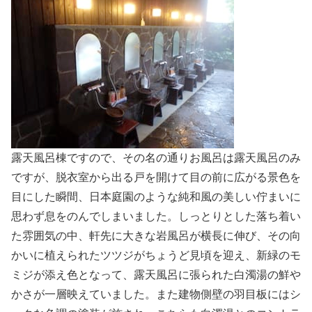
露天風呂棟ですので、その名の通りお風呂は露天風呂のみ
ですが、脱衣室から出る戸を開けて目の前に広がる景色を
目にした瞬間、日本庭園のような純和風の美しい佇まいに
思わず息をのんでしまいました。しっとりとした落ち着い
た雰囲気の中、軒先に大きな岩風呂が横長に伸び、その向
かいに植えられたツツジがちょうど見頃を迎え、新緑のモ
ミジが添え色となって、露天風呂に張られた白濁湯の鮮や
かさが一層映えていました。また建物側壁の羽目板にはシ