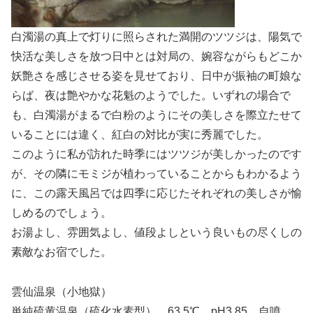
白濁湯の真上で灯りに照らされた満開のツツジは、陽気で
快活な美しさを放つ日中とは対局の、婉容ながらもどこか
妖艶さを感じさせる姿を見せており、日中が振袖の町娘な
らば、夜は艶やかな花魁のようでした。いずれの場合で
も、白濁湯がまるで白粉のようにその美しさを際立たせて
いることには違く、紅白の対比が実に秀麗でした。
このように私が訪れた時季にはツツジが美しかったのです
が、その隣にモミジが植わっていることからもわかるよう
に、この露天風呂では四季に応じたそれぞれの美しさが愉
しめるのでしょう。
お湯よし、雰囲気よし、値段よしという良いもの尽くしの
素敵なお宿でした。
雲仙温泉（小地獄）
単純硫黄温泉（硫化水素型） 63.5℃ pH3.85 自噴