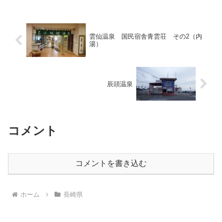
設 雲仙荘」というんだそ...
雲仙温泉 国民宿舎青雲荘 その2（内
湯）
辰頭温泉
コメント
コメントを書き込む
ホーム
長崎県