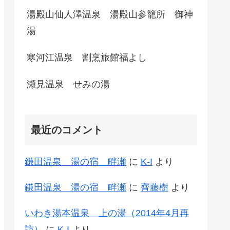
湯殿山仙人澤温泉 湯殿山参籠所 御神
湯
寒河江温泉 割烹旅館福よし
瀬見温泉 せみの湯
最近のコメント
鎌田温泉 湯の宿 畔瀬
に
K-I
より
鎌田温泉 湯の宿 畔瀬
に
齊藤樹
より
いわき湯本温泉 上の湯（2014年4月再
訪）
に
K-I
より