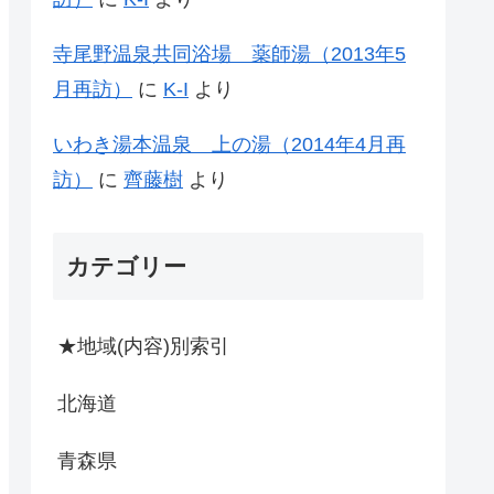
寺尾野温泉共同浴場 薬師湯（2013年5
月再訪）
に
K-I
より
いわき湯本温泉 上の湯（2014年4月再
訪）
に
齊藤樹
より
カテゴリー
★地域(内容)別索引
北海道
青森県