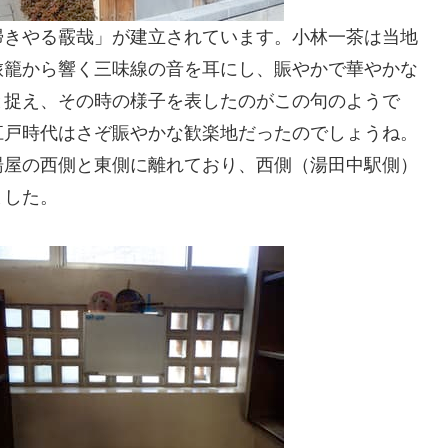
掃きやる霰哉」が建立されています。小林一茶は当地
旅籠から響く三味線の音を耳にし、賑やかで華やかな
と捉え、その時の様子を表したのがこの句のようで
江戸時代はさぞ賑やかな歓楽地だったのでしょうね。
湯屋の西側と東側に離れており、西側（湯田中駅側）
ました。