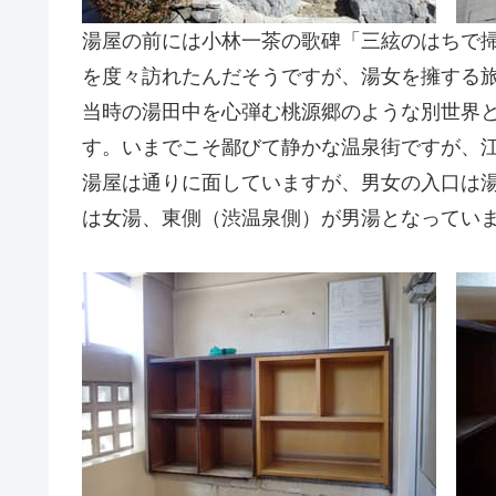
湯屋の前には小林一茶の歌碑「三絃のはちで
を度々訪れたんだそうですが、湯女を擁する
当時の湯田中を心弾む桃源郷のような別世界
す。いまでこそ鄙びて静かな温泉街ですが、
湯屋は通りに面していますが、男女の入口は
は女湯、東側（渋温泉側）が男湯となってい