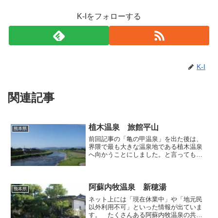
K-Iをフォローする
K-I
関連記事
植木温泉 旅館平山
熊本県
前回記事の「亀の甲温泉」を出た後は、
界隈で最も大きな温泉地である植木温泉
へ向かうことにしました。と言っても、
当初はここへ立ち寄る予定がなかったの
で、残念ながらスケジュール的に立ち寄
れるのは１軒だけ。多くの施設がある中
で今回選んだのは、川沿い...
阿蘇内牧温泉 新穂湯
熊本県
ネット上には「現在休業中」や「地元民
以外利用不可」といった情報が出ていま
す。 たくさんある阿蘇内牧温泉の共同