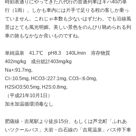
時刻表通りにやってきた八代行の普通列車はキハ40の単
行（1両）。しかも車内には片手で足りる程の客しか乗っ
ていません。これじゃ本数も少ないはずだわ。でも沿線風
景はとても風光明媚。美しい景色をのんびり眺められる列
車の旅もなかなか良いものですね。
単純温泉 41.7℃ pH8.3 140L/min 溶存物質
402mg/kg 成分総計403mg/kg
Na+:91.7mg,
Cl-:10.5mg, HCO3-:227.1mg, CO3–:6.0mg,
H2SiO3:50.5mg, H2S:0.8mg,
（平成21年10月1日）
加水加温循環消毒なし
肥薩線・吉尾駅より徒歩15分、もしくは芦北町「ふれあ
いツクールバス」大岩・白石線の「吉尾温泉」バス停下車