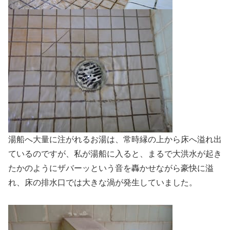
湯船へ大量に注がれるお湯は、常時縁の上から床へ溢れ出
ているのですが、私が湯船に入ると、まるで大洪水が起き
たかのようにザバーッという音を轟かせながら豪快に溢
れ、床の排水口では大きな渦が発生していました。