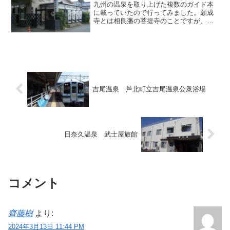
九州の温泉を取り上げた複数のガイド本
に載っていたので行ってみました。願成
寺とは相良藩の菩提寺のことですが、名
前から想像するに大きな施設なのかと思
っていたら、実際には人吉の中心部から
2km弱程東へ進んだ静かな住宅地に佇
む、地域民向けの鄙びてこ...
吉尾温泉 芦北町立吉尾温泉公衆浴場
日奈久温泉 武士屋旅館
コメント
齊藤樹
より:
2024年3月13日 11:44 PM