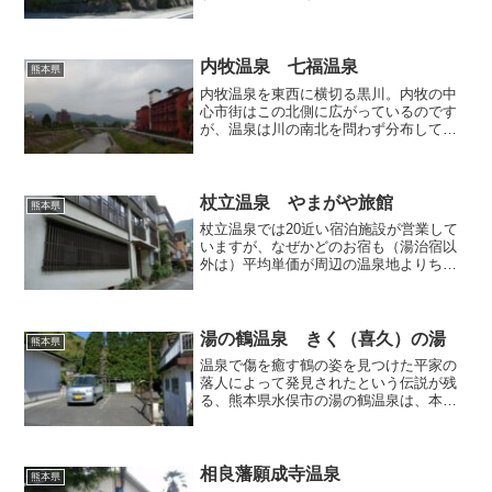
浴場のひとつです。2軒ほど隣にはやはり
共同浴場の「雲海薬師温泉」があるの
で、どちらに入ろうか迷ったのですが、
今回はアットホームな雰囲...
内牧温泉 七福温泉
熊本県
内牧温泉を東西に横切る黒川。内牧の中
心市街はこの北側に広がっているのです
が、温泉は川の南北を問わず分布してお
り、川沿いにもいくつかの施設が営業し
ています。 今回はその中でも温泉ファ
ンから熱い支持を受けている、堤防下の
温泉公衆浴場「七福温泉」...
杖立温泉 やまがや旅館
熊本県
杖立温泉では20近い宿泊施設が営業して
いますが、なぜかどのお宿も（湯治宿以
外は）平均単価が周辺の温泉地よりちょ
っと高めに設定されており、1泊2食付き
で4桁以内を希望していた私は宿の選定に
困ってしまったのですが、そんな中でも
今回は比較的リーズ...
湯の鶴温泉 きく（喜久）の湯
熊本県
温泉で傷を癒す鶴の姿を見つけた平家の
落人によって発見されたという伝説が残
る、熊本県水俣市の湯の鶴温泉は、本当
に落人が潜んでそうな山奥の谷の川に沿
って旅館が建ち並ぶ仙境の温泉地です
が、そんな湯の鶴温泉にも共同浴場があ
ると聞き、前回取り上げた「...
相良藩願成寺温泉
熊本県