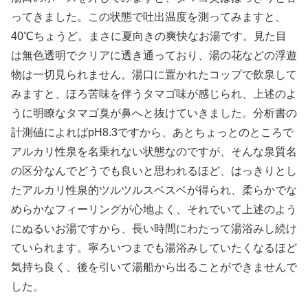
ってきました。この状態で吐出温度を測ってみますと、
40℃ちょうど。まさに夏向きの爽快なお湯です。見た目
は無色透明でクリアに透き通っており、湯の花などの浮遊
物は一切見られません。湯口に置かれたコップで飲泉して
みますと、ほろ苦味を伴うタマゴ味が感じられ、上述のよ
うに明瞭なタマゴ臭が鼻へと抜けていきました。分析書の
計測値によればpH8.3ですから、あとちょっとのところで
アルカリ性泉を名乗れない状態なのですが、そんな泉質名
の区分なんでどうでも良いと思われるほど、はっきりとし
たアルカリ性泉的ツルツルスベスベが得られ、柔らかでな
めらかなフィーリングが心地よく、それでいて上述のよう
にぬるいお湯ですから、長い時間にわたって湯浴みし続け
ていられます。寧ろいつまでも湯浴みしていたくなるほど
気持ち良く、後を引いて湯船から出ることができませんで
した。