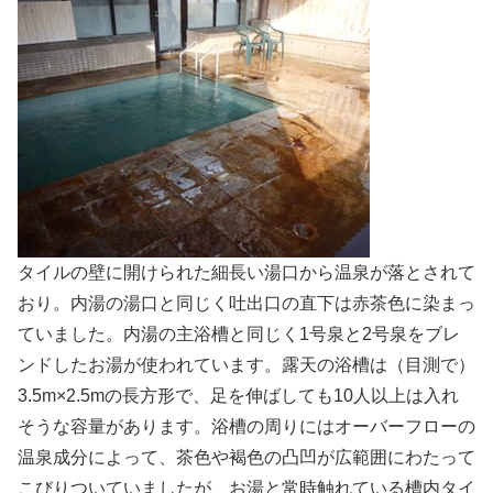
タイルの壁に開けられた細長い湯口から温泉が落とされて
おり。内湯の湯口と同じく吐出口の直下は赤茶色に染まっ
ていました。内湯の主浴槽と同じく1号泉と2号泉をブレ
ンドしたお湯が使われています。露天の浴槽は（目測で）
3.5m×2.5mの長方形で、足を伸ばしても10人以上は入れ
そうな容量があります。浴槽の周りにはオーバーフローの
温泉成分によって、茶色や褐色の凸凹が広範囲にわたって
こびりついていましたが、お湯と常時触れている槽内タイ