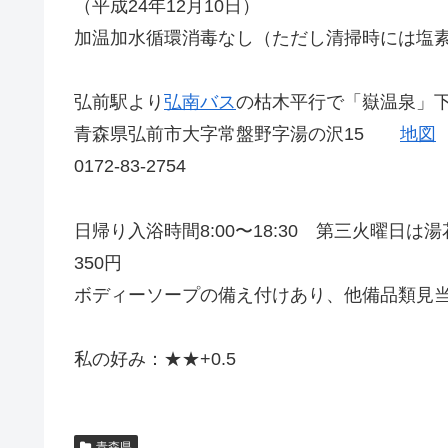
（平成24年12月10日）
加温加水循環消毒なし（ただし清掃時には塩
弘前駅より
弘南バス
の枯木平行で「嶽温泉」
青森県弘前市大字常盤野字湯の沢15
地図
0172-83-2754
日帰り入浴時間8:00〜18:30 第三火曜日
350円
ボディーソープの備え付けあり、他備品類見
私の好み：★★+0.5
青森県