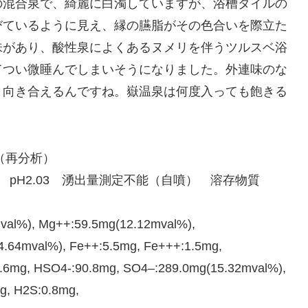
の混合泉で、綺麗に白濁していますが、浴槽タイルの
びているように見え、縁の臙脂がその色合いを際立た
味があり、酸性泉によくあるヌメリを伴うツルスベ浴
てつい微睡んでしまいそうになりました。外連味のな
り向き合えるんですね。嶽温泉は何度入っても飽きる
（再分析）
℃ pH2.03 湧出量測定不能（自噴） 溶存物質
val%), Mg++:59.5mg(12.12mval%),
4.64mval%), Fe++:5.5mg, Fe+++:1.5mg,
2.6mg, HSO4-:90.8mg, SO4–:289.0mg(15.32mval%),
g, H2S:0.8mg,