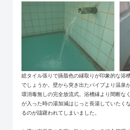
総タイル張りで臙脂色の縁取りが印象的な浴槽は、
でしょうか。壁から突き出たパイプより温泉
環消毒無しの完全放流式。浴槽縁より間断な
が入った時の湯加減はじっと長湯していたくな
るのが躊躇われてしまいました。