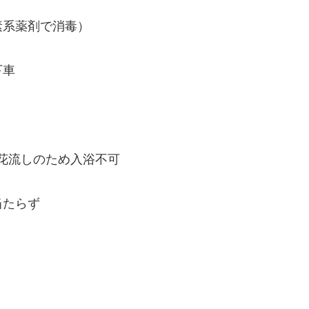
素系薬剤で消毒）
下車
は湯花流しのため入浴不可
当たらず