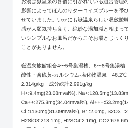
お湯は嶽温泉の各宿に引かれている組合管理
影響によってほんのりターコイズブルーを帯
せていました。いかにも嶽温泉らしい収斂酸
感が大変気持ち良く、絶妙な湯加減と相まっ
いシンプルなお風呂だからこそお湯とじっく
ことがありません。
嶽温泉旅館組合4〜5号集湯槽、6〜8号集湯槽
酸性・含硫黄-カルシウム-塩化物温泉 48.2
2.314g/kg 成分総計2.991g/kg
H+:9.4mg(23.08mval%), Na+:128.5mg(13.83m
Ca++:275.8mg(34.04mval%), Al+++:53.2mg(1
Cl-:1130mg(81.09mval%), Br-:2.0mg, S2O3–:
H2SiO3:213.1mg, H2SO4:2.1mg, CO2:676.6m