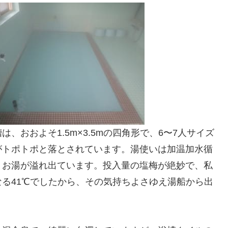
おおよそ1.5m×3.5mの四角形で、6〜7人サイズ
がトポトポと落とされています。湯使いは加温加水循
くお湯が溢れ出ています。投入量の塩梅が絶妙で、私
る41℃でしたから、その気持ちよさゆえ湯船から出