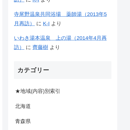
寺尾野温泉共同浴場 薬師湯（2013年5
月再訪）
に
K-I
より
いわき湯本温泉 上の湯（2014年4月再
訪）
に
齊藤樹
より
カテゴリー
★地域(内容)別索引
北海道
青森県