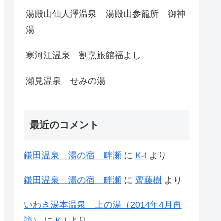
湯殿山仙人澤温泉 湯殿山参籠所 御神
湯
寒河江温泉 割烹旅館福よし
瀬見温泉 せみの湯
最近のコメント
鎌田温泉 湯の宿 畔瀬
に
K-I
より
鎌田温泉 湯の宿 畔瀬
に
齊藤樹
より
いわき湯本温泉 上の湯（2014年4月再
訪）
に
K-I
より