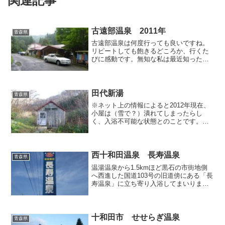
関連記事
古遠部温泉 2011年
青森県
古遠部温泉は何度行っても良いですね。
リピートしても飽きるどころか、行くた
びに感動です。無知な私は最近知ったの
ですが、この温泉って昭和50年に黒鉱鉱
床を見つけるためボーリングした際に発
見されたらしく、ということはまだ36歳
なんですね。建物がボ...
田代新湯
青森県
※ネット上の情報によると2012年現在、
小屋は（雪で？）潰れてしまったらし
く、入浴不可能な状態とのことです。青
森市・八甲田山中にある田代元湯は青森
県でもかなり有名な野湯（旧旅館跡）
で、この温泉に関してはインターネット
上に多くの情報が提供され...
西十和田温泉 長寿温泉
青森県
温湯温泉から1.5kmほど黒石の市街地側
へ西進した国道103号の旧道傍にある「長
寿温泉」に立ち寄り入浴してまいりまし
た。外壁はマスタード色、屋根のトタン
は黒っぽいペンキで塗られており、「泉
温寿長」という右書きの看板が目を引き
ます。こちらは温...
十和田市 せせらぎ温泉
青森県