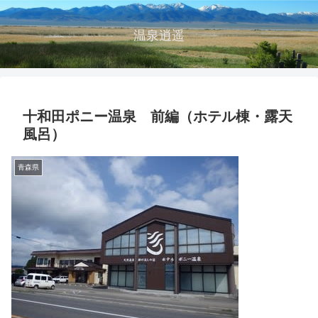
温泉逍遥
十和田ポニー温泉 前編（ホテル棟・露天
風呂）
青森県