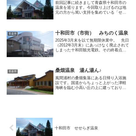
前回記事に続きまして青森県十和田市の
温泉を巡ります。今回取り上げるのは地
元の方から篤い支持を集めている「せせ
らぎ温泉」です。ちなみに同県の弘前市
にも同名の温泉がありますが、そちらと
は全く無関係のようです。なお、私が訪
問した時には「撮影禁止」...
十和田市（市街） みちのく温泉
青森県
2025年3月末を以て無期限休業中。 先日
（2012年3月末）にあっけなく廃止されて
しまった十和田観光電鉄。その終着点で
ある十和田市駅から徒歩圏内に或る市街
地の温泉銭湯「みちのく温泉」を今回取
り上げてみます。みちのくというあまり
に広範囲を示...
桑畑温泉 湯ん湯ん♪
青森県
風間浦村の桑畑集落にある日帰り入浴施
設です。国道からちょっと上がった津軽
海峡を臨む小高い丘の上に建っており、
多少天気が悪くても対岸の北海道の姿が
バッチリ望めます。そもそもこの辺りは
テレビやラジオでも青森県より北海道の
電波のほうが良好に受信で...
十和田市 せせらぎ温泉