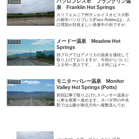
パソロブレス市 フランクリン温
アメリカ
公営の公衆浴場が設けられ...
泉 Franklin Hot Springs
カリフォルニア州サンルイスオビスポ郡
の都市パソロブレス(Paso Robles)は、人
口増加が目覚ましい発展中の街ですが、
住宅街からちょっと郊外へ離れると、果
てしなく続く丘にワイン用のぶどう畑や
牧草地が延々と広がっています。そんな
メードー温泉 Meadow Hot
アメリカ
長閑な丘の...
Springs
拙ブログではアメリカの温泉を連続して
取り上げておりますが、今回からついに
ユタ州へ突入です。 ユタ州にはメード
ー、つまり牧草地の名を冠するワイルド
な温泉があるらしいので、どんなお湯と
景色に出会えるのか、期待に胸を膨らま
モニターバレー温泉 Monitor
アメリカ
せながら現地へ向かうこと...
Valley Hot Springs (Potts)
前回記事で取り上げたスペンサー温泉か
ら車を南東へ進めます。ネバダ州の中央
部では山脈が南北方向へ複数並んでお
り、山脈に挟まれる形でいくつかの谷も
南北に細長く伸びています。そんな谷の
ひとつであるモニターバレーでは、一部
エリアで温泉が湧出している...