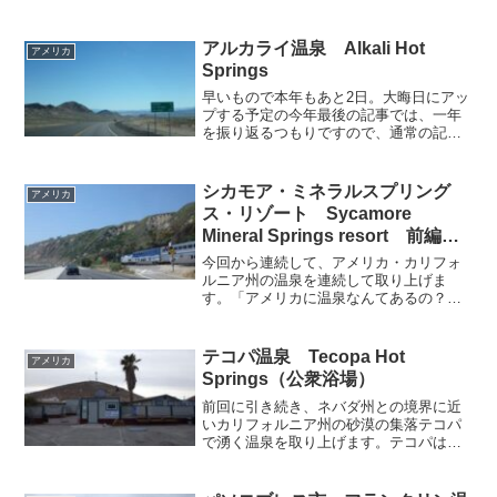
アルカライ温泉 Alkali Hot
アメリカ
Springs
早いもので本年もあと2日。大晦日にアッ
プする予定の今年最後の記事では、一年
を振り返るつもりですので、通常の記事
は今回が年内ラストとなります。今回も
前回以前から続いているアメリカ・ネバ
ダ州の温泉を取り上げ、今年通常記事の
シカモア・ミネラルスプリング
アメリカ
締めくくりとさせていた...
ス・リゾート Sycamore
Mineral Springs resort 前編
（客室のお風呂）
今回から連続して、アメリカ・カリフォ
ルニア州の温泉を連続して取り上げま
す。「アメリカに温泉なんてあるの？」
なんていうお話をよく耳にしますが、ア
メリカの西海岸は日本列島と同じ環太平
洋火山帯ですから、温泉資源にも恵まれ
テコパ温泉 Tecopa Hot
アメリカ
ており、温泉を活かしたリゾ...
Springs（公衆浴場）
前回に引き続き、ネバダ州との境界に近
いカリフォルニア州の砂漠の集落テコパ
で湧く温泉を取り上げます。テコパは砂
漠のオアシスに出来上がった小さな集落
ですが、温泉資源があるためか、キャン
ピンググラウンドに併設する形でなんと