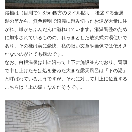
浴槽は（目測で）3.5m四方のタイル貼り。後述する金属
製の筒から、無色透明で綺麗に澄み切ったお湯が大量に注
がれ、縁からふんだんに溢れ出ています。湯温調整のため
に加水されているものの、れっきとした放流式の湯使いで
あり、その様は実に豪快。私の拙い文章や画像では伝えき
れないのがとても残念です。
なお、白根温泉は川に沿って上下に施設並んでおり、冒頭
で申し上げたそば処を兼ねた大きな露天風呂は「下の湯」
と呼ばれているようですが、それに対して川上に位置する
こちらは「上の湯」なんだそうです。