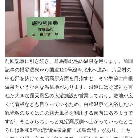
前回記事に引き続き、群馬県北毛の温泉を巡ります。前回
記事の幡谷温泉から国道120号線を北東へ進み、片品村の
中心部を抜けて丸沼高原方面を目指すと、その手前に白根
温泉という小さな温泉地があります。沿道にはそば処を兼
ねた大きな露天風呂の入浴施設が営業しており、敷地が広
くて看板なども目立っているため、白根温泉で入浴したい
観光客の多くはこの露天風呂を利用する傾向にあるようで
すが、そこからちょっと丸沼高原側へ上がっていったとこ
ろには昭和5年の老舗温泉旅館「加羅倉館」があり、こち