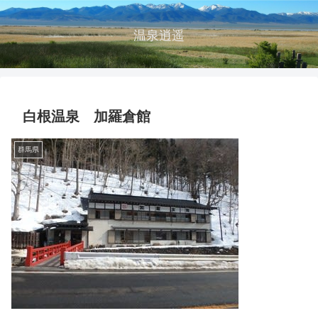
温泉逍遥
白根温泉 加羅倉館
群馬県