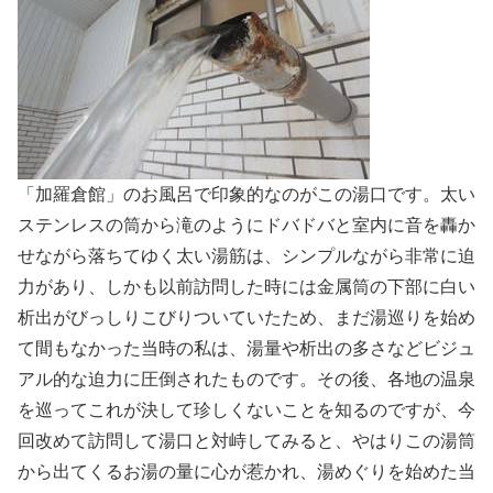
「加羅倉館」のお風呂で印象的なのがこの湯口です。太い
ステンレスの筒から滝のようにドバドバと室内に音を轟か
せながら落ちてゆく太い湯筋は、シンプルながら非常に迫
力があり、しかも以前訪問した時には金属筒の下部に白い
析出がびっしりこびりついていたため、まだ湯巡りを始め
て間もなかった当時の私は、湯量や析出の多さなどビジュ
アル的な迫力に圧倒されたものです。その後、各地の温泉
を巡ってこれが決して珍しくないことを知るのですが、今
回改めて訪問して湯口と対峙してみると、やはりこの湯筒
から出てくるお湯の量に心が惹かれ、湯めぐりを始めた当