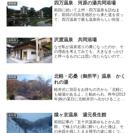
国土交通省ではさまざ...
四万温泉 河原の湯共同浴場
群馬県
前回に続いて上州・四万温泉を訪ねま
す。前回の日向見地区から来た道を戻っ
て、四万温泉で最も温泉街らしい街並み
が形成されている新湯地区へとやってま
いりました。今回取り上げるのは共同浴
場「河原の湯」です。前回記事でも触れ
ましたが、拙ブログではなぜ...
沢渡温泉 共同浴場
群馬県
なぜ私が温泉巡りの虜になったのか、そ
の理由を考えてみても、大きなきっかけ
と呼べるものには思い当たらないのです
が、何か所か少しずつ訪問してゆくうち
に、徐々にそれぞれの温泉が持つ個性と
魅力に惹かれ、新たな個性に巡り会いた
くなって、瘋癲の如くフラ...
北軽・応桑（御所平）温泉 かく
群馬県
れの湯
軽井沢に別荘をお持ちの方から「北軽に
も秘湯があるよ」と勧められ、昨年(2013
年)秋の某日に北軽井沢へ出かけることに
しました。そのお話によれば、拙ブログ
で以前取り上げたことのある「北軽井沢
温泉 絹糸の湯」から近いとのことでし
猿ヶ京温泉 湯元長生館
群馬県
たので、北軽だか...
前回記事の「五十沢温泉ゆもとかん旧
館」で極上のお湯に酔いしれた後は、そ
の余韻を残したまま帰宅の途に就くつも