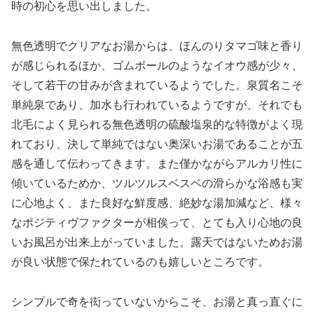
時の初心を思い出しました。
無色透明でクリアなお湯からは、ほんのりタマゴ味と香り
が感じられるほか、ゴムボールのようなイオウ感が少々、
そして若干の甘みが含まれているようでした。泉質名こそ
単純泉であり、加水も行われているようですが、それでも
北毛によく見られる無色透明の硫酸塩泉的な特徴がよく現
れており、決して単純ではない奥深いお湯であることが五
感を通して伝わってきます。また僅かながらアルカリ性に
傾いているためか、ツルツルスベスベの滑らかな浴感も実
に心地よく、また良好な鮮度感、絶妙な湯加減など、様々
なポジティヴファクターが相俟って、とても入り心地の良
いお風呂が出来上がっていました。露天ではないためお湯
が良い状態で保たれているのも嬉しいところです。
シンプルで奇を衒っていないからこそ、お湯と真っ直ぐに