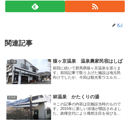
K-I
関連記事
猿ヶ京温泉 温泉農家民宿はしば
群馬県
前回に続いて群馬県猿ヶ京温泉を巡りま
す。前回記事で取り上げた施設は地元民
向けでしたが、今回は観光客ウエルカム
の民間施設です。猿ヶ京温泉の中心部、
関所跡の信号角にある「温泉農家民宿は
しば」で日帰り入浴してまいりました。
敷地内はいくつかの棟に分...
林温泉 かたくりの湯
群馬県
※この記事の内容は旧施設当時のもので
す。2015年に新しい浴場が開設されまし
た。政権交代により俄然注目を浴びるよ
うになった現在工事中の群馬県・八ツ場
（やんば）ダムですが、この計画により
ダム湖の底に沈む予定の集落に対して、