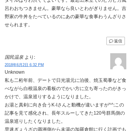
タイルばりわ渋くてよいです。最近出来立てのピカピカ風
呂わおちつきません。豪華なら良いとわがぎりません。吉
野家の牛丼をたべているのにあの豪華な食事わうんざりさ
せられます。
返信
国民温泉
より:
2018年6月2日 6:32 PM
Unknown
私も二桁年前、デートで日光湯元に泊後、焼玉蜀黍など食
べながら白根温泉の看板のでかい方に立ち寄ったのがきっ
かけで、温泉巡りするようになりました。
お湯と真剣に向き合うK-Iさんと動機が違いますが^^;この
記事を見て感化され、長年スルーしてきた120号群馬側の
温泉巡りしたくなりました。
早速ぎょうざの満洲側から未湯の加羅倉館に行く計画でも