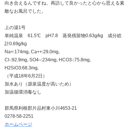
向き合えるんですね。再訪して良かったと心から思える素
敵なお風呂でした。
上の湯1号
単純温泉 61.5℃ pH7.8 蒸発残留物0.63g/kg 成分総
計0.69g/kg
Na+:174mg, Ca++:29.0mg,
Cl-:92.9mg, SO4–:234mg, HCO3-:75.8mg,
H2SiO3:68.3mg,
（平成18年6月2日）
加水あり（源泉温度が高いため）
加温循環消毒なし
群馬県利根郡片品村東小川4653-21
0278-58-2251
ホームページ