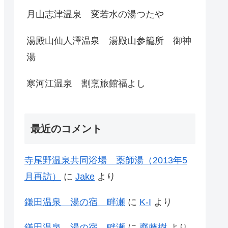
月山志津温泉 変若水の湯つたや
湯殿山仙人澤温泉 湯殿山参籠所 御神
湯
寒河江温泉 割烹旅館福よし
最近のコメント
寺尾野温泉共同浴場 薬師湯（2013年5
月再訪）
に
Jake
より
鎌田温泉 湯の宿 畔瀬
に
K-I
より
鎌田温泉 湯の宿 畔瀬
に
齊藤樹
より