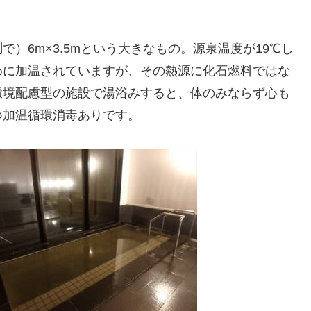
）6m×3.5mという大きなもの。源泉温度が19℃し
めに加温されていますが、その熱源に化石燃料ではな
環境配慮型の施設で湯浴みすると、体のみならず心も
つ加温循環消毒ありです。