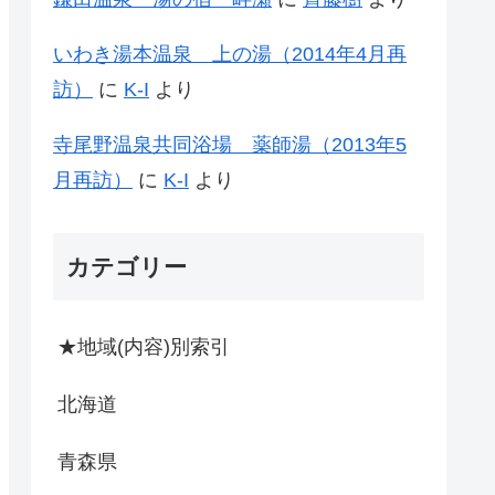
いわき湯本温泉 上の湯（2014年4月再
訪）
に
K-I
より
寺尾野温泉共同浴場 薬師湯（2013年5
月再訪）
に
K-I
より
カテゴリー
★地域(内容)別索引
北海道
青森県