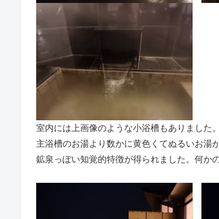
室内には上画像のような小浴槽もありました
主浴槽のお湯より数かに黄色くてぬるいお湯
鉱泉っぽい知覚的特徴が得られました。何か