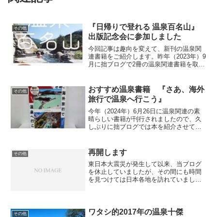
『日帰りで登れる 温泉百名山』
その他
出版記念会に参加しました
今回記事は趣向を変えて、新刊の温泉関
連書籍をご紹介します。昨年（2023年）9
月に拙ブログで2冊の温泉関連書籍を取り
上げましたが、その中のひとつ『温泉百
名山』の続編となる『日帰りで登れる 温
泉百名山』がこの度刊行されることにな
おすすめ温泉書籍 『さあ、海外
その他
り、2024年...
旅行で温泉へ行こう』
今年（2024年）6月26日に温泉関連の素
晴らしい書籍が刊行されましたので、久
しぶりに拙ブログでは本を紹介させてい
ただきます。鈴木浩大さんのご著書『さ
あ、海外旅行で温泉へ行こう 〜親切ガ
イド 世界の名湯50選〜 (ビジュアルガイ
再開します
その他
ド)』です。...
東日本大震災が発生して以来、当ブログ
を休止していましたが、その間にも時間
を見つけては日本各地を訪れていまし
た。しかし自粛ムードのためか各地とも
経済活動が落ち込んでおり、なかんずく
観光業は惨憺たる状況です。被災者を思
って贅沢を慎むのも大切です...
ワタシ的2017年の温泉十傑
その他