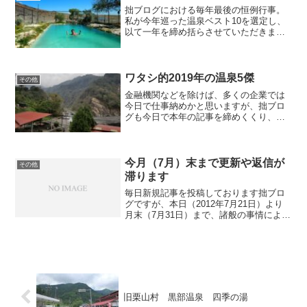
拙ブログにおける毎年最後の恒例行事。
私が今年巡った温泉ベスト10を選定し、
以て一年を締め括らさせていただきま
す。例年通り、ベスト10とはいえランキ
ングではなく、順不同で思い付くままに
列挙させていただきます。●ウォームスプ
リングス温泉（来年掲...
ワタシ的2019年の温泉5傑
その他
金融機関などを除けば、多くの企業では
今日で仕事納めかと思いますが、拙ブロ
グも今日で本年の記事を締めくくり、新
年に向けた準備に取り掛かります。数年
前から公私ともに生活環境が変わり、こ
れまでのように自由に旅に出ることがで
きなくなってしまいました...
今月（7月）末まで更新や返信が
その他
滞ります
毎日新規記事を投稿しております拙ブロ
グですが、本日（2012年7月21日）より
月末（7月31日）まで、諸般の事情によ
り、記事投稿（更新）の間隔が数日間空
いたり、お寄せくださったコメントへの
返信が数日遅れとなったりしますので、
何卒ご了承くださ...
旧栗山村 黒部温泉 四季の湯