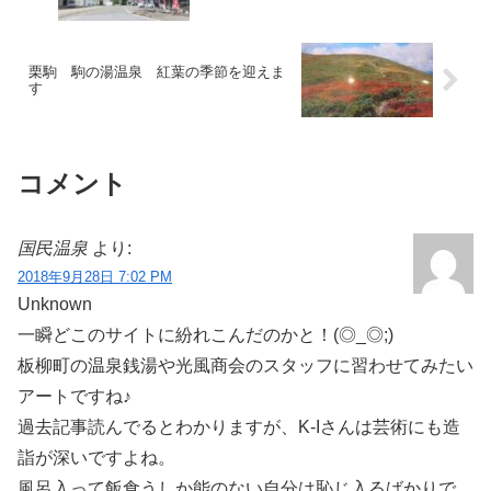
栗駒 駒の湯温泉 紅葉の季節を迎えま
す
コメント
国民温泉
より:
2018年9月28日 7:02 PM
Unknown
一瞬どこのサイトに紛れこんだのかと！(◎_◎;)
板柳町の温泉銭湯や光風商会のスタッフに習わせてみたい
アートですね♪
過去記事読んでるとわかりますが、K-Iさんは芸術にも造
詣が深いですよね。
風呂入って飯食うしか能のない自分は恥じ入るばかりで