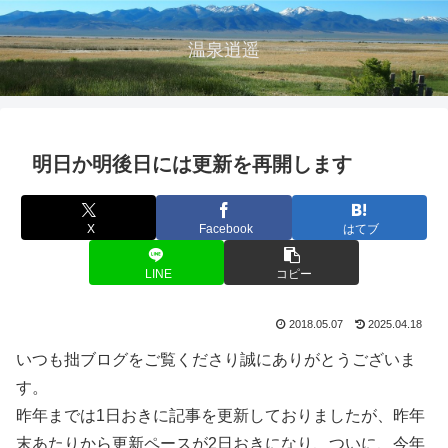
温泉逍遥
明日か明後日には更新を再開します
X
Facebook
はてブ
LINE
コピー
2018.05.07
2025.04.18
いつも拙ブログをご覧くださり誠にありがとうございま
す。
昨年までは1日おきに記事を更新しておりましたが、昨年
末あたりから更新ペースが2日おきになり、ついに、今年