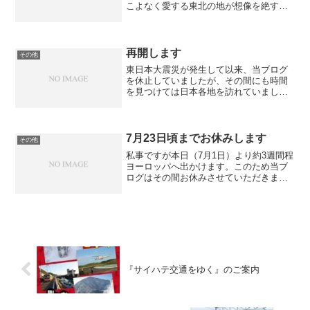
こよなく愛する東北の地が想像を絶する
惨状の地と化してしまったことに、言葉
を失うばかりです。温泉を取り上げてい
る小ブログは東日本、とりわけ東北に焦
点を当てることが多いため...
再開します
その他
東日本大震災が発生して以来、当ブログ
を休止していましたが、その間にも時間
を見つけては日本各地を訪れていまし
た。しかし自粛ムードのためか各地とも
経済活動が落ち込んでおり、なかんずく
観光業は惨憺たる状況です。被災者を思
って贅沢を慎むのも大切です...
7月23日頃までお休みします
その他
私事ですが本日（7月1日）より約3週間程
ヨーロッパへ出かけます。このため当ブ
ログはその間お休みさせていただきま
す。帰国は7月23日を予定していますの
で、再開はそれ以降となります。ご了承
ください（メール等の返信も同様で
す）。再開後も何卒宜しく...
『サイハテ交通をゆく』のご案内