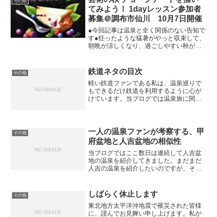
その他
てみよう！ 1dayレッスン参加者
募集＠調布市仙川 10月7日開催
●今回記事は温泉と全く関係のない告知で
す●狂ったような猛暑がやっと収束して、
朝晩が涼しくなり、過ごしやすい秋がよ
うやく到来しました。皆さまいかがお過
ごしでしょうか。梨やブドウ、牡蠣やサ
ンマを味わっていますか？ よく寝られ
鉄道ネタの目次
その他
ていますか？ 寝冷え...
軽い鉄道ファンである私は、温泉巡りで
もできるだけ鉄道を利用するように心が
けています。当ブログでは温泉旅に関連
して鉄道ネタも記事にしてきましたの
で、その一覧を作ってみました。摩周
駅 足湯「ぽっぽゆ」と駅弁「摩周の豚
丼」SL冬の湿原号 2011...
一人の温泉ファンが考察する、甲
その他
府盆地と人吉盆地の相似性
当ブログではここ数日は連続して人吉盆
地の温泉を紹介してきました。まだまだ
人吉の温泉を紹介したいのですが、それ
はまた後日にして、今回は或る地域を取
り上げ、そこと人吉盆地を比較してみた
いのです。その地域とは山梨県の甲府盆
しばらく休止します
その他
地。私はこれまで日本全国...
東北地方太平洋沖地震で罹災された皆様
に、謹んでお見舞い申し上げます。私が