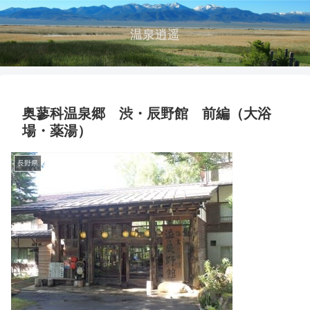
温泉逍遥
奥蓼科温泉郷 渋・辰野館 前編（大浴
場・薬湯）
長野県