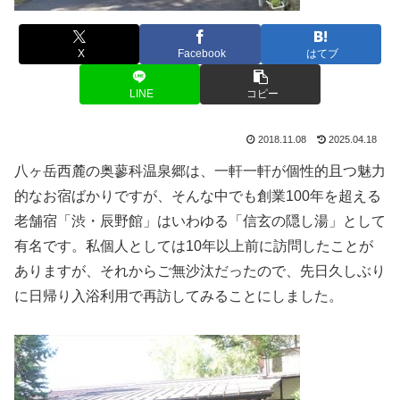
X
Facebook
はてブ
LINE
コピー
2018.11.08
2025.04.18
八ヶ岳西麓の奥蓼科温泉郷は、一軒一軒が個性的且つ魅力
的なお宿ばかりですが、そんな中でも創業100年を超える
老舗宿「渋・辰野館」はいわゆる「信玄の隠し湯」として
有名です。私個人としては10年以上前に訪問したことが
ありますが、それからご無沙汰だったので、先日久しぶり
に日帰り入浴利用で再訪してみることにしました。