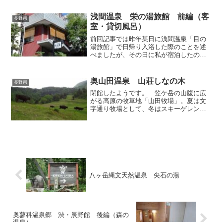
く、秋葉神社といえば全国共通で火除け
の神様でありますが、そんな...
浅間温泉 栄の湯旅館 前編（客
長野県
室・貸切風呂）
前回記事では昨年某日に浅間温泉「目の
湯旅館」で日帰り入浴した際のことを述
べましたが、その日に私が宿泊したのは
温泉街の坂を登ったところにある「栄の
湯旅館」です。某大手宿泊予約サイトか
ら朝食付きのプランで手頃なお宿を探し
奥山田温泉 山荘しなの木
長野県
ていたところ、こちらが目...
閉館したようです。 笠ケ岳の山腹に広
がる高原の牧草地「山田牧場」。夏は文
字通り牧場として、冬はスキーゲレンデ
として人気を集める信州でも有名な観光
地ですが、もともとこの地区は麓の松川
渓谷のような温泉源泉には恵まれていな
かったため、昭和40年代...
八ヶ岳縄文天然温泉 尖石の湯
奥蓼科温泉郷 渋・辰野館 後編（森の