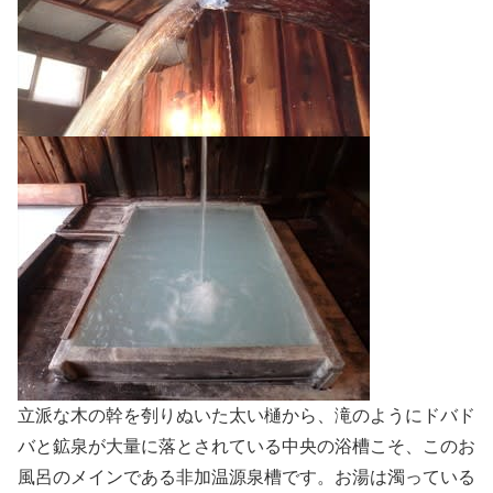
立派な木の幹を刳りぬいた太い樋から、滝のようにドバド
バと鉱泉が大量に落とされている中央の浴槽こそ、このお
風呂のメインである非加温源泉槽です。お湯は濁っている