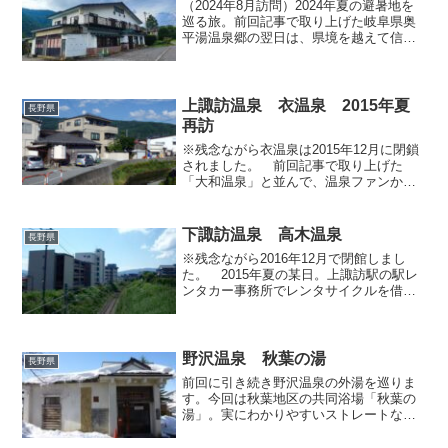
（2024年8月訪問）2024年夏の避暑地を
巡る旅。前回記事で取り上げた岐阜県奥
平湯温泉郷の翌日は、県境を越えて信州
に入り、乗鞍高原へとやってまいりまし
た。とはいえ旅の直前になって旅程を決
めたため、繁忙期の乗鞍高原で予約が取
れる宿は少なく、...
上諏訪温泉 衣温泉 2015年夏
長野県
再訪
※残念ながら衣温泉は2015年12月に閉鎖
されました。 前回記事で取り上げた
「大和温泉」と並んで、温泉ファンから
熱い支持を受けていた上諏訪温泉の共同
浴場「衣温泉」。2010年に拙ブログで取
り上げたことがございますが（前回記事
下諏訪温泉 高木温泉
長野県
はこちら）、昨年...
※残念ながら2016年12月で閉館しまし
た。 2015年夏の某日。上諏訪駅の駅レ
ンタカー事務所でレンタサイクルを借り
た私は、諏訪湖岸に並行して伸びる国道
20号線を北上し、途中で諏訪市から下諏
訪町へと市町境を越え、中央本線の線路
を跨いで、観光...
野沢温泉 秋葉の湯
長野県
前回に引き続き野沢温泉の外湯を巡りま
す。今回は秋葉地区の共同浴場「秋葉の
湯」。実にわかりやすいストレートなネ
ーミングですね。地区内の秋葉神社がそ
の地名の由来であることに間違いは無