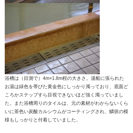
浴槽は（目測で）4m×1.8m程の大きさ。湯船に張られた
お湯は緑色を帯びた黄金色にしっかり濁っており、底面ど
ころかステップすら目視できないほど強く濁っていまし
た。また浴槽周りのタイルは、元の素材がわからないくら
いに茶色い炭酸カルシウムがコーティングされ、鱗状の模
様もしっかりと付着していました。