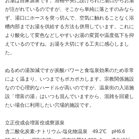
お湯は自家源泉です。浴槽中央に設けられた湯口からお湯
が注がれているのですが、そこから単純に落とすのみなら
ず、湯口にホースを突っ切んで、空気に触れることなく浴
槽内部までお湯を供給する方法も併用しています。これに
より酸化して変色などしやすいお湯の変質や温度低下を抑
えているのですね。お湯を大切にする工夫に感心しまし
た。
ぬるめの湯加減ですが炭酸パワーと食塩泉効果のため非常
によく温まり、いつまでもポカポカします。宗教関係施設
なので心理的なハードルが高いのですが、温泉街の入浴施
設「増富の湯」はいつも混んでいますから、混雑を回避し
たい場合に利用したい穴場的施設です。
立正佼成会増富佼成寮源泉
含二酸化炭素-ナトリウム-塩化物温泉 49.2℃ pH6.6