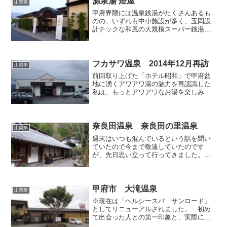
源泉湯 燈屋
山梨県
甲府界隈には温泉銭湯がたくさんあるも
のの、いずれも中小施設が多く、玉岡設
計チックな和風の大規模スーパー銭湯が
意外に少ないような気がします。この
「源泉湯 燈屋」はそんな甲府市内に存在
する数少ない和風大規模スーパー銭湯の
ひとつです。（一応私が調...
フカサワ温泉 2014年12月再訪
山梨県
前回取り上げた「ホテル昭和」で甲府盆
地に湧くアワアワ湯の魅力を再認識した
私は、もっとアワアワなお湯を楽しみた
くなり、その翌朝に同じ昭和町にある温
泉ファン御用達の「フカサワ温泉」へ向
かいました。こちらの温泉は、まだ湯め
ぐり初心者だった頃の私が...
奈良田温泉 奈良田の里温泉
山梨県
週末はいつも混んでいるという話を聞い
ていたので今まで敬遠していたのです
が、先日思い立って行ってきました。県
道沿いの公営駐車場（無料）に車を停
め、集落の中を斜めに這う坂道を歩いて
上がってゆくと、古民家調の瓦屋根の建
物に行き当たります。玄関傍に...
甲府市 大滝温泉
山梨県
※現在は「ヘルシースパ サンロード」
としてリニューアルされました。 初め
て出会った人との第一印象と、実際にそ
の人の品性に触れた後とでは、えてして