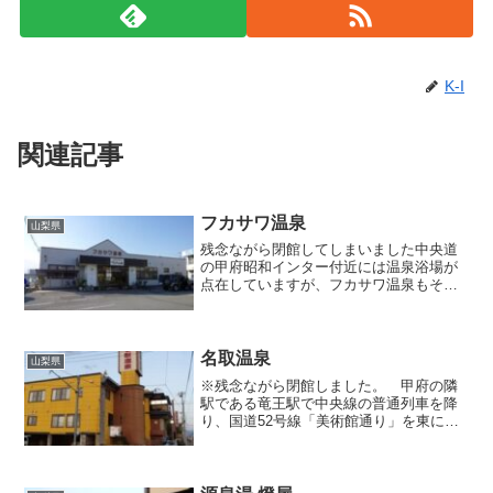
K-I
関連記事
フカサワ温泉
山梨県
残念ながら閉館してしまいました中央道
の甲府昭和インター付近には温泉浴場が
点在していますが、フカサワ温泉もその
一つで、お湯の良さが温泉ファンの間で
評判になっており、かく言う私もこちら
には何度となくお世話になっています。
外観は特に風情が感じられ...
名取温泉
山梨県
※残念ながら閉館しました。 甲府の隣
駅である竜王駅で中央線の普通列車を降
り、国道52号線「美術館通り」を東に向
かって歩いてゆくと、やがてカラシ色の
外壁と大きな看板が目立つ「名取温泉」
にたどり着きます。この界隈には「山口
温泉」という素晴らしい...