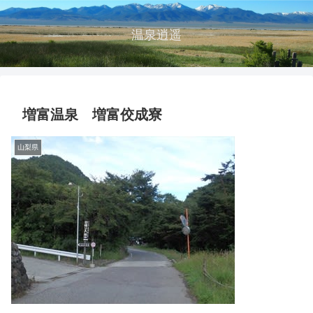
温泉逍遥
増富温泉 増富佼成寮
山梨県