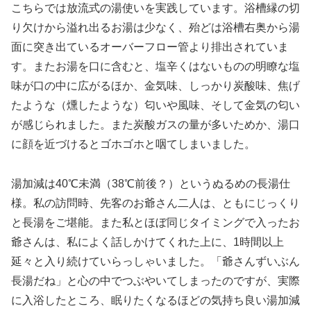
こちらでは放流式の湯使いを実践しています。浴槽縁の切
り欠けから溢れ出るお湯は少なく、殆どは浴槽右奥から湯
面に突き出ているオーバーフロー管より排出されていま
す。またお湯を口に含むと、塩辛くはないものの明瞭な塩
味が口の中に広がるほか、金気味、しっかり炭酸味、焦げ
たような（燻したような）匂いや風味、そして金気の匂い
が感じられました。また炭酸ガスの量が多いためか、湯口
に顔を近づけるとゴホゴホと咽てしまいました。
湯加減は40℃未満（38℃前後？）というぬるめの長湯仕
様。私の訪問時、先客のお爺さん二人は、ともにじっくり
と長湯をご堪能。また私とほぼ同じタイミングで入ったお
爺さんは、私によく話しかけてくれた上に、1時間以上
延々と入り続けていらっしゃいました。「爺さんずいぶん
長湯だね」と心の中でつぶやいてしまったのですが、実際
に入浴したところ、眠りたくなるほどの気持ち良い湯加減