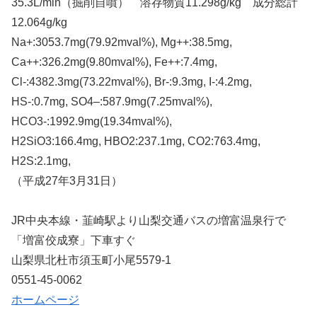
35.3L/min（掘削自噴） 溶存物質11.298g/kg 成分総計
12.064g/kg
Na+:3053.7mg(79.92mval%), Mg++:38.5mg,
Ca++:326.2mg(9.80mval%), Fe++:7.4mg,
Cl-:4382.3mg(73.22mval%), Br-:9.3mg, I-:4.2mg,
HS-:0.7mg, SO4–:587.9mg(7.25mval%),
HCO3-:1992.9mg(19.34mval%),
H2SiO3:166.4mg, HBO2:237.1mg, CO2:763.4mg,
H2S:2.1mg,
（平成27年3月31日）
JR中央本線・韮崎駅より山梨交通バスの増富温泉行で
「増富佼成寮」下車すぐ
山梨県北杜市須玉町小尾5579-1
0551-45-0062
ホームページ