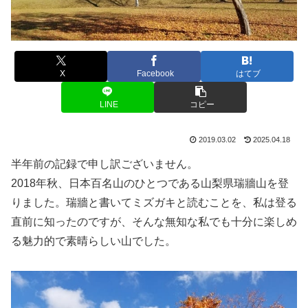
X
Facebook
はてブ
LINE
コピー
2019.03.02
2025.04.18
半年前の記録で申し訳ございません。
2018年秋、日本百名山のひとつである山梨県瑞牆山を登
りました。瑞牆と書いてミズガキと読むことを、私は登る
直前に知ったのですが、そんな無知な私でも十分に楽しめ
る魅力的で素晴らしい山でした。