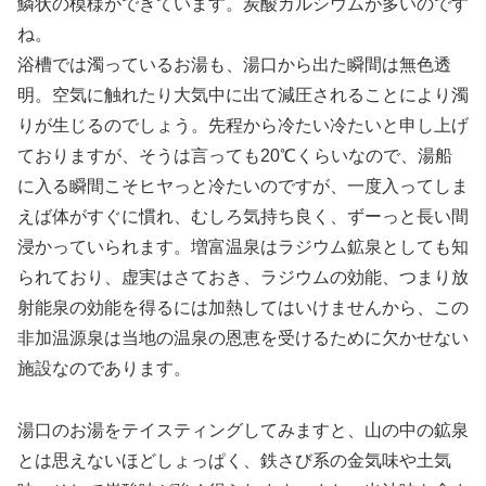
鱗状の模様ができています。炭酸カルシウムが多いのです
ね。
浴槽では濁っているお湯も、湯口から出た瞬間は無色透
明。空気に触れたり大気中に出て減圧されることにより濁
りが生じるのでしょう。先程から冷たい冷たいと申し上げ
ておりますが、そうは言っても20℃くらいなので、湯船
に入る瞬間こそヒヤっと冷たいのですが、一度入ってしま
えば体がすぐに慣れ、むしろ気持ち良く、ずーっと長い間
浸かっていられます。増富温泉はラジウム鉱泉としても知
られており、虚実はさておき、ラジウムの効能、つまり放
射能泉の効能を得るには加熱してはいけませんから、この
非加温源泉は当地の温泉の恩恵を受けるために欠かせない
施設なのであります。
湯口のお湯をテイスティングしてみますと、山の中の鉱泉
とは思えないほどしょっぱく、鉄さび系の金気味や土気