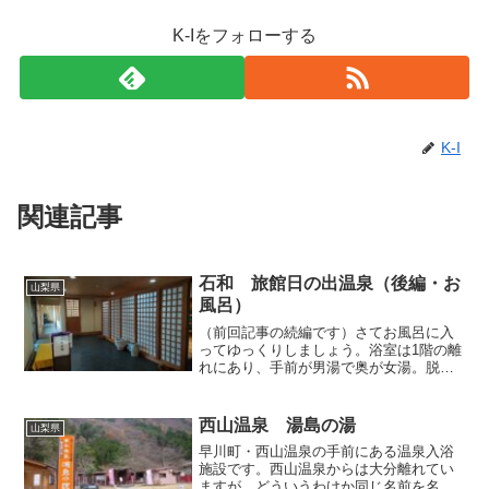
K-Iをフォローする
K-I
関連記事
石和 旅館日の出温泉（後編・お
山梨県
風呂）
（前回記事の続編です）さてお風呂に入
ってゆっくりしましょう。浴室は1階の離
れにあり、手前が男湯で奥が女湯。脱衣
室には籠と扇風機、そして洗面台が1ヶ所
あるだけで、至ってシンプルです。お風
呂も奇を衒わない質実剛健な造りであ
西山温泉 湯島の湯
山梨県
り、むしろ邪念に囚われ...
早川町・西山温泉の手前にある温泉入浴
施設です。西山温泉からは大分離れてい
ますが、どういうわけか同じ名前を名乗