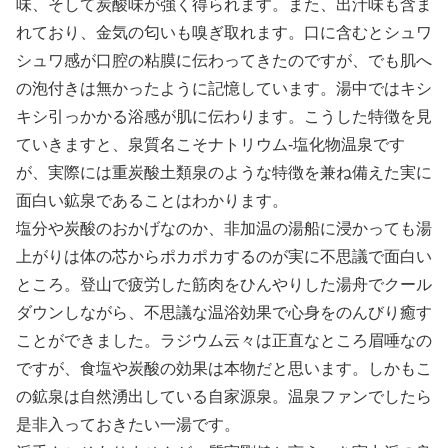
味、そして炭酸味が強く得られます。また、出汁味も含ま
れており、金気の匂いも嗅ぎ取れます。口に含むとシュワ
シュワ感が口腔の粘膜に伝わってきたのですが、でも肌へ
の泡付きは無かったように記憶しています。湯中ではキシ
キシ引っかかる浴感が肌に伝わります。こうした特徴を見
ていきますと、泉質名こそナトリウム-塩化物温泉です
が、実際には重炭酸土類泉のような特徴を兼ね備えた実に
面白い鉱泉であることはわかります。
塩分や炭酸のおかげなのか、非加温の湯船に浸かっても湯
上がりは体の芯からポカポカするのが実に不思議で面白い
ところ。登山で疲労した筋肉をひんやりした湯舟でクール
ダウンしながら、不思議な温浴効果で心身をのんびり癒す
ことができました。ラジウム云々は正直なところ眉唾なの
ですが、食塩や炭酸の効果は本物だと思います。しかもこ
の鉱泉は自然湧出している自家源泉。温泉ファンでしたら
是非入っておきたい一湯です。