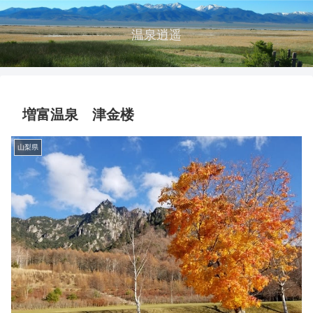
温泉逍遥
増富温泉 津金楼
山梨県