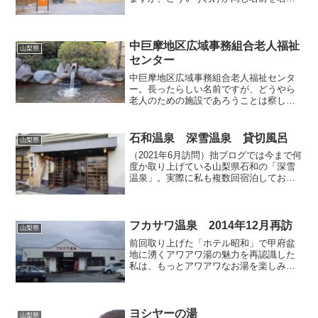
っています。県道沿いの判りやすい立地
で、駐車場も広く、農産物直売所の他に3
棟ほど宿泊ロッジも併設されています。
これが宿泊ロッジです。...
中巨摩地区広域事務組合老人福祉
山梨県
センター
中巨摩地区広域事務組合老人福祉センタ
ー。長ったらしい名前ですが、どうやら
老人のための施設であろうことは察しが
つきます。広域○○組合という名称は日本
全国どこでも大抵の場合、ゴミ処理・下
水処理・火葬・消防など町村が単独で行
石和温泉 深雪温泉 貸切風呂
山梨県
うと効率が悪い事業を近...
（2021年6月訪問）拙ブログでは今まで何
度か取り上げている山梨県石和の「深雪
温泉」。実際に私も複数回宿泊してお
り、昨年6月にも一晩お世話になっており
ます。いままでの宿泊ではなぜか貸切風
呂を利用したことが無かったので、今回
は貸切風呂を初体験...
フカサワ温泉 2014年12月再訪
山梨県
前回取り上げた「ホテル昭和」で甲府盆
地に湧くアワアワ湯の魅力を再認識した
私は、もっとアワアワなお湯を楽しみた
くなり、その翌朝に同じ昭和町にある温
泉ファン御用達の「フカサワ温泉」へ向
かいました。こちらの温泉は、まだ湯め
ぐり初心者だった頃の私が...
ヨシヤーの湯
山梨県