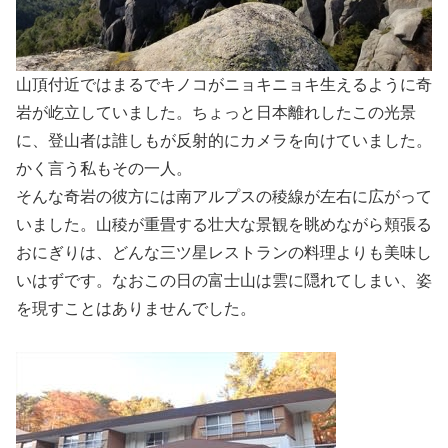
山頂付近ではまるでキノコがニョキニョキ生えるように奇
岩が屹立していました。ちょっと日本離れしたこの光景
に、登山者は誰しもが反射的にカメラを向けていました。
かく言う私もその一人。
そんな奇岩の彼方には南アルプスの稜線が左右に広がって
いました。山稜が重畳する壮大な景観を眺めながら頬張る
おにぎりは、どんな三ツ星レストランの料理よりも美味し
いはずです。なおこの日の富士山は雲に隠れてしまい、姿
を現すことはありませんでした。