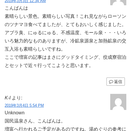
2019年3月3日 12:34 AM
こんばんは
素晴らしい景色。素晴らしい写真！これ見ながらローソン
のツナマヨ食べてましたが、とてもおいしく感じました。
アブラ臭、にゅるにゅる、不感温度、モール泉・・・いろ
いろ魅力的なものありますが、冷鉱泉源泉と加熱鉱泉の交
互入浴も素晴らしいですね。
ここで増富の記事はまさにグッドタイミング、佼成寮宿泊
とセットで近々行ってこようと思います。
返信
K-I
より:
2019年3月4日 5:54 PM
Unknown
国民温泉さん、こんばんは。
増富へ行かれるご予定があるのですね。湯めぐりの参考に