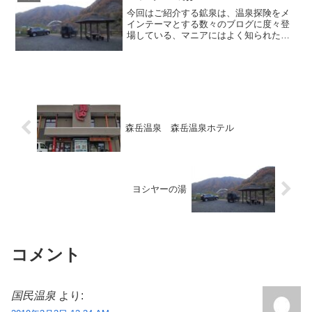
今回はご紹介する鉱泉は、温泉探険をメ
インテーマとする数々のブログに度々登
場している、マニアにはよく知られた箇
所です。場所は前回記事で取り上げた増
富温泉の近く。塩川を堰き止めてできた
ダム湖は、その名をみずかき湖と称しま
す。前回記事で私が登った...
森岳温泉 森岳温泉ホテル
ヨシヤーの湯
コメント
国民温泉
より: