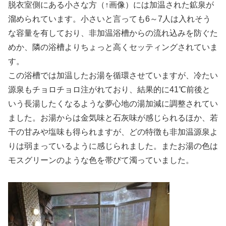
脱衣室側にある小さな方（↑画像）には加温された鉱泉が
溜められています。小さいと言っても6～7人は入れそう
な容量を有しており、非加温浴槽からの流れ込みを防ぐた
めか、隣の浴槽よりちょっと高くセッティングされていま
す。
この浴槽では加温したお湯を循環させていますが、冷たい
源泉もチョロチョロ注がれており、結果的に41℃前後と
いう長湯したくなるような夢心地の湯加減に調整されてい
ました。お湯からは金気味と石灰味が感じられるほか、若
干の甘みや塩味も得られますが、どの特徴も非加温源泉よ
りは弱まっているように感じられました。またお湯の色は
モスグリーンのような色を帯びて濁っていました。