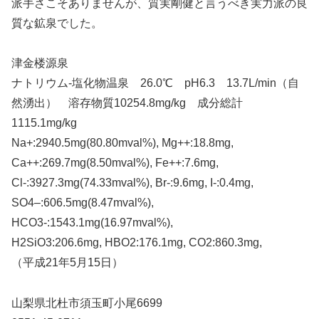
派手さこそありませんが、質実剛健と言うべき実力派の良
質な鉱泉でした。
津金楼源泉
ナトリウム-塩化物温泉 26.0℃ pH6.3 13.7L/min（自
然湧出） 溶存物質10254.8mg/kg 成分総計
1115.1mg/kg
Na+:2940.5mg(80.80mval%), Mg++:18.8mg,
Ca++:269.7mg(8.50mval%), Fe++:7.6mg,
Cl-:3927.3mg(74.33mval%), Br-:9.6mg, I-:0.4mg,
SO4–:606.5mg(8.47mval%),
HCO3-:1543.1mg(16.97mval%),
H2SiO3:206.6mg, HBO2:176.1mg, CO2:860.3mg,
（平成21年5月15日）
山梨県北杜市須玉町小尾6699