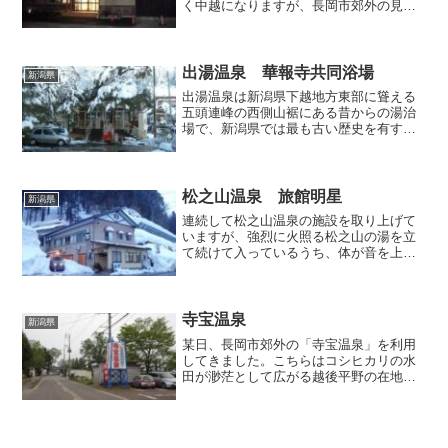
く中越になりますが、長岡市郊外の見附
市境に近い「桂温泉」に立ち寄ってか
ら、関越道で帰路へ就くことにしまし
た。こちらの温泉は中越地震で被害を蒙
ってしまい、一時期は休業して...
出湯温泉 華報寺共同浴場
新潟県
出湯温泉は新潟県下越地方東部に聳える
五頭連峰の西側山裾にある昔からの湯治
場で、新潟県では最も古い歴史を有する
温泉として知られています。開湯は9世紀
初頭で、弘法大師が錫杖を突いたところ
お湯が湧いたという伝説が残っていま
す。弘法大師による開湯伝...
松之山温泉 旅館明星
新潟県
連続して松之山温泉の施設を取り上げて
いますが、強烈に火照る松之山の湯を立
て続けて入っているうち、体が音を上げ
はじめてきましたので、最終目的地であ
るお宿へ向かうことにしました。この日
のお宿は温泉街からちょっと離れた場所
にある「旅館明星」です。...
寺宝温泉
新潟県
某日、長岡市郊外の「寺宝温泉」を利用
してきました。こちらはコシヒカリの水
田が渺茫として広がる越後平野の在地に
自噴する温泉として、界隈のみならずネ
ット上でも評価が高く、どんなお湯を楽
しめるのか、一度自分で確かめてみたか
ったのです。鉄筋造の建物...