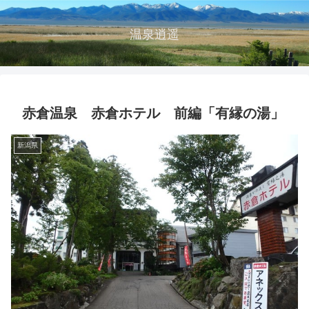
温泉逍遥
赤倉温泉 赤倉ホテル 前編「有縁の湯」
新潟県