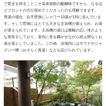
で寛ぎを得ることこそ温泉旅館の醍醐味ですから、なるほ
どフロントの方が奨めてくださったのも理解できます。
男湯の場合、右手壁側にシャワー10基が1列に並んでいま
す。そして窓側にはとても大きな主浴槽が据えられ、お湯
が湛えられています。主浴槽の湯口は横幅の広い滝のよう
な形状をしており、室内に音を轟かせながら絶え間なくお
湯を落としていました。この他、浴場内にはサウナやジャ
グジー槽（おそらく真湯）なども設けられています。