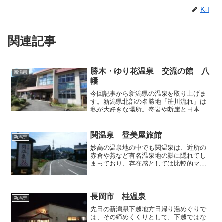
K-I
関連記事
勝木・ゆり花温泉 交流の館 八
新潟県
幡
今回記事から新潟県の温泉を取り上げま
す。新潟県北部の名勝地「笹川流れ」は
私が大好きな場所。奇岩や断崖と日本海
の白波が織りなすこの上ない絶景を見る
ため、私は今までわざわざ東京から何度
も足を運んでいるのですが、今回はそん
関温泉 登美屋旅館
新潟県
な笹川流れの北の端っこ、...
妙高の温泉地の中でも関温泉は、近所の
赤倉や燕など有名温泉地の影に隠れてし
まっており、存在感としては比較的マイ
ナーですが、赤倉とも燕とも違う、独特
の泉質のお湯を、どの宿も完全源泉掛け
流しで提供していると聞き、どんなお湯
か入ってみることにしまし...
長岡市 桂温泉
新潟県
先日の新潟県下越地方日帰り湯めぐりで
は、その締めくくりとして、下越ではな