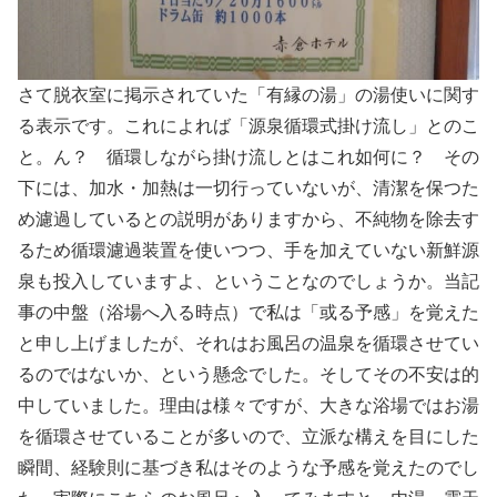
さて脱衣室に掲示されていた「有縁の湯」の湯使いに関す
る表示です。これによれば「源泉循環式掛け流し」とのこ
と。ん？ 循環しながら掛け流しとはこれ如何に？ その
下には、加水・加熱は一切行っていないが、清潔を保つた
め濾過しているとの説明がありますから、不純物を除去す
るため循環濾過装置を使いつつ、手を加えていない新鮮源
泉も投入していますよ、ということなのでしょうか。当記
事の中盤（浴場へ入る時点）で私は「或る予感」を覚えた
と申し上げましたが、それはお風呂の温泉を循環させてい
るのではないか、という懸念でした。そしてその不安は的
中していました。理由は様々ですが、大きな浴場ではお湯
を循環させていることが多いので、立派な構えを目にした
瞬間、経験則に基づき私はそのような予感を覚えたのでし