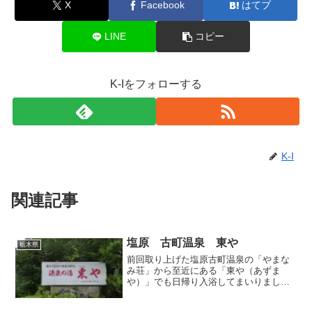
X
Facebook
はてブ
LINE
コピー
K-Iをフォローする
K-I
関連記事
塩原 古町温泉 東や
栃木県
前回取り上げた塩原古町温泉の「やまな
み荘」から至近にある「東や（あずま
や）」でも日帰り入浴してまいりまし
た。看板に「毎分225Lの源泉100%」と書
かれているように、こちらは湧出量豊富