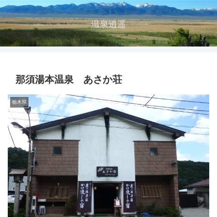
温泉逍遥
那須湯本温泉 あさか荘
栃木県