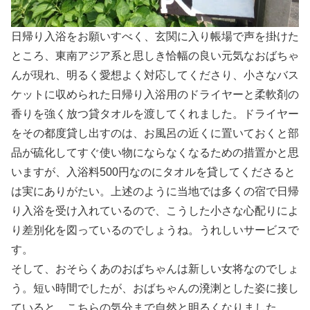
日帰り入浴をお願いすべく、玄関に入り帳場で声を掛けた
ところ、東南アジア系と思しき恰幅の良い元気なおばちゃ
んが現れ、明るく愛想よく対応してくださり、小さなバス
ケットに収められた日帰り入浴用のドライヤーと柔軟剤の
香りを強く放つ貸タオルを渡してくれました。ドライヤー
をその都度貸し出すのは、お風呂の近くに置いておくと部
品が硫化してすぐ使い物にならなくなるための措置かと思
いますが、入浴料500円なのにタオルを貸してくださると
は実にありがたい。上述のように当地では多くの宿で日帰
り入浴を受け入れているので、こうした小さな心配りによ
り差別化を図っているのでしょうね。うれしいサービスで
す。
そして、おそらくあのおばちゃんは新しい女将なのでしょ
う。短い時間でしたが、おばちゃんの溌溂とした姿に接し
ていると、こちらの気分まで自然と明るくなりました。