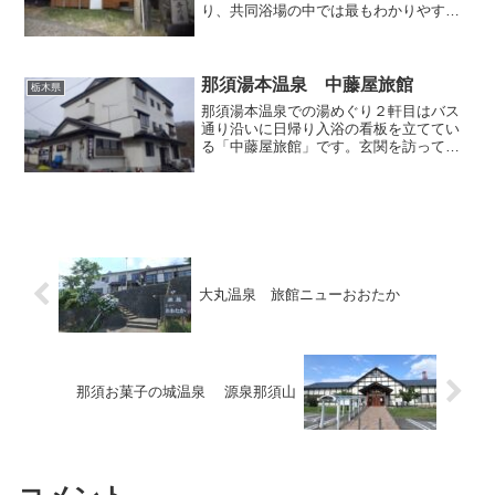
り、共同浴場の中では最もわかりやすい
施設でしょう。私が新湯で一番初めに入
浴した温泉はこの「寺の湯」でした。10
数年以上前のことですが、その後も何度
か訪れています。後背に...
那須湯本温泉 中藤屋旅館
栃木県
那須湯本温泉での湯めぐり２軒目はバス
通り沿いに日帰り入浴の看板を立ててい
る「中藤屋旅館」です。玄関を訪って入
浴をお願いしますと、館内左奥の方から
ワンちゃんの鳴き声が聞こえてきまし
た。那須湯本では標準的な中規模旅館で
すが、どことなくアットホー...
大丸温泉 旅館ニューおおたか
那須お菓子の城温泉 源泉那須山