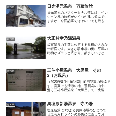
な自家源泉をしっかりかけ流しているこ
とを誇りにしているお...
日光湯元温泉 万蔵旅館
栃木県
日光湯元のバスターミナル前には、ペン
ション風の旅館がいくつか建ち並んでい
ますが、今回記事ではその中でも最も温
泉寺にも近い位置にある「万蔵旅館」で
日帰り入浴した際の様子を取り上げま
す。かつてこちらは「山びこ荘」という
旅館でしたが、数年前に廃業...
大正村幸乃湯温泉
栃木県
板室温泉の手前に位置する規模の大きな
一軒宿です。大きな駐車場の奥に平屋の
建物がズラっと広がり、羨ましいほど土
地を贅沢に使っていますが、ただ、なぜ
か下足場が狭いため（設計ミス？）、日
帰り入浴客は自分の靴をビニル袋に入れ
て脱衣所まで持っていかな...
三斗小屋温泉 大黒屋 その
栃木県
3（お風呂）
（2020年8月中旬訪問）前回記事の続編で
す。真夏でも清涼の地、那須岳の山中に
湧く三斗小屋温泉「大黒屋」で、快適な
一晩を過ごした記録を綴っております。
こちらのお宿には大小のお風呂があり、1
時間ごとに男女の暖簾を掛け替えていま
奥塩原新湯温泉 寺の湯
栃木県
す。もちろん両方...
塩原新湯に3つある共同浴場のひとつで、
日塩もみじラインの路傍に位置してお