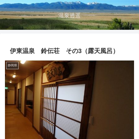
温泉逍遥
伊東温泉 鈴伝荘 その3（露天風呂）
静岡県