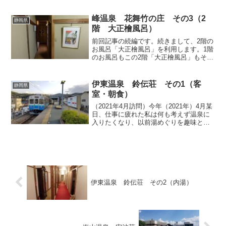
源泉井では、自噴もしくはポンプアップ
して余ったお湯（オーバーフロー）を、
峰温泉 花舞竹の庄 その3（2
静岡県
付近の河川や下水な...
階 大正檜風呂）
前回記事の続編です。続きまして、2階の
お風呂「大正檜風呂」を利用します。1階
のお風呂もこの2階「大正檜風呂」もそれ
ぞれ1室しか無く、1階のお風呂は空いて
いれば使えましたが、こちらは時間帯に
よって男女の暖簾が掛け替えられ、私の
伊東温泉 鈴伝荘 その1（客
静岡県
訪問時はチェック...
室・朝食）
（2021年4月訪問）今年（2021年）4月某
日、仕事に疲れた私は何も考えず温泉に
入りたくなり、以前湯めぐりを趣味とす
る方から薦めていただいた伊東温泉のと
あるお宿へ向かうことにしました。まず
は伊豆急行の南伊東駅で下車します。東
急東横線のお下...
伊東温泉 鈴伝荘 その2（内湯）