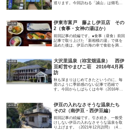
巡ります。今回訪ねる「誠山」は畑毛温
泉を南北に貫くメインストリートから東
側へ入った細い道に面しているので、初
見だとちょっとわかりにくいかもしれま
せん。以前別の名前...
伊東市富戸 藤よし伊豆店 その
静岡県
2（食事・女神の湯ほか）
前回記事の続編です。●食事（昼食）前回
記事で取り上げた「新相模の湯」で体を
温めた後は、伊豆の海の幸で食欲を満た
しましょう。こちらの施設では、日中は
日帰り入浴営業のほか、事前に予約をし
ておけばお食事をいただくこともできま
大沢里温泉（祢宜畑温泉） 西伊
静岡県
す。せっかく伊豆まで来...
豆町営やまびこ荘 2016年4月再
訪
秋も深まりはじめてきたというのに、毎
度のように季節感のない記事で恐縮で
す。今回からしばらくは今年（2016年）
春に訪問した伊豆の温泉を連続して取り
上げます。まずは西伊豆町の「やまびこ
荘」から。 昭和48年に廃校になった小
伊豆の入れなさそうな温泉たち
静岡県
学校の校舎を宿泊施設...
その2（南伊豆・西伊豆編）
前回記事の続編です。引き続き、一般受
けしない伊豆の入れなさそうな温泉を取
り上げます。（2021年12月訪問）（4）
源泉井のこぼれ湯津々浦々にある温泉の