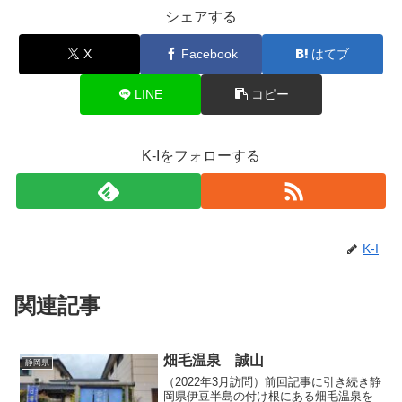
シェアする
X
Facebook
はてブ
LINE
コピー
K-Iをフォローする
K-I
関連記事
畑毛温泉 誠山
静岡県
（2022年3月訪問）前回記事に引き続き静
岡県伊豆半島の付け根にある畑毛温泉を