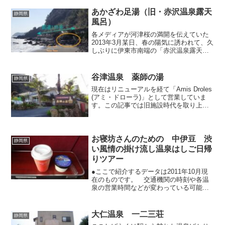
が、静岡市街を流れる安倍川も流域がス
ッポリ市内におさまってし...
あかざわ足湯（旧・赤沢温泉露天
静岡県
風呂）
各メディアが河津桜の満開を伝えていた
2013年3月某日、春の陽気に誘われて、久
しぶりに伊東市南端の「赤沢温泉露天風
呂」へ行ってみることにしました。伊豆
の東海岸には海辺に面している絶景の露
天風呂がいくつか点在していますが、そ
谷津温泉 薬師の湯
静岡県
の中でもこの露天風...
現在はリニューアルを経て「Amis Droles
(アミ・ドローラ)」として営業していま
す。この記事では旧施設時代を取り上げ
ています。 約1500年前に行基によって
開湯という伝説が残っている伊豆屈指の
古湯「谷津温泉」。河津町の峰温泉や谷
津温...
お寝坊さんのための 中伊豆 渋
静岡県
い風情の掛け流し温泉はしご日帰
りツアー
●ここで紹介するデータは2011年10月現
在のものです。 交通機関の時刻や各温
泉の営業時間などが変わっている可能性
がありますので、その都度ご確認くださ
い。伊豆は「観光地化されている」「秘
湯感がない」「料金が高い」「循環の温
大仁温泉 一二三荘
静岡県
泉ばかり」「東京圏...