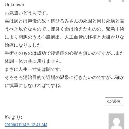
Unknown
お気遣いどうもです。
実は病とは声優の故・鶴ひろみさんの死因と同じ死病と言
うべき厄介なもので…運良く命は拾えたものの、緊急手術
により開胸のうえ心臓摘出、人工血管の移植と大掛かりな
治療になりました。
手術そのものは成功で後遺症の心配も無いのですが…まだ
体調・体力共に戻りません。
まさに人生一寸先は闇です。
そろそろ湯治目的で近場の温泉に行きたいのですが…確か
に慎重にしなければですね。
返信
K-I
より:
2019年7月14日 12:41 AM