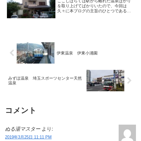
ここしばらくは駅から離れた温泉ばかり
を取り上げてばかりいたので、今回は
久々に本ブログの主旨のひとつである駅
から近い温泉を紹介します。「一二三
荘」は伊豆箱根鉄道・駿豆線の大仁駅か
ら至近の徒歩圏内にあるお宿です。線路
沿いにあるので簡単にたどり着...
伊東温泉 伊東小涌園
みずほ温泉 埼玉スポーツセンター天然
温泉
コメント
ぬる湯マスター
より:
2019年3月25日 11:11 PM