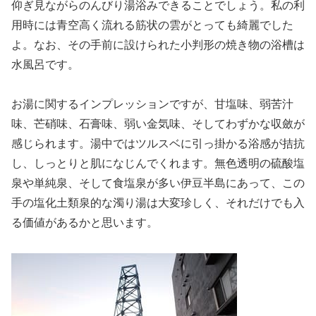
仰ぎ見ながらのんびり湯浴みできることでしょう。私の利
用時には青空高く流れる筋状の雲がとっても綺麗でした
よ。なお、その手前に設けられた小判形の焼き物の浴槽は
水風呂です。
お湯に関するインプレッションですが、甘塩味、弱苦汁
味、芒硝味、石膏味、弱い金気味、そしてわずかな収斂が
感じられます。湯中ではツルスベに引っ掛かる浴感が拮抗
し、しっとりと肌になじんでくれます。無色透明の硫酸塩
泉や単純泉、そして食塩泉が多い伊豆半島にあって、この
手の塩化土類泉的な濁り湯は大変珍しく、それだけでも入
る価値があるかと思います。