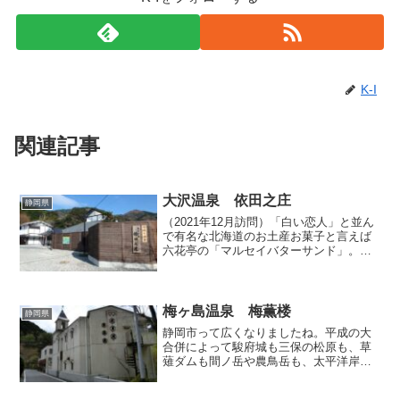
K-I
関連記事
大沢温泉 依田之庄
静岡県
（2021年12月訪問）「白い恋人」と並ん
で有名な北海道のお土産お菓子と言えば
六花亭の「マルセイバターサンド」。新
千歳で買う人も、それをもらう人も、ど
なたもマルセイの意味を考えることは無
いかと思いますが、そのマルセイと今回
取り上げる伊豆松崎...
梅ヶ島温泉 梅薫楼
静岡県
静岡市って広くなりましたね。平成の大
合併によって駿府城も三保の松原も、草
薙ダムも間ノ岳や農鳥岳も、太平洋岸か
ら南アルプスに至るとんでもない領域が
静岡市に含まれることになったわけです