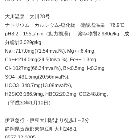
大川温泉 大川28号
ナトリウム・カルシウム-塩化物・硫酸塩温泉 76.9℃
pH8.2 155L/min（動力揚湯） 溶存物質2.980g/kg 成
分総計3.029g/kg
Na+:717.0mg(71.54mval%), Mg++:6.4mg,
Ca++:214.0mg(24.50mval%), Fe++:1.3mg,
Cl-:1027mg(66.34mval%), Br-:0.5mg, I-:0.2mg,
SO4–:431.5mg(20.56mval%),
HCO3-:348.7mg(13.08mval%),
H2SiO3:166.9mg, HBO2:20.3mg, CO2:48.8mg,
（平成30年1月10日）
伊豆急行・伊豆大川駅より徒歩1～2分
静岡県賀茂郡東伊豆町大川248-1
0557-22-0005