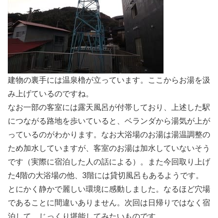
建物の裏手には温泉櫓が立っています。ここからお湯を汲
み上げているのですね。
なお一部の客室には露天風呂が付帯しており、上述した駅
につながる路地を歩いていると、ベランダから湯気が上が
っているのがわかります。なお大浴場のお湯は湯温調整の
ため加水していますが、客室のお湯は加水していないそう
です（実際に宿泊した人の話による）。また今回取り上げ
た4階の大浴場の他、3階には貸切風呂もあるようです。
とにかく静かで麗しい環境に感動しました。なるほど穴場
であることに間違いありません。次回は日帰りではなく宿
泊して、じっくり堪能してみたいものです。