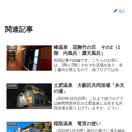
K-I
関連記事
峰温泉 花舞竹の庄 その2（1
静岡県
階 内風呂・露天風呂）
前回記事の続編です。こちらのお宿に
は、1階と2階にそれぞれ浴場があり、全
く趣向が異なるので、拙ブログでは分け
て取り上げます。まずは1階の内風呂と露
天風呂から。1階の内風呂と露天風呂はそ
れぞれ1つずつしかなく、しかも浴場内で
土肥温泉 大藪区共同浴場「弁天
静岡県
つながっているため...
の湯」
（2024年10月訪問）これまで拙ブログで
は静岡県西伊豆の土肥温泉に点在する共
同浴場を取り上げていますが、どういう
訳か利用の機会に恵まれなかった唯一の
共同浴場が、今回紹介する「弁天の湯」
です。以前から利用してみたいと考えて
稲取温泉 竜宮の使い
静岡県
いましたので、20...
（2022年1月訪問）毎日の寒さに身を縮め