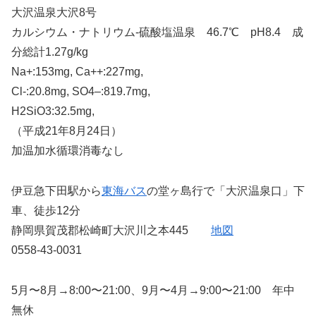
大沢温泉大沢8号
カルシウム・ナトリウム-硫酸塩温泉 46.7℃ pH8.4 成
分総計1.27g/kg
Na+:153mg, Ca++:227mg,
Cl-:20.8mg, SO4–:819.7mg,
H2SiO3:32.5mg,
（平成21年8月24日）
加温加水循環消毒なし
伊豆急下田駅から
東海バス
の堂ヶ島行で「大沢温泉口」下
車、徒歩12分
静岡県賀茂郡松崎町大沢川之本445
地図
0558-43-0031
5月〜8月→8:00〜21:00、9月〜4月→9:00〜21:00 年中
無休