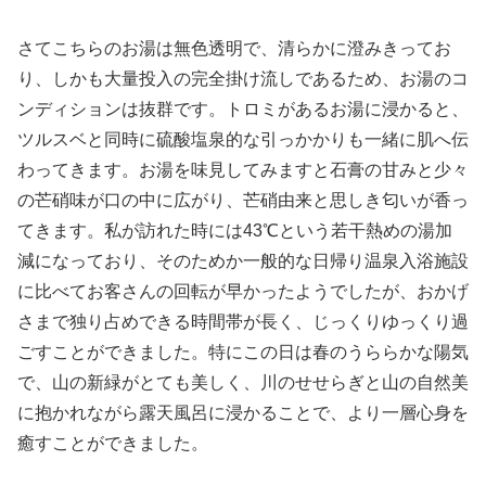
さてこちらのお湯は無色透明で、清らかに澄みきってお
り、しかも大量投入の完全掛け流しであるため、お湯のコ
ンディションは抜群です。トロミがあるお湯に浸かると、
ツルスベと同時に硫酸塩泉的な引っかかりも一緒に肌へ伝
わってきます。お湯を味見してみますと石膏の甘みと少々
の芒硝味が口の中に広がり、芒硝由来と思しき匂いが香っ
てきます。私が訪れた時には43℃という若干熱めの湯加
減になっており、そのためか一般的な日帰り温泉入浴施設
に比べてお客さんの回転が早かったようでしたが、おかげ
さまで独り占めできる時間帯が長く、じっくりゆっくり過
ごすことができました。特にこの日は春のうららかな陽気
で、山の新緑がとても美しく、川のせせらぎと山の自然美
に抱かれながら露天風呂に浸かることで、より一層心身を
癒すことができました。