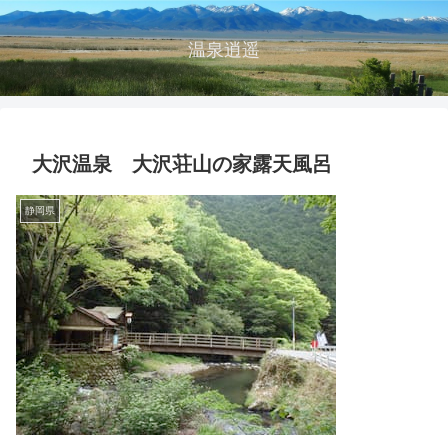
温泉逍遥
大沢温泉 大沢荘山の家露天風呂
静岡県