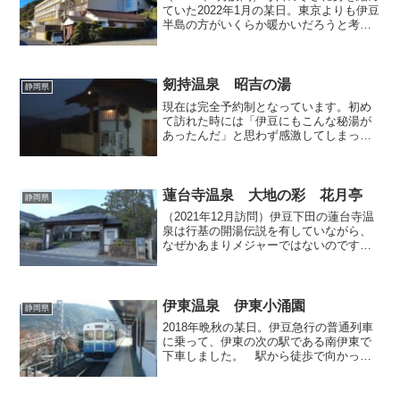
ていた2022年1月の某日。東京よりも伊豆
半島の方がいくらか暖かいだろうと考
え、日帰りで温泉をハシゴすることにし
ました。まず向かったのは稲取温泉「竜
宮の使い」です。以前こちらの施設は
「KKR稲取」で...
剱持温泉 昭吉の湯
静岡県
現在は完全予約制となっています。初め
て訪れた時には「伊豆にもこんな秘湯が
あったんだ」と思わず感激してしまった
温泉です。場所はかの有名な観音温泉の
手前にあります。途中までは観音温泉と
同じルートの狭い道で、看板が立ってい
るところで左折し更に狭く...
蓮台寺温泉 大地の彩 花月亭
静岡県
（2021年12月訪問）伊豆下田の蓮台寺温
泉は行基の開湯伝説を有していながら、
なぜかあまりメジャーではないのです
が、それゆえに静かでしっとりとした時
間が過ごせる穴場的な温泉地でもありま
す。今回訪ねるのは「大地の彩 花月
亭」というお宿で、日帰...
伊東温泉 伊東小涌園
静岡県
2018年晩秋の某日。伊豆急行の普通列車
に乗って、伊東の次の駅である南伊東で
下車しました。 駅から徒歩で向かった
先は、伊東温泉の「伊東小涌園 伊東緑
涌」です。小涌園と言えば藤田観光が運
営する箱根のリゾートホテルや、それに