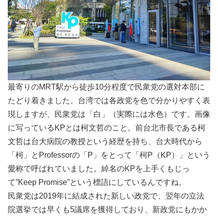
最寄りのMRT駅から徒歩10分程度で民衆党の選対本部に
たどり着きました。台湾では各政党を色で分かりやすく表
現しますが、民衆党は「白」（実際には水色）です。画像
に写っているKPとは柯文哲のこと。前台北市長である柯
文哲は台大病院の教授という経歴を持ち、台大時代から
「柯」とProfessorの「P」をとって「柯P（KP）」という
愛称で呼ばれていました。綽名のKPを上手くもじっ
て”Keep Promise”という標語にしているんですね。
民衆党は2019年に結成された新しい政党で、翌年の立法
院選挙では早くも5議席を獲得しており、新政党にもかか