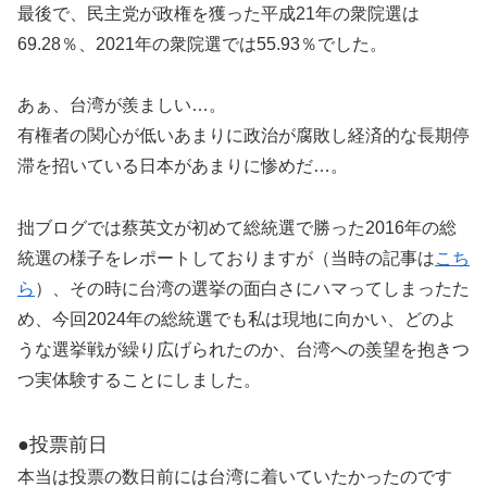
最後で、民主党が政権を獲った平成21年の衆院選は
69.28％、2021年の衆院選では55.93％でした。
あぁ、台湾が羨ましい…。
有権者の関心が低いあまりに政治が腐敗し経済的な長期停
滞を招いている日本があまりに惨めだ…。
拙ブログでは蔡英文が初めて総統選で勝った2016年の総
統選の様子をレポートしておりますが（当時の記事は
こち
ら
）、その時に台湾の選挙の面白さにハマってしまったた
め、今回2024年の総統選でも私は現地に向かい、どのよ
うな選挙戦が繰り広げられたのか、台湾への羨望を抱きつ
つ実体験することにしました。
●投票前日
本当は投票の数日前には台湾に着いていたかったのです