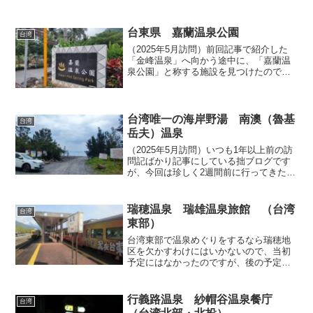
台東県 嘉蘭温泉公園
台湾
（2025年5月訪問）前回記事で紹介した
「金峰温泉」へ向かう途中に、「嘉蘭温
泉公園」と称する施設を見つけたので、
立ち寄ってみることにしました。この公
園は台東県道64号線（東64線）の沿道に
あり、その名の通り、川を見下ろす小高
い丘の上の嘉蘭集...
台湾唯一の海岸野湯 南澳（魯基
台湾
岳夫）温泉
（2025年5月訪問）いつも1年以上前の訪
問記ばかり記事にしている拙ブログです
が、今回は珍しく2週間前に行ってきたば
かりの新鮮なネタをご紹介します。温泉
資源が豊富な台湾にはたくさんの野湯が
湧出しており、これまでも拙ブログでそ
瑞穂温泉 瑞雄温泉旅館 （台湾
台湾
の多くを記事にし...
東部）
台湾東部で温泉めぐりをするなら瑞穂地
区を欠かすわけにはいかないので、当初
予定にはなかったのですが、後の予定に
影響が出ない程度で数時間だけ、久しぶ
りに瑞穂へ寄り道してみることにしまし
た。以前訪問時には無味乾燥としていた
行義路温泉 紗帽谷温泉餐庁
台湾
駅構内のアンダーパスには...