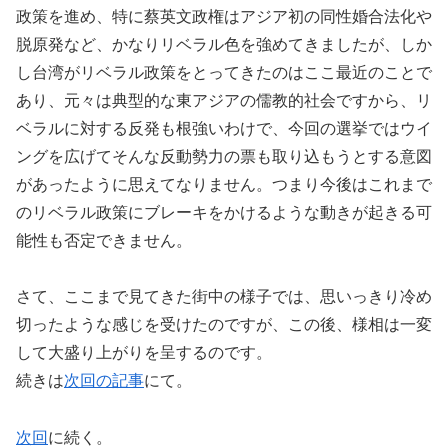
政策を進め、特に蔡英文政権はアジア初の同性婚合法化や
脱原発など、かなりリベラル色を強めてきましたが、しか
し台湾がリベラル政策をとってきたのはここ最近のことで
あり、元々は典型的な東アジアの儒教的社会ですから、リ
ベラルに対する反発も根強いわけで、今回の選挙ではウイ
ングを広げてそんな反動勢力の票も取り込もうとする意図
があったように思えてなりません。つまり今後はこれまで
のリベラル政策にブレーキをかけるような動きが起きる可
能性も否定できません。
さて、ここまで見てきた街中の様子では、思いっきり冷め
切ったような感じを受けたのですが、この後、様相は一変
して大盛り上がりを呈するのです。
続きは
次回の記事
にて。
次回
に続く。