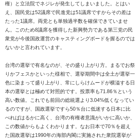
権）と立法院でネジレが発生してしまいました。とはい
え、国民党は52議席で民進党は51議席ですからその差は
たった1議席。両党とも単独過半数を確保できていませ
ん。このため8議席を獲得した新興勢力である第三党の民
衆党が今後国政運営のキャスティングボードを握るのでは
ないかと言われています。
台湾の選挙で有名なのが、その盛り上がり方。まるでお祭
りかフェスかといった様相で、選挙期間中は全土が選挙一
色に染まって盛り上がり、常にしらけムードが横溢する日
本の選挙とは極めて対照的です。投票率も71.86％という
高い数値。これでも前回の総統選より3.04%低くなってい
るのですが、国政選挙ですら50％台に低迷する日本に比
べればはるかに高く、台湾の有権者意識がいかに高いか、
この数値からもよくわかります。なお日本で70％を超え
た国政選挙は1990年の海部内閣に実施された衆院選挙が