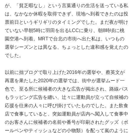
が、「貧乏暇なし」という言葉通りの生活を送っている私
は、なかなか休暇を取得できず、現地へ到着できたのは投
票前日というギリギリのタイミングでした。まだ夜が明け
ていない早朝5時に羽田を出るLCCに乗り、朝8時頃に桃
園空港へ到着。MRTで台北の市街へ出た私は、いつもの
選挙シーズンとは異なる、ちょっとした違和感を覚えたの
でした。
以前に拙ブログで取り上げた2016年の選挙や、蔡英文が
再選を果たした2020年の選挙では、街中が選挙ムード一
色で、至る所に候補者の大きな広告が掲出され、路線バス
もラッピング広告を纏い、辻々に運動員が立って自候補の
応援を往来の人々に呼び掛けていたものでした。また飲食
店で食事していると、突如運動員が店内へ闖入して食事中
のお客さんに候補者の名前や番号が印刷されたグッズ（ボ
ールペンやティッシュなどの小物類）を配って嵐のように