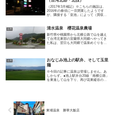
（台湾北部・北投）
（2017年3月補記）※こちらの施設は、
2016年の春頃に一旦閉業したようです
が、隣接する「皇池」によって（買収し
た？）、「皇池3館」として営業を再開し
ています。 とある日曜日の黄昏時、台
北の天母でコーヒーを飲んでいたら、近
清水温泉 櫻花温泉農場
台湾
くにある行義路（...
新竹県や桃園県から北横公路で山を越え
て台湾北東部の宜蘭県大同郷へやってき
た私は、翌日も大同郷で温泉めぐりをし
たかったため、同エリアで宿泊したいと
考えておりました。当地への訪問に際し
て前夜にホテルでパソコンを開いていろ
いろ探していたのですが、...
おなじみ池上の駅弁、そして玉里
台湾
麺
※今回の記事に温泉は登場しません。あ
しからず。●池上駅弁台20線「南横公路」
を東進して山を下り、再び花東縱谷の平
野へ戻ってきました。池上や関山など、
卑南渓の沖積平野は台湾随一のハイクオ
リティなお米を生産する穀倉地帯。川の
両岸に麗しい水田が広...
東埔温泉 勝華大飯店