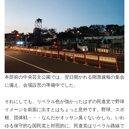
本部前の中央芸文公園では、翌日開かれる開票速報の集会
に備え、会場設営の準備中でした。
それにしても、リベラル色が強かったはずの民進党で野球
イメージを前面に出すとはちょっと意外です。野球、スポ
根、団体戦・・・なんだかオッサン臭くないかしら。いわ
ゆる保守的な国民党と対照的に、民進党はリベラル路線で