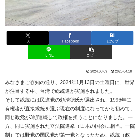
X
Facebook
はてブ
LINE
コピー
2024.03.09
2025.04.18
みなさまご存知の通り、2024年1月13日の土曜日に、世界
が注目する中、台湾で総統選が実施されました。
そして総統には民進党の頼清徳氏が選出され、1996年に
有権者が直接総統を選ぶ現在の制度になってから初めて、
同じ政党が3期連続して政権を担うことになりました。一
方、同日実施された立法院選挙（日本の国会に相当。一院
制）では野党の国民党が第一党となったため、総統（政