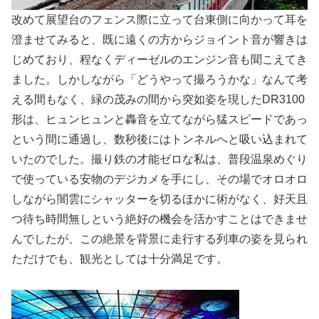
改めて展望台のフェンス際に立って台東側に向かって耳を
澄ませてみると、既に遠くの方からジョイント音が響きは
じめており、程なくディーゼルのエンジン音も聞こえてき
ました。しかしながら「どうやって撮ろうかな」なんて考
える間もなく、緑の茂みの間から突如姿を現したDR3100
形は、ヒュンヒュンと轟音を立てながら猛スピードであっ
という間に通過し、数秒後にはトンネルへと吸い込まれて
いたのでした。撮り鉄の才能ゼロな私は、普段温泉めぐり
で使っている安物のデジカメを手にし、その場でオロオロ
しながら闇雲にシャッターを切るほかに術がなく、好天且
つ待ち時間無しという絶好の機会を活かすことはできませ
んでしたが、この絶景を背景に走行する列車の姿を見られ
ただけでも、観光としては十分満足です。