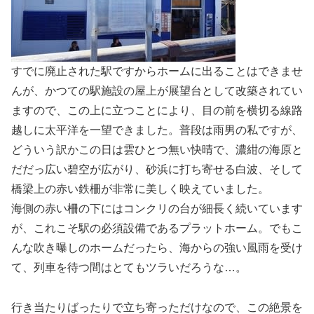
すでに廃止された駅ですからホームに出ることはできませ
んが、かつての駅施設の屋上が展望台として改築されてい
ますので、この上に立つことにより、目の前を横切る線路
越しに太平洋を一望できました。普段は雨男の私ですが、
どういう訳かこの日は雲ひとつ無い快晴で、濃紺の海原と
だだっ広い碧空が広がり、砂浜に打ち寄せる白波、そして
橋梁上の赤い鉄柵が非常に美しく映えていました。
海側の赤い柵の下にはコンクリの台が細長く続いています
が、これこそ駅の必須設備であるプラットホーム。でもこ
んな吹き曝しのホームだったら、海からの強い風雨を受け
て、列車を待つ間はとてもツラいだろうな…。
行き当たりばったりで立ち寄っただけなので、この絶景を