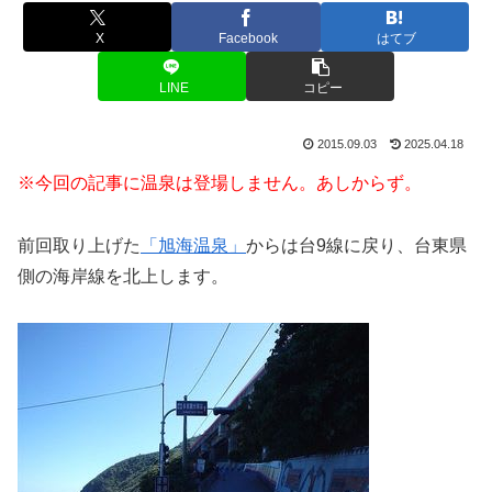
X
Facebook
はてブ
LINE
コピー
2015.09.03
2025.04.18
※今回の記事に温泉は登場しません。あしからず。
前回取り上げた
「旭海温泉」
からは台9線に戻り、台東県
側の海岸線を北上します。