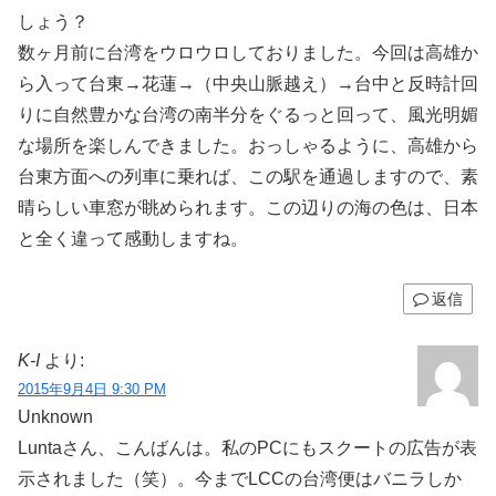
しょう？
数ヶ月前に台湾をウロウロしておりました。今回は高雄か
ら入って台東→花蓮→（中央山脈越え）→台中と反時計回
りに自然豊かな台湾の南半分をぐるっと回って、風光明媚
な場所を楽しんできました。おっしゃるように、高雄から
台東方面への列車に乗れば、この駅を通過しますので、素
晴らしい車窓が眺められます。この辺りの海の色は、日本
と全く違って感動しますね。
返信
K-I
より:
2015年9月4日 9:30 PM
Unknown
Luntaさん、こんばんは。私のPCにもスクートの広告が表
示されました（笑）。今までLCCの台湾便はバニラしか