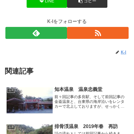
LINE
コピー
K-Iをフォローする
K-I
関連記事
知本温泉 温泉忠義堂
台湾
前々回記事の多良駅、そして前回記事の
金崙温泉と、台東県の海岸沿いをレンタ
カーで北上しておりますが、せっかくで
すので台東県随一の温泉地である知本温
泉にも立ち寄ることにしました。知本温
泉は大規模なホテルが立ち並ぶ外温泉エ
リアと、中小規模旅館が多...
排骨渓温泉 2019年春 再訪
台湾
話の流れとしては前回記事から続きま