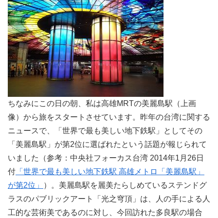
ちなみにこの日の朝、私は高雄MRTの美麗島駅（上画
像）から旅をスタートさせています。昨年の台湾に関する
ニュースで、「世界で最も美しい地下鉄駅」としてその
「美麗島駅」が第2位に選ばれたという話題が報じられて
いました（参考：中央社フォーカス台湾 2014年1月26日
付
「世界で最も美しい地下鉄駅 高雄メトロ「美麗島駅」
が第2位」
）。美麗島駅を麗美たらしめているステンドグ
ラスのパブリックアート「光之穹頂」は、人の手による人
工的な芸術美であるのに対し、今回訪れた多良駅の場合