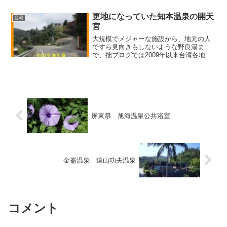
いして濁流が温泉街を集中的に襲ったた
め、川沿いの温泉旅館...
更地になっていた知本温泉の開天
台湾
宮
大規模でメジャーな施設から、地元の人
ですら見向きもしないような野良湯ま
で、拙ブログでは2009年以来台湾各地の
温泉を数多く取り上げてきましたが、170
以上に及ぶ台湾関係の記事の中でも、意
外と反響が大きかったのが、知本温泉の
「開天宮」という廟...
屏東県 旭海温泉公共浴室
金崙温泉 遠山功夫温泉
コメント