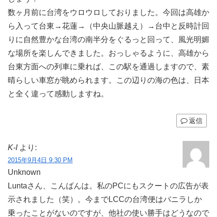
数ヶ月前に台湾をウロウロしておりました。今回は高雄か
ら入って台東→花蓮→（中央山脈越え）→台中と反時計回
りに自然豊かな台湾の南半分をぐるっと回って、風光明媚
な場所を楽しんできました。おっしゃるように、高雄から
台東方面への列車に乗れば、この駅を通過しますので、素
晴らしい車窓が眺められます。この辺りの海の色は、日本
と全く違って感動しますね。
返信
K-I
より:
2015年9月4日 9:30 PM
Unknown
Luntaさん、こんばんは。私のPCにもスクートの広告が表
示されました（笑）。今までLCCの台湾便はバニラしか
乗ったことがないのですが、他社の使い勝手はどうなので