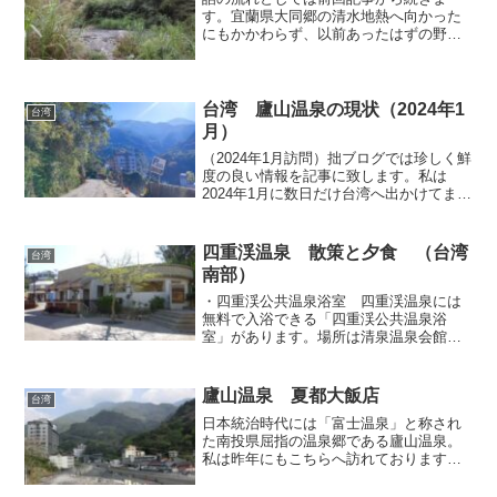
す。宜蘭県大同郷の清水地熱へ向かった
にもかかわらず、以前あったはずの野湯
に入浴できず落胆した私は、そこを去っ
て別の野湯へ移動することにしました。
その名は排骨渓温泉。排骨渓という小さ
な川の川岸に湧く小さな野湯...
台湾 廬山温泉の現状（2024年1
台湾
月）
（2024年1月訪問）拙ブログでは珍しく鮮
度の良い情報を記事に致します。私は
2024年1月に数日だけ台湾へ出かけてまい
りました。その主たる目的は4年に一度行
われる総統選の様子を見学することでし
たが、せっかく台湾へ来たのですから温
四重渓温泉 散策と夕食 （台湾
台湾
泉もいくつか...
南部）
・四重渓公共温泉浴室 四重渓温泉には
無料で入浴できる「四重渓公共温泉浴
室」があります。場所は清泉温泉会館の
手前すぐの路地を左へ入ったところ。男
女別で裸で入れるらしいので、期待して
訪れたのですが、運悪く、この時は改修
廬山温泉 夏都大飯店
台湾
工事中で、中に入ってみたも...
日本統治時代には「富士温泉」と称され
た南投県屈指の温泉郷である廬山温泉。
私は昨年にもこちらへ訪れております
が、その数カ月後（2012年6月）に当地は
豪雨に見まわれ、急峻な谷あい地形が災