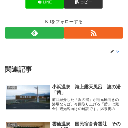
LINE
コピー
K-Iをフォローする
K-I
関連記事
小浜温泉 海上露天風呂 波の湯
長崎県
「茜」
前回紹介した「浜の湯」が地元民向きの
浴場ならば、今回取り上げる「茜」は完
全に観光客向けの施設です。温泉街の中
心に近い海岸縁、国道57号と251号が分岐
する「雲仙西登山口」交差点を海の方向
へ曲がり、すぐに突き当たる防波堤のと
雲仙温泉 国民宿舎青雲荘 その
長崎県
ころに設けられてい...