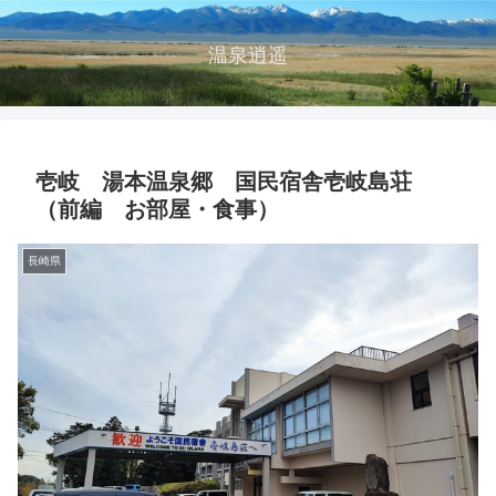
温泉逍遥
壱岐 湯本温泉郷 国民宿舎壱岐島荘
（前編 お部屋・食事）
長崎県