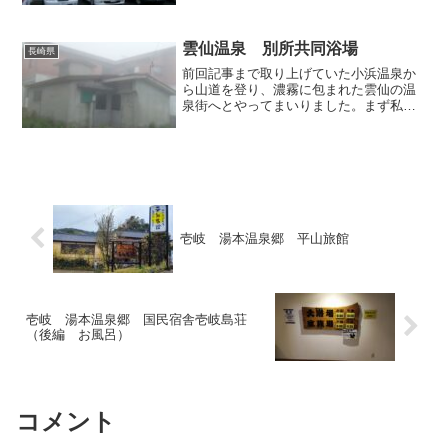
こちらから湯煙が立ち上る様は、この地
独特の景観です。緑の山を背景にして海
沿いに旅館群が櫛比する光景...
雲仙温泉 別所共同浴場
長崎県
前回記事まで取り上げていた小浜温泉か
ら山道を登り、濃霧に包まれた雲仙の温
泉街へとやってまいりました。まず私が
赴いたのは、観光客が訪れなさそうな別
所地区にある共同浴場です。周囲の民家
に隠れるようにひっそりと佇む、いかに
もマニア受けしそうなこの...
壱岐 湯本温泉郷 平山旅館
壱岐 湯本温泉郷 国民宿舎壱岐島荘
（後編 お風呂）
コメント