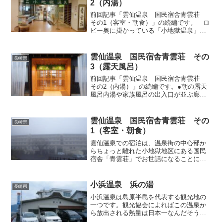
2（内湯）
前回記事「雲仙温泉 国民宿舎青雲荘
その1（客室・朝食）」の続編です。 ロ
ビー奥に掛かっている「小地獄温泉」と
染め抜かれた萌葱色の暖簾の先がお宿ご
自慢の温泉ゾーン。宿泊施設としての収
容人員が多いばかりでなく、日帰り入浴
雲仙温泉 国民宿舎青雲荘 その
長崎県
も受け入れているため、...
3（露天風呂）
前回記事「雲仙温泉 国民宿舎青雲荘
その2（内湯）」の続編です。●朝の露天
風呂内湯や家族風呂の出入口が並ぶ廊下
の突き当たりが露天風呂。前回記事で申
し上げましたように、露天風呂は別棟で
すが、本棟のすぐそばに隣接しており廊
雲仙温泉 国民宿舎青雲荘 その
長崎県
下で接続されていますか...
1（客室・朝食）
雲仙温泉での宿泊は、温泉街の中心部か
らちょっと離れた小地獄地区にある国民
宿舎「青雲荘」でお世話になることにし
ました。今回は平日且つ電話予約限定で
受け付けている朝食のみのプラン（たし
か6,300円前後）を利用しました。温泉街
小浜温泉 浜の湯
長崎県
の中心部には夜でも...
小浜温泉は島原半島を代表する観光地の
一つです。観光協会によればこの温泉か
ら放出される熱量は日本一なんだそう
で、橘湾に面して細長く続く街のあちら