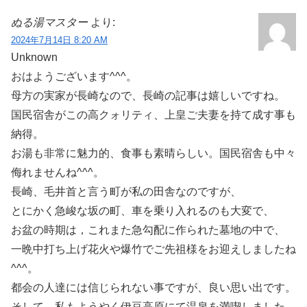
ぬる湯マスター
より:
2024年7月14日 8:20 AM
Unknown
おはようございます^^^。
母方の実家が長崎なので、長崎の記事は嬉しいですね。
国民宿舎がこの高クォリティ、上皇ご夫妻を持て成す事も
納得。
お湯も非常に魅力的、食事も素晴らしい。国民宿舎も中々
侮れませんね^^^。
長崎、毛井首と言う町が私の田舎なのですが、
とにかく急峻な坂の町、車を乗り入れるのも大変で、
お盆の時期は，これまた急勾配に作られた墓地の中で、
一晩中打ち上げ花火や爆竹でご先祖様をお迎えしましたね
^^^。
都会の人達には信じられない事ですが、良い思い出です。
そして、私もようやく伊豆高原にて温泉を満喫しました