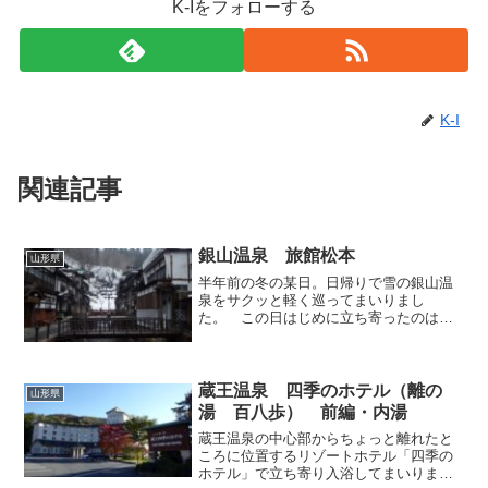
K-Iをフォローする
K-I
関連記事
銀山温泉 旅館松本
山形県
半年前の冬の某日。日帰りで雪の銀山温
泉をサクッと軽く巡ってまいりまし
た。 この日はじめに立ち寄ったのは
「旅館松本」です。風情あるノスタルジ
ックな旅館建築が多い銀山温泉にあっ
て、こちらのお宿はALC造と思しき目立
たぬ佇まいですが、表に「御入浴...
蔵王温泉 四季のホテル（離の
山形県
湯 百八歩） 前編・内湯
蔵王温泉の中心部からちょっと離れたと
ころに位置するリゾートホテル「四季の
ホテル」で立ち寄り入浴してまいりまし