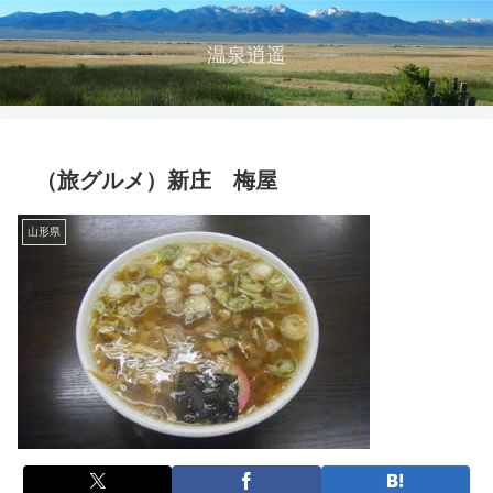
温泉逍遥
（旅グルメ）新庄 梅屋
山形県