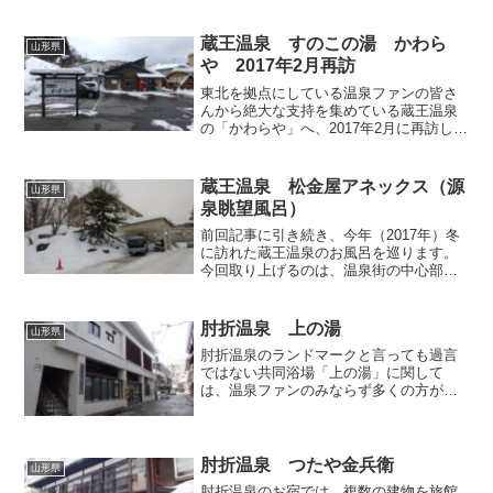
た。曲線を描くこの本棟には、立派な大
浴場があるのですが、残念ながら温泉が
引かれておらず真湯のみであるため…
蔵王温泉 すのこの湯 かわら
山形県
こちらで温泉に入りたけれ...
や 2017年2月再訪
東北を拠点にしている温泉ファンの皆さ
んから絶大な支持を集めている蔵王温泉
の「かわらや」へ、2017年2月に再訪しま
した。拙ブログでは「かわらや」が再建
された後の2012年に一度取り上げており
ます（以前に取り上げた際の記事（2012
蔵王温泉 松金屋アネックス（源
山形県
年2月24...
泉眺望風呂）
前回記事に引き続き、今年（2017年）冬
に訪れた蔵王温泉のお風呂を巡ります。
今回取り上げるのは、温泉街の中心部か
ら県道14号線に入って緩やかな坂をちょ
っと下ったところにあるホテル「松金屋
アネックス」です。日帰り入浴で伺いま
肘折温泉 上の湯
山形県
した。蔵王温泉の多...
肘折温泉のランドマークと言っても過言
ではない共同浴場「上の湯」に関して
は、温泉ファンのみならず多くの方がネ
ット上で様々な形で紹介なさっています
から、ボキャブラリの貧相な私が今更駄
文を垂れ流してあーだこーだ申し上げた
ところで何の価値もありませ...
肘折温泉 つたや金兵衛
山形県
肘折温泉のお宿では、複数の建物を旅館