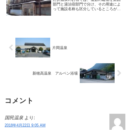
部門と湯治宿部門で分け、その用途によ
って施設名称も区分しているところがあ
りますが、「つたや」さんもそうした宿
の一つであり、旅館である「肘折つたや
ホテル」と湯治宿の「つたや金兵衛」と
いう2つの顔を使い分けて...
片岡温泉
新穂高温泉 アルペン浴場
コメント
国民温泉
より:
2018年4月22日 9:05 AM