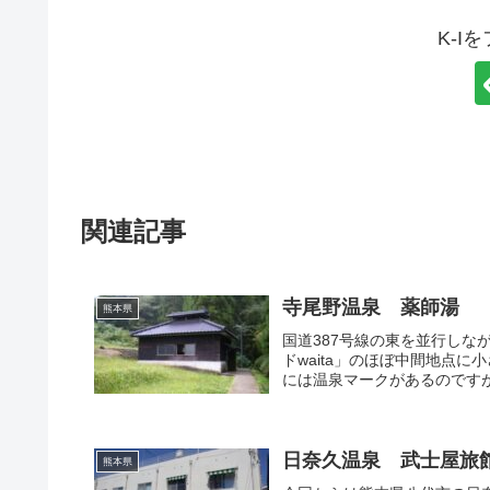
K-I
関連記事
寺尾野温泉 薬師湯
熊本県
国道387号線の東を並行し
ドwaita」のほぼ中間地点
には温泉マークがあるのですが
日奈久温泉 武士屋旅
熊本県