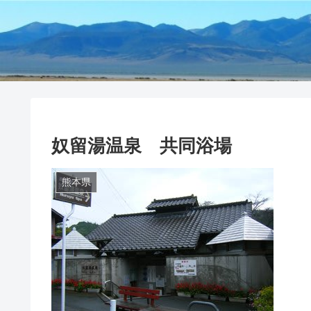
奴留湯温泉 共同浴場
熊本県