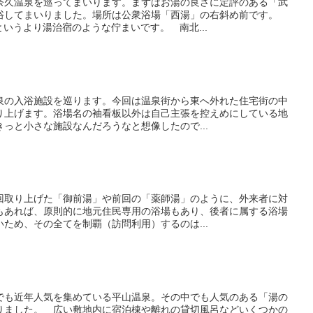
奈久温泉を巡ってまいります。まずはお湯の良さに定評のある「武
浴してまいりました。場所は公衆浴場「西湯」の右斜め前です。
というより湯治宿のような佇まいです。 南北...
泉の入浴施設を巡ります。今回は温泉街から東へ外れた住宅街の中
り上げます。浴場名の袖看板以外は自己主張を控えめにしている地
っと小さな施設なんだろうなと想像したので...
回取り上げた「御前湯」や前回の「薬師湯」のように、外来者に対
もあれば、原則的に地元住民専用の浴場もあり、後者に属する浴場
ため、その全てを制覇（訪問利用）するのは...
でも近年人気を集めている平山温泉。その中でも人気のある「湯の
りました。 広い敷地内に宿泊棟や離れの貸切風呂などいくつかの