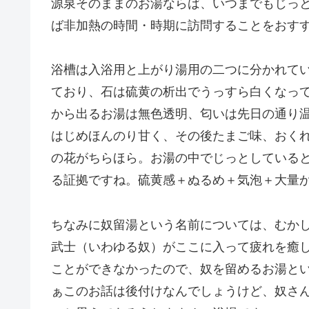
源泉そのままのお湯ならば、いつまでもじっ
ば非加熱の時間・時期に訪問することをおす
浴槽は入浴用と上がり湯用の二つに分かれて
ており、石は硫黄の析出でうっすら白くなっ
から出るお湯は無色透明、匂いは先日の通り
はじめほんのり甘く、その後たまご味、おく
の花がちらほら。お湯の中でじっとしている
る証拠ですね。硫黄感＋ぬるめ＋気泡＋大量
ちなみに奴留湯という名前については、むか
武士（いわゆる奴）がここに入って疲れを癒
ことができなかったので、奴を留めるお湯と
ぁこのお話は後付けなんでしょうけど、奴さ