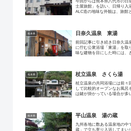
今回からは熊本県八代市の日
士屋旅館」を訪い、日帰り入
ALC造の地味な外観は、旅館
日奈久温泉 東湯
熊本県
前回記事に引き続き日奈久温
に佇む公衆浴場「東湯」を取
味な建物を目にした時には、き
杖立温泉 さくら湯
熊本県
杖立温泉の共同浴場には前々
して比較的オープンなお風呂
は鍵が掛かっている場合が多い
平山温泉 湯の蔵
熊本県
九州各地に数ある温泉地の中
蔵」で立ち寄り入浴してまい