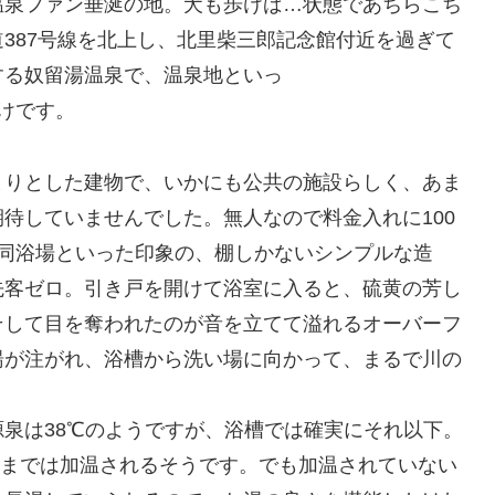
温泉ファン垂涎の地。犬も歩けば…状態であちらこち
387号線を北上し、北里柴三郎記念館付近を過ぎて
する奴留湯温泉で、温泉地といっ
けです。
まりとした建物で、いかにも公共の施設らしく、あま
待していませんでした。無人なので料金入れに100
共同浴場といった印象の、棚しかないシンプルな造
先客ゼロ。引き戸を開けて浴室に入ると、硫黄の芳し
そして目を奪われたのが音を立てて溢れるオーバーフ
湯が注がれ、浴槽から洗い場に向かって、まるで川の
泉は38℃のようですが、浴槽では確実にそれ以下。
時半までは加温されるそうです。でも加温されていない