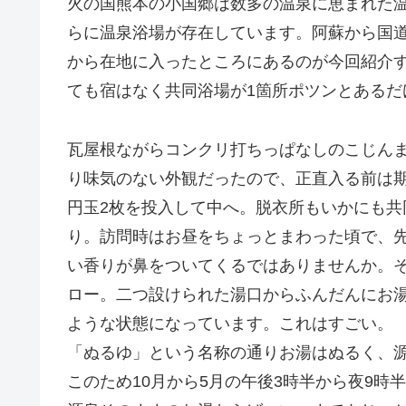
火の国熊本の小国郷は数多の温泉に恵まれた
らに温泉浴場が存在しています。阿蘇から国道
から在地に入ったところにあるのが今回紹介
ても宿はなく共同浴場が1箇所ポツンとあるだ
瓦屋根ながらコンクリ打ちっぱなしのこじん
り味気のない外観だったので、正直入る前は期
円玉2枚を投入して中へ。脱衣所もいかにも
り。訪問時はお昼をちょっとまわった頃で、
い香りが鼻をついてくるではありませんか。
ロー。二つ設けられた湯口からふんだんにお
ような状態になっています。これはすごい。
「ぬるゆ」という名称の通りお湯はぬるく、源
このため10月から5月の午後3時半から夜9