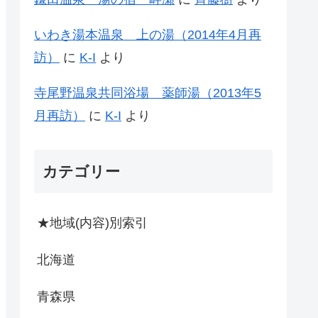
いわき湯本温泉 上の湯（2014年4月再
訪）
に
K-I
より
寺尾野温泉共同浴場 薬師湯（2013年5
月再訪）
に
K-I
より
カテゴリー
★地域(内容)別索引
北海道
青森県