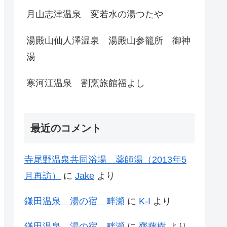
月山志津温泉 変若水の湯つたや
湯殿山仙人澤温泉 湯殿山参籠所 御神
湯
寒河江温泉 割烹旅館福よし
最近のコメント
寺尾野温泉共同浴場 薬師湯（2013年5
月再訪）
に
Jake
より
鎌田温泉 湯の宿 畔瀬
に
K-I
より
鎌田温泉 湯の宿 畔瀬
に
齊藤樹
より