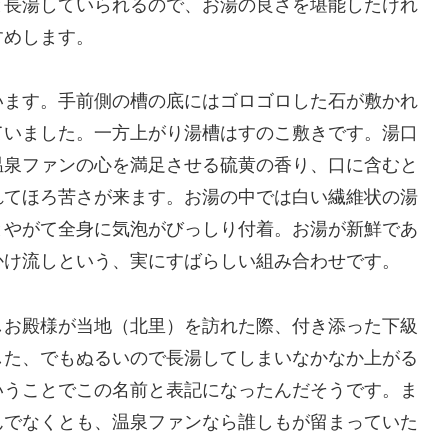
と長湯していられるので、お湯の良さを堪能したけれ
すめします。
います。手前側の槽の底にはゴロゴロした石が敷かれ
ていました。一方上がり湯槽はすのこ敷きです。湯口
温泉ファンの心を満足させる硫黄の香り、口に含むと
れてほろ苦さが来ます。お湯の中では白い繊維状の湯
とやがて全身に気泡がびっしり付着。お湯が新鮮であ
かけ流しという、実にすばらしい組み合わせです。
しお殿様が当地（北里）を訪れた際、付き添った下級
した、でもぬるいので長湯してしまいなかなか上がる
いうことでこの名前と表記になったんだそうです。ま
んでなくとも、温泉ファンなら誰しもが留まっていた