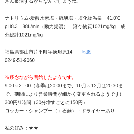
さん長湯するからなんでしょうね。
ナトリウム-炭酸水素塩・硫酸塩・塩化物温泉 41.0℃
pH8.3 88L/min（動力揚湯） 溶存物質1021mg/kg 成
分総計1021mg/kg
福島県郡山市片平町字庚坦原14
地図
0249-51-9060
※残念ながら閉館したようです。
9:00～21:00（冬季は20:00まで、10月～12月は20:30ま
で、期間により営業時間が細かく変更されるようです)
300円/1時間（30分増すごとに150円）
ロッカー・シャンプー（＋石鹸）・ドライヤーあり
私の好み：★★