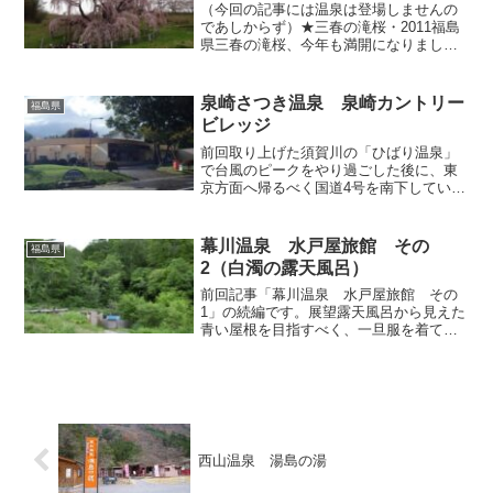
（今回の記事には温泉は登場しませんの
であしからず）★三春の滝桜・2011福島
県三春の滝桜、今年も満開になりました
よ。絢爛に咲き誇っています。 昨日
（22日）は曇り空でしたが、日中は雨が
降ることもなく、すごしやすい気温で、
泉崎さつき温泉 泉崎カントリー
福島県
のんびりお花見できま...
ビレッジ
前回取り上げた須賀川の「ひばり温泉」
で台風のピークをやり過ごした後に、東
京方面へ帰るべく国道4号を南下していた
ら、矢吹を過ぎ泉崎村に入ったあたりで
空模様が一気に回復し、雲間から青空も
覗きはじめたので、その機に乗じてもう
幕川温泉 水戸屋旅館 その
福島県
一軒温泉へ立ち寄ること...
2（白濁の露天風呂）
前回記事「幕川温泉 水戸屋旅館 その
1」の続編です。展望露天風呂から見えた
青い屋根を目指すべく、一旦服を着てか
ら玄関を出、宿の建物をグルっと周って
裏手の駐車場を通り抜けて、敷地の奥へ
と向かいました。 源泉施設の脇を通り
抜けて…極めて質素な掘...
西山温泉 湯島の湯