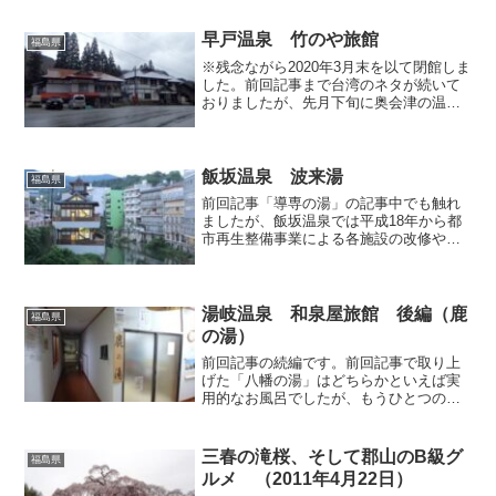
早戸温泉 竹のや旅館
福島県
※残念ながら2020年3月末を以て閉館しま
した。前回記事まで台湾のネタが続いて
おりましたが、先月下旬に奥会津の温泉
を中途半端に取り上げてしまいましたの
で、ここで再び会津へ舞台を戻すことに
します。 奥会津に点在する温泉の中で
も評価が高い早戸温...
飯坂温泉 波来湯
福島県
前回記事「導専の湯」の記事中でも触れ
ましたが、飯坂温泉では平成18年から都
市再生整備事業による各施設の改修や新
規開業が行われており、こうした事業の
一環として平成23年1月に完全リニューア
ルしたのが飯坂の外湯のひとつである
「波来湯」であります...
湯岐温泉 和泉屋旅館 後編（鹿
福島県
の湯）
前回記事の続編です。前回記事で取り上
げた「八幡の湯」はどちらかといえば実
用的なお風呂でしたが、もうひとつのお
風呂である「鹿の湯」こそ、和泉屋旅館
のシンボル的な存在であり、且つ湯岐温
泉の発祥にまつわる歴史ある湯でもあり
三春の滝桜、そして郡山のB級グ
福島県
ます。安土桃山時代に鹿が...
ルメ （2011年4月22日）