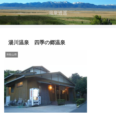
温泉逍遥
湯川温泉 四季の郷温泉
和歌山県