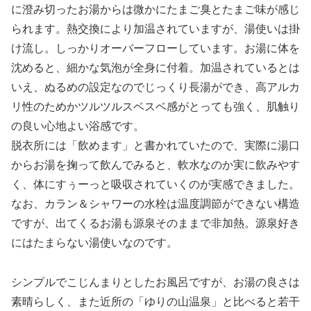
に澄み切ったお湯からは微かにたまご臭とたまご味が感じ
られます。熱交換により加温されていますが、湯使いは掛
け流し。しっかりオーバーフローしています。お湯に体を
沈めると、細かな気泡が全身に付着。加温されているとは
いえ、ぬるめの設定なのでじっくり長湯ができ、高アルカ
リ性のためかツルツルスベスベ感がとっても強く、肌触り
の良い心地よい浴感です。
脱衣所には「飲めます」と書かれていたので、実際に湯口
からお湯を掬って飲んでみると、軟水なのか実に飲みやす
く、体にすぅーっと吸収されていくのが実感できました。
なお、カラン＆シャワーの水栓は温度調節ができない構造
ですが、出てくるお湯も源泉そのままで非加熱。源泉好き
にはたまらない湯使いなのです。
シンプルでこじんまりとしたお風呂ですが、お湯の良さは
素晴らしく、また近所の「ゆりの山温泉」と比べると若干