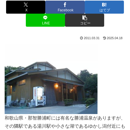
X
Facebook
はてブ
LINE
コピー
2011.03.31
2025.04.18
和歌山県・那智勝浦町には有名な勝浦温泉がありますが、
その隣駅である湯川駅や小さな湖であるゆかし潟付近にも