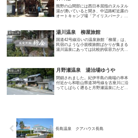
熊野の山間部には西日本屈指のヌルヌル
湯が湧いていると聞き、中辺路町近露の
オートキャンプ場「アイリスパーク」へ
とやってまいりました。 敷地内はどこ
となくB級感を漂わせており、表現のしが
たい独特な雰囲気ゆえ、訪問には及び腰
湯川温泉 柳屋旅館
和歌山県
になりかけたのですが、...
国道42号線沿いの温泉旅館「柳屋」は、
民宿のような小規模旅館ばかりが集まる
湯川温泉にあっては比較的収容力が大き
な施設であり、且つ他の旅館群とはちょ
っと離れているのですが、宿泊はもちろ
んのこと、夕方になると地元の人が次々
に集まってきて、毎日の...
月野瀬温泉 湯治場ゆうや
和歌山県
閉鎖されました。紀伊半島の南端の串本
付近から和歌山県道38号線を古座川に沿
ってしばらく遡ると月野瀬温泉にたどり
着きます。温泉地と入っても実質的には
宿泊のできる入浴施設「ぼたん荘」があ
るだけですが、その手前にひっそりと小
さなお風呂が佇んでいま...
長島温泉 クアハウス長島