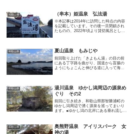
（串本）姫温泉 弘法湯
和歌山県
※本記事は2014年に訪問した時点の内容
を記載しています。その後一旦閉鎖され
たものの、2022年頃より貸切風呂として
営業を再開しています。 ひっそりとし
た佇まいとほのぼのとした雰囲気が南紀
を旅する人々を魅了している、串本町の
姫温泉「弘法湯」...
夏山温泉 もみじや
和歌山県
前回取り上げた「きよもん湯」の目の前
にある丁字路を曲がり、国道から盲腸の
ようにちょこんと伸びる道に入って海岸
へ向かって下ってゆくと、1キロほどで風
光明媚な夏山（なっさ）海岸に行き当た
り、この海岸で道は行き止まりになりま
す。この僅か1キロ強の...
湯川温泉 ゆかし潟周辺の源泉め
和歌山県
ぐり その2
前回に引き続き、和歌山県那智勝浦町の
ゆかし潟周辺で湧く源泉を巡ってまいり
ます。●ゆかし潟の北岸にある垂れ流しの
お湯ゆかし潟北岸の道路沿いには、コン
クリブロックが積まれた小屋の残骸が、
湖岸の空き地でポツンと佇んでいます。
奥熊野温泉 アイリスパーク 女
和歌山県
ゴミ収集場のような感じ...
神の湯