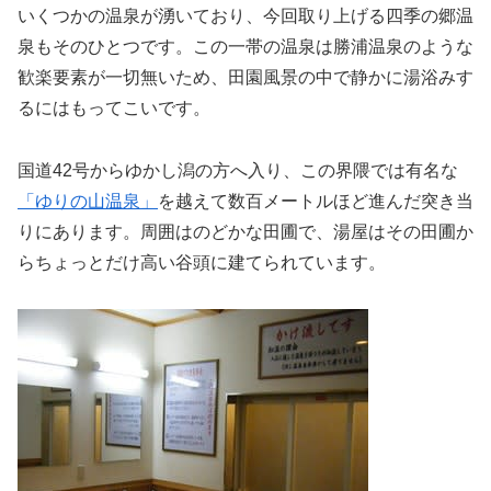
いくつかの温泉が湧いており、今回取り上げる四季の郷温
泉もそのひとつです。この一帯の温泉は勝浦温泉のような
歓楽要素が一切無いため、田園風景の中で静かに湯浴みす
るにはもってこいです。
国道42号からゆかし潟の方へ入り、この界隈では有名な
「ゆりの山温泉」
を越えて数百メートルほど進んだ突き当
りにあります。周囲はのどかな田圃で、湯屋はその田圃か
らちょっとだけ高い谷頭に建てられています。