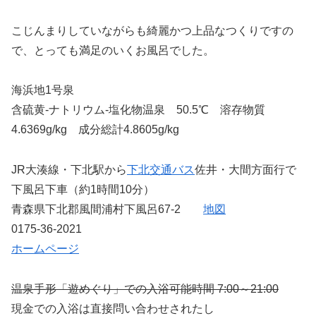
こじんまりしていながらも綺麗かつ上品なつくりですの
で、とっても満足のいくお風呂でした。
海浜地1号泉
含硫黄-ナトリウム-塩化物温泉 50.5℃ 溶存物質
4.6369g/kg 成分総計4.8605g/kg
JR大湊線・下北駅から
下北交通バス
佐井・大間方面行で
下風呂下車（約1時間10分）
青森県下北郡風間浦村下風呂67-2
地図
0175-36-2021
ホームページ
温泉手形「遊めぐり」での入浴可能時間 7:00～21:00
現金での入浴は直接問い合わせされたし