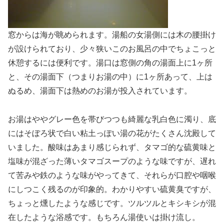
窓からは海が眺められます。湯船の女湯側には木の腰掛け
が設けられており、少々狭いこのお風呂の中でちょこっと
休憩するには便利です。湯口は窓側の角の湯面上に1ヶ所
と、その湯面下（つまりお湯の中）に1ヶ所あって、上は
ぬるめ、湯面下は熱めのお湯が投入されています。
お湯はややグレー色を帯びつつも綺麗な乳白色に濁り、底
にはそぼろ状で白い粘土っぽい湯の花がたくさん沈殿して
いました。酸味はあまり感じられず、タマゴ的な硫黄味と
塩味が混ざった薄いタマゴスープのような味ですが、遅れ
て苦みや鉄のような味がやってきて、それらが口腔や咽喉
にしつこく残るのが印象的。わかりやすい硫黄臭ですが、
ちょっと燻したような感じです。ツルツルとキシキシが混
在したような浴感です。もちろん湯使いは掛け流し。