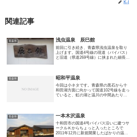
K-I
関連記事
浅虫温泉 辰巳館
青森県
前回に引き続き、青森県浅虫温泉を取り
上げます。国道4号線の現道（バイパス）
と旧道（県道269号線）に挟まれた細長い
一角には、海岸を臨むようにいくつかの
旅館が建ち並んでいますが、その中の一
軒である老舗旅館「辰巳館」に立ち寄っ
て、「麻蒸湯札」で...
昭和平温泉
青森県
今回は小ネタです。青森県の黒石から十
和田湖方面に向かって国道102号線を走っ
ていると、虹の湖と温川の中間あたりで
「昭和平温泉団地」と記された大きな看
板が目に入ってきます。以前からどんな
温泉があるのか気になっていたのです
が、調べてみても浴場ら...
一本木沢温泉
青森県
十和田市の国道4号バイパス沿いに建つサ
ークルＫからちょっと入ったところで
2011年12月に新規開業したばかりの温泉