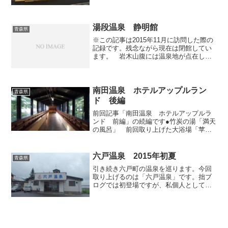
公衆浴場「一本木沢温泉」へ行ってきま
した。昨年末に新規オープンの報を聞
き、その後早々に温泉ファンの方によっ
てレポートされている...
湯段温泉 静明館
青森県
※この記事は2015年11月に訪問した際の
記録です。残念ながら現在は閉館してい
ます。 岩木山腹には温泉地が点在して
おり、佇まいや泉質は場所によって様々
です。白濁の硫黄泉と甘いトウモロコシ
で有名な嶽温泉は、週末になると観光客
で賑わいますが、そ...
南田温泉 ホテルアップルラン
青森県
ド 後編
前回記事「南田温泉 ホテルアップルラ
ンド 前編」の続編です●竹炭の湯「満天
の風呂」 前回取り上げた大浴場「苹果
の湯」の前、そして日帰り入浴専用玄関
を通り過ぎ、足湯を左に見ながら渡り廊
下を歩いて、次の目的地である「満天の
六戸温泉 2015年初夏
青森県
風呂」へと向かいます。...
引き続き六戸町の温泉を巡ります。今回
取り上げるのは「六戸温泉」です。拙ブ
ログでは初登場ですが、私個人としては5
～6年ぶりの再訪です。私が訪れたのは
2015年の初夏の某日。たまたま青森県へ
向かう前夜に、拙ブログでリンクを張ら
せていただいている...