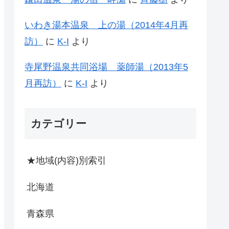
いわき湯本温泉 上の湯（2014年4月再
訪）
に
K-I
より
寺尾野温泉共同浴場 薬師湯（2013年5
月再訪）
に
K-I
より
カテゴリー
★地域(内容)別索引
北海道
青森県