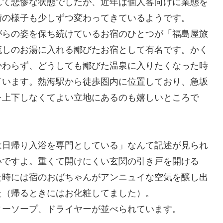
れて悲惨な状態でしたが、近年は個人客向けに業態を
街の様子も少しずつ変わってきているようです。
がらの姿を保ち続けているお宿のひとつが「福島屋旅
流しのお湯に入れる鄙びたお宿として有名です。かく
かわらず、どうしても鄙びた温泉に入りたくなった時
ています。熱海駅から徒歩圏内に位置しており、急坂
を上下しなくてよい立地にあるのも嬉しいところで
は日帰り入浴を専門としている」なんて記述が見られ
いですよ。重くて開けにくい玄関の引き戸を開ける
た時には宿のおばちゃんがアンニュイな空気を醸し出
た（帰るときにはお化粧してました）。
ィーソープ、ドライヤーが並べられています。