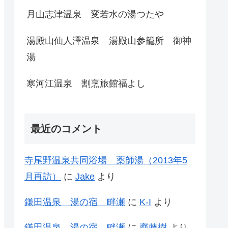
月山志津温泉 変若水の湯つたや
湯殿山仙人澤温泉 湯殿山参籠所 御神
湯
寒河江温泉 割烹旅館福よし
最近のコメント
寺尾野温泉共同浴場 薬師湯（2013年5
月再訪）
に
Jake
より
鎌田温泉 湯の宿 畔瀬
に
K-I
より
鎌田温泉 湯の宿 畔瀬
に
齊藤樹
より