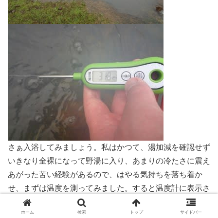
さぁ入浴してみましょう。私はかつて、湯加減を確認せず
いきなり全裸になって野湯に入り、あまりの冷たさに震え
あがった苦い経験があるので、はやる気持ちを落ち着か
せ、まずは温度を測ってみました。すると温度計に表示さ
れた数値は31.8。外気温は11℃ですから、この温度じゃぬ
ホーム
検索
トップ
サイドバー
るすぎるよぉ…。いや、温度としては全然入れるのです