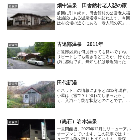
てレポートされている...
畑中温泉 田舎館村老人憩の家
青森県
前回に引き続き、田舎館村の公営老人福
祉施設にある温泉浴場を訪ねます。今回
は村役場の近くにある「老人憩の家」で
す。ストレートなネーミングの施設であ
り、且つ役場からも近いことから、きっ
と現地まで行けば容易に発見できるだろ
うと高をくくっていたので...
古遠部温泉 2011年
青森県
古遠部温泉は何度行っても良いですね。
リピートしても飽きるどころか、行くた
びに感動です。無知な私は最近知ったの
ですが、この温泉って昭和50年に黒鉱鉱
床を見つけるためボーリングした際に発
見されたらしく、ということはまだ36歳
なんですね。建物がボ...
田代新湯
青森県
※ネット上の情報によると2012年現在、
小屋は（雪で？）潰れてしまったらし
く、入浴不可能な状態とのことです。青
森市・八甲田山中にある田代元湯は青森
県でもかなり有名な野湯（旧旅館跡）
で、この温泉に関してはインターネット
上に多くの情報が提供され...
（黒石）岩木温泉
青森県
一旦閉館後、2023年12月にリニューアル
オープンしています。この記事ではリニ
ューアル前を取り上げています。青森県