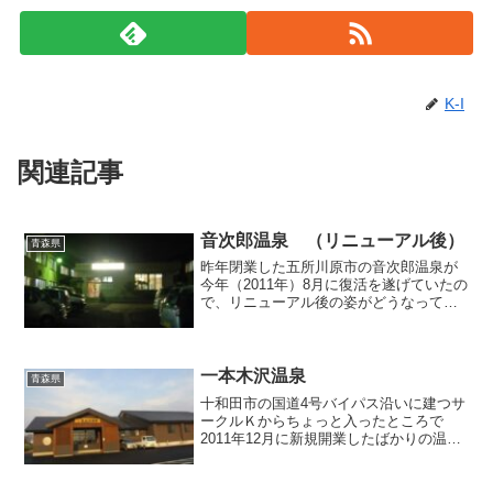
K-I
関連記事
音次郎温泉 （リニューアル後）
青森県
昨年閉業した五所川原市の音次郎温泉が
今年（2011年）8月に復活を遂げていたの
で、リニューアル後の姿がどうなってい
るのか、実際に行ってみることにしまし
た。まずはリニューアル前の旧施設の画
像を簡単にご紹介。●旧施設（現在は取り
壊されています）...
一本木沢温泉
青森県
十和田市の国道4号バイパス沿いに建つサ
ークルＫからちょっと入ったところで
2011年12月に新規開業したばかりの温泉
公衆浴場「一本木沢温泉」へ行ってきま
した。昨年末に新規オープンの報を聞
き、その後早々に温泉ファンの方によっ