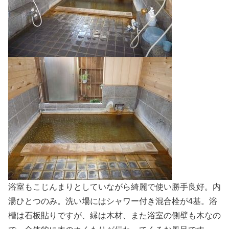
浴室もこじんまりとしていながら綺麗で使い勝手良好。内
湯ひとつのみ。洗い場にはシャワー付き混合栓が4基。浴
槽は石板貼りですが、縁は木材、また浴室の側壁も木なの