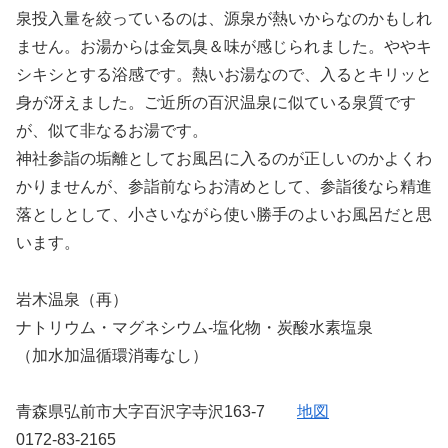
泉投入量を絞っているのは、源泉が熱いからなのかもしれ
ません。お湯からは金気臭＆味が感じられました。ややキ
シキシとする浴感です。熱いお湯なので、入るとキリッと
身が冴えました。ご近所の百沢温泉に似ている泉質です
が、似て非なるお湯です。
神社参詣の垢離としてお風呂に入るのが正しいのかよくわ
かりませんが、参詣前ならお清めとして、参詣後なら精進
落としとして、小さいながら使い勝手のよいお風呂だと思
います。
岩木温泉（再）
ナトリウム・マグネシウム-塩化物・炭酸水素塩泉
（加水加温循環消毒なし）
青森県弘前市大字百沢字寺沢163-7
地図
0172-83-2165