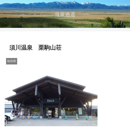
温泉逍遥
須川温泉 栗駒山荘
秋田県