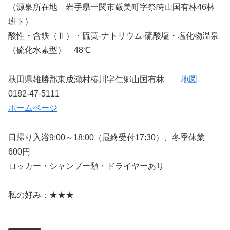
（源泉所在地 岩手県一関市厳美町字祭畤山国有林46林
班ト）
酸性・含鉄（Ⅱ）・硫黄-ナトリウム-硫酸塩・塩化物温泉
（硫化水素型） 48℃
秋田県雄勝郡東成瀬村椿川字仁郷山国有林
地図
0182-47-5111
ホームページ
日帰り入浴9:00～18:00（最終受付17:30）、冬季休業
600円
ロッカー・シャンプー類・ドライヤーあり
私の好み：★★★