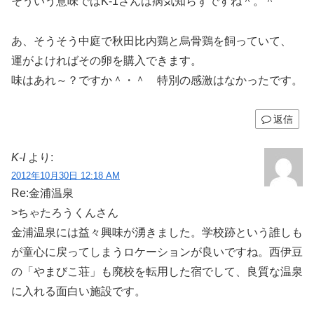
そういう意味ではK-1さんは病気知らずですね＾。＾
あ、そうそう中庭で秋田比内鶏と烏骨鶏を飼っていて、
運がよければその卵を購入できます。
味はあれ～？ですか＾・＾ 特別の感激はなかったです。
返信
K-I
より:
2012年10月30日 12:18 AM
Re:金浦温泉
>ちゃたろうくんさん
金浦温泉には益々興味が湧きました。学校跡という誰しも
が童心に戻ってしまうロケーションが良いですね。西伊豆
の「やまびこ荘」も廃校を転用した宿でして、良質な温泉
に入れる面白い施設です。