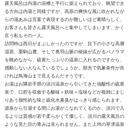
露天風呂は内湯の浴槽と平行に据えられており、眺望でき
る方向は内湯と同様ですが、高原の爽快な風に吹かれなが
らの湯あみは言葉で表現するのが難しいほど素晴らしく、
お客さんも皆さん露天風呂へと集中してしまいます。かく
言う私もその一人。
訪問時は西日がまぶしかったのですが、目下の小さな高層
湿原、栗駒山麓、そして奥羽山脈の稜線が広がるパノラマ
を眺めながら、硫黄たっぷりの温泉に入れるのですから、
感動しない人なんているでしょうか。順光で気象条件が良
ければ鳥海山まで見えるんだそうです。
お湯はお隣岩手県の須川温泉から引いてきた強酸性の硫黄
泉で、口腔を収斂する酸味＋鉄味＋塩味などが複雑にまじ
りあう個性的な味と硫化水素臭がはっきり感じられます。
源泉から引湯する間にお湯がこなれてくるのか、須川で入
るよりは質感が若干柔らかくて優しく、須川の露天風呂の
ような見た目の青みは見られません。また上州の草津温泉