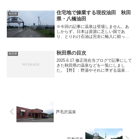
アパートには入居者用の共同浴場が併設
されているので、そのお風呂で一浴した
かったのです。 玄関入っ...
住宅地で操業する現役油田 秋田
秋田県
県・八橋油田
※今回の記事に温泉は登場しません。あ
しからず。日本は資源に乏しい国であ
り、とりわけ石油は完全に輸入に頼って
いて、国内に油田なんか無いと思ってい
る方がほとんどでしょう。でも、温泉巡
りを趣味としている方でしたら、北陸か
秋田県の目次
秋田県
ら北海道にかけての日本海側...
2025.6.17.修正現在当ブログで記事にして
きた秋田県の温泉などを一覧にしまし
た。【野】：野湯やそれに準ずる温泉
【路線名・駅名】：駅から徒歩圏内の温
泉とその路線名・駅名一部には温泉と関
係のない記事もあります。【食】：飲食
店の記事【登・旅...
芦毛沢温泉