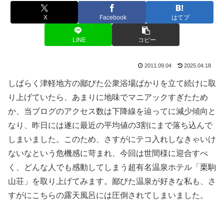
X
Facebook
はてブ
LINE
コピー
2011.09.04
2025.04.18
しばらく津軽地方の鄙びた公衆浴場ばかりを立て続けに取
り上げていたら、あまりに地味でマニアックすぎたため
か、当ブログのアクセス数は下降線を辿ってに減少傾向と
なり、昨日には遂に最近の平均値の3割にまで落ち込んで
しまいました。このため、さすがにテコ入れしなきゃいけ
ないなという危機感に苛まれ、今回は世間様に迎合すべ
く、どんな人でも感動してしまう超有名温泉ホテル「栗駒
山荘」を取り上げてみます。鄙びた温泉が好きな私も、さ
すがにこちらの露天風呂には圧倒されてしまいました。