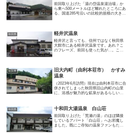
前回取り上げた「湯の岱温泉湯治場」か
ら東へ500メートルほど離れたところにあ
る、国道285号沿いの比較的規模の大きな
温泉入浴施設です。周囲には何もない山
林を切り拓いて開発されたような施設
で、広い敷地内には比較的新しい平屋の
本棟が建てられ、建...
軽井沢温泉
秋田県
軽井沢と言っても、信州ではなく秋田県
大館市にある軽井沢温泉です。あれ？こ
のフレーズ、前回も使った気が…。この
辺りは長野県東信を連想させる地名が散
見されて面白いですね。大滝温泉の川向
うに位置しており、訪問時は近所のご老
人で大混雑していました。...
旧大内町（由利本荘市） かすみ
秋田県
温泉
（2023年6月訪問）現在は由利本荘市に合
併されてしまった秋田県旧山内町の山里
に、浴感が魅力的な鉱泉があるらしいの
で、鉄道の旅の途中、レンタカーを借り
て行ってみることにしました。由利本荘
の市街地から芋川に沿って国道105号を東
十和田大湯温泉 白山荘
秋田県
へ進み、早坂ト...
前回取り上げた「荒瀬の湯」のほぼ隣接
しているアパート「白山荘」へお邪魔し
ました。既にご存知の温泉ファンもたく
さんいらっしゃるかと存じますが、この