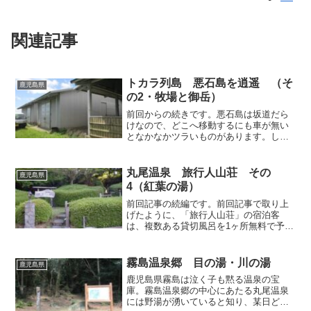
関連記事
トカラ列島 悪石島を逍遥 （そ
鹿児島県
の2・牧場と御岳）
前回からの続きです。悪石島は坂道だら
けなので、どこへ移動するにも車が無い
となかなかツラいものがあります。しか
も私が訪れた日は南国のするどい日差し
が照りつける猛暑の季節ですから、昼間
迂闊に外へ出ると熱中症にやられてしま
丸尾温泉 旅行人山荘 その
鹿児島県
うことは必至。でも島を巡...
4（紅葉の湯）
前回記事の続編です。前回記事で取り上
げたように、「旅行人山荘」の宿泊客
は、複数ある貸切風呂を1ヶ所無料で予約
利用することができますが、時間枠に空
きがあれば、当日でも無料で追加利用す
ることができます。私が宿泊した翌朝に
霧島温泉郷 目の湯・川の湯
鹿児島県
は貸切風呂「もみじの湯」...
鹿児島県霧島は泣く子も黙る温泉の宝
庫。霧島温泉郷の中心にあたる丸尾温泉
には野湯が湧いていると知り、某日どん