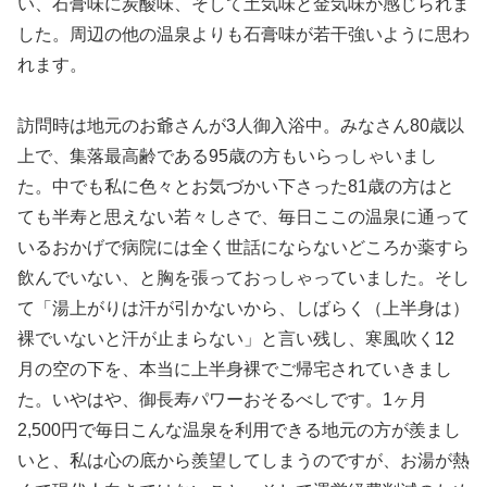
い、石膏味に炭酸味、そして土気味と金気味が感じられま
した。周辺の他の温泉よりも石膏味が若干強いように思わ
れます。
訪問時は地元のお爺さんが3人御入浴中。みなさん80歳以
上で、集落最高齢である95歳の方もいらっしゃいまし
た。中でも私に色々とお気づかい下さった81歳の方はと
ても半寿と思えない若々しさで、毎日ここの温泉に通って
いるおかげで病院には全く世話にならないどころか薬すら
飲んでいない、と胸を張っておっしゃっていました。そし
て「湯上がりは汗が引かないから、しばらく（上半身は）
裸でいないと汗が止まらない」と言い残し、寒風吹く12
月の空の下を、本当に上半身裸でご帰宅されていきまし
た。いやはや、御長寿パワーおそるべしです。1ヶ月
2,500円で毎日こんな温泉を利用できる地元の方が羨まし
いと、私は心の底から羨望してしまうのですが、お湯が熱