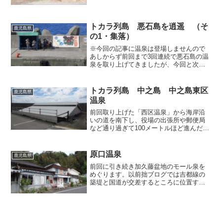
なところか行ってみることにしました。
霧島温泉市場など観光施設が集まる丸尾
温泉の中心部からＳ字の坂が続く県道1号
線を登ってゆくと、やがて...
トカラ列島 悪石島を逍遥 （そ
鹿児島県
の1・集落）
※今回の記事に温泉は登場しませんので
あしからず前回まで3回連続で悪石島の温
泉を取り上げてきましたが、今回と次回
は温泉以外の、何気ない島の長閑な風景
を紹介してゆく所存です。 フェリー
「としま」で悪石島へ到着。桟橋のコン
トカラ列島 中之島 中之島東区
鹿児島県
クリには、悪石島を象徴す...
温泉
前回取り上げた「西区温泉」から海岸沿
いの道を南下し、役場の出張所や郵便局
など通り過ぎて100メートルほど進んだと
ころに、中之島の共同浴場のひとつであ
る「東区温泉」が、まるで白い屋根を道
路に埋めこんでいるかのような姿で佇ん
原口温泉
鹿児島県
でいます。西区温泉と...
前回に引き続き加久藤盆地のモール泉を
めぐります。以前拙ブログでは吉都線の
築堤と国道が交差するところに位置する
「前田温泉」を取り上げたことがありま
すが、今回訪れるのはその線路の反対側
にある「原口温泉」です。この辺りは本
当に犬も歩けば温泉に当た...