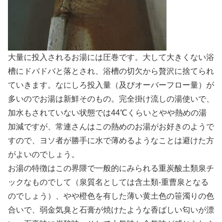
大量に投入されるお湯には圧巻です。大して大きくない浴
槽にドバドバと落とされ、浴槽の切欠から贅沢に捨てられ
ていきます。なにしろ投入量（及びオーバーフロー量）が
多いのでお湯は新鮮そのもの。完全掛け流しの湯使いで、
加水もされていない状態では44℃くらいとやや熱めの湯
加減ですが、常連さんはこの熱めのお湯がお好きのようで
すので、ヨソ者が勝手に水で薄めるようなことは避けた方
がよいのでしょう。
お湯の特徴はこの界隈で一般的にみられる重炭酸土類泉チ
ックなものでして（泉質名としては含土類-重曹泉となる
のでしょう）、やや橙色を有した薄い黄土色の笹濁りの色
合いで、弱金気臭と石膏が焼けたような香ばしい匂いが漂