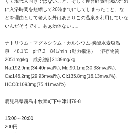
くて現代人向きではないこと、そして運営経費削減のため
に入浴時間を短縮して20時までにしてしまったこと、な
どを理由として老人以外はあまりこの温泉を利用していな
いんだそうです。あぁ勿体ない…。
ナトリウム・マグネシウム・カルシウム-炭酸水素塩温
泉 48.1℃ pH7.2 84L/min（動力揚湯） 溶存物質
2051mg/kg 成分総計2139mg/kg
Na:192.9mg(34.40mval%), Mg:90.1mg(30.38mval%),
Ca:146.2mg(29.93mval%), Cl:135.8mg(16.13mval%),
HCO3:1093mg(75.41mval%)
鹿児島県霧島市牧園町下中津川79-8
15:00～20:00
200円