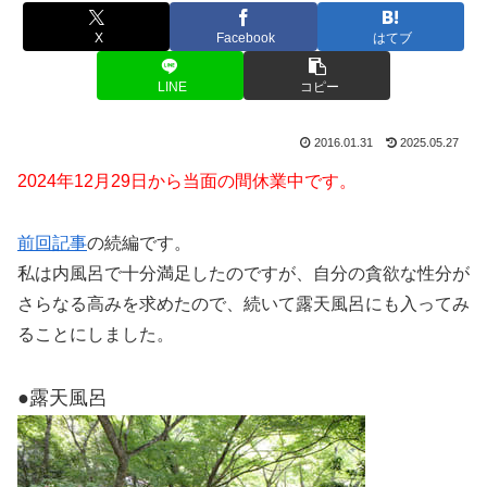
X
Facebook
はてブ
LINE
コピー
2016.01.31
2025.05.27
2024年12月29日から当面の間休業中です。
前回記事
の続編です。
私は内風呂で十分満足したのですが、自分の貪欲な性分が
さらなる高みを求めたので、続いて露天風呂にも入ってみ
ることにしました。
●露天風呂