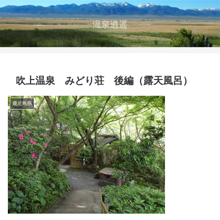
温泉逍遥
吹上温泉 みどり荘 後編（露天風呂）
鹿児島県