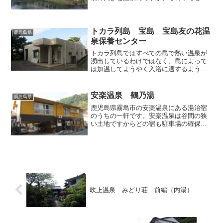
の畔に建つ昔ながらの湯治宿「田島本
館」に初冬の某日、ひと晩宿泊してじっ
くりお風呂を楽しんできました。温泉街
とはいえ歓楽的要素は少なく...
トカラ列島 宝島 宝島友の花温
鹿児島県
泉保養センター
トカラ列島ではすべての島で熱い温泉が
湧出しているわけではなく、島によって
は加温してようやく入浴に適するような
低温の温泉しか存在していない場合もあ
ります。トカラの有人島で最も南に位置
する宝島もそんな島のひとつでして、島
安楽温泉 鶴乃湯
鹿児島県
内に存在する唯一の共同浴...
鹿児島県霧島市の安楽温泉にある湯治宿
のうちの一軒です。安楽温泉は谷間の狭
い土地ですからどの宿も駐車場の確保に
苦労なさっているようですが、この「鶴
の湯」さんは何か所かに分散しているも
のの駐車できる台数をしっかり確保して
おり、運転に自信がない方...
吹上温泉 みどり荘 前編（内湯）