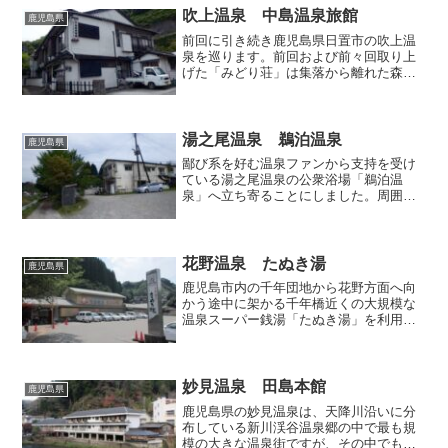
吹上温泉 中島温泉旅館
鹿児島県
前回に引き続き鹿児島県日置市の吹上温
泉を巡ります。前回および前々回取り上
げた「みどり荘」は集落から離れた森の
中に位置しており、実質的に一軒宿のよ
うな存在なのですが、今回訪れます「中
島温泉旅館」は集落の中で周囲の民家と
溶け込むように佇んでおり...
湯之尾温泉 鵜泊温泉
鹿児島県
鄙び系を好む温泉ファンから支持を受け
ている湯之尾温泉の公衆浴場「鵜泊温
泉」へ立ち寄ることにしました。周囲に
は特に温泉浴場の存在を示す案内看板等
はないので、事前に仕入れた情報と普段
の温泉巡りで鍛えた自分の勘を頼りに探
していたところ、集落を２周...
花野温泉 たぬき湯
鹿児島県
鹿児島市内の千年団地から花野方面へ向
かう途中に架かる千年橋近くの大規模な
温泉スーパー銭湯「たぬき湯」を利用し
てきました。当初は前回取り上げた「大
黒温泉」を出た後に中央駅方面へ戻るつ
もりでしたが、花野口バス停でバスを待
っている時、目の前に「た...
妙見温泉 田島本館
鹿児島県
鹿児島県の妙見温泉は、天降川沿いに分
布している新川渓谷温泉郷の中で最も規
模の大きな温泉街ですが、その中でも川