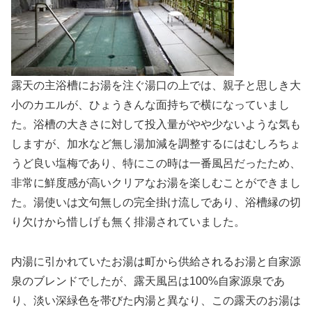
露天の主浴槽にお湯を注ぐ湯口の上では、親子と思しき大
小のカエルが、ひょうきんな面持ちで横になっていまし
た。浴槽の大きさに対して投入量がやや少ないような気も
しますが、加水など無し湯加減を調整するにはむしろちょ
うど良い塩梅であり、特にこの時は一番風呂だったため、
非常に鮮度感が高いクリアなお湯を楽しむことができまし
た。湯使いは文句無しの完全掛け流しであり、浴槽縁の切
り欠けから惜しげも無く排湯されていました。
内湯に引かれていたお湯は町から供給されるお湯と自家源
泉のブレンドでしたが、露天風呂は100%自家源泉であ
り、淡い深緑色を帯びた内湯と異なり、この露天のお湯は