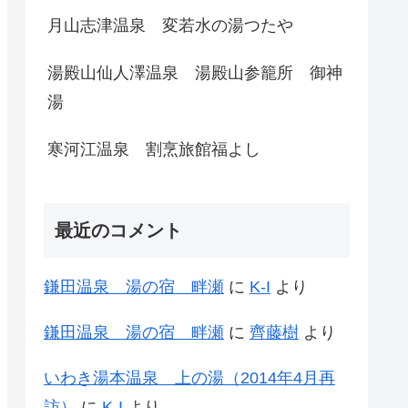
月山志津温泉 変若水の湯つたや
湯殿山仙人澤温泉 湯殿山参籠所 御神
湯
寒河江温泉 割烹旅館福よし
最近のコメント
鎌田温泉 湯の宿 畔瀬
に
K-I
より
鎌田温泉 湯の宿 畔瀬
に
齊藤樹
より
いわき湯本温泉 上の湯（2014年4月再
訪）
に
K-I
より