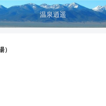
温泉逍遥
湯）