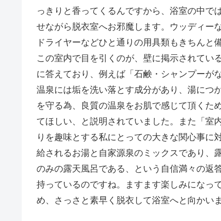
っきりと香ってくるんですから、浴室の中で
せながら脱衣室へお邪魔します。ウッディー
ドライヤーなどひと通りの用具類もきちんと
この室内で目を引くのが、壁に掲示されている
に答えており、例えば「石鹸・シャンプーが
温泉には垢を洗い落とす成分があり、湯につ
を守る為、良質の温泉をお肌で感じて頂くた
てほしい、と説明されていました。また「室
りを趣味とする私にとっての大きな関心事に
給されるお湯と自家源泉のミックスであり、
のみの露天風呂である、という自信満々の返
持っているのですね。ますます楽しみになっ
め、さっさと素早く脱衣して浴室へと向かい