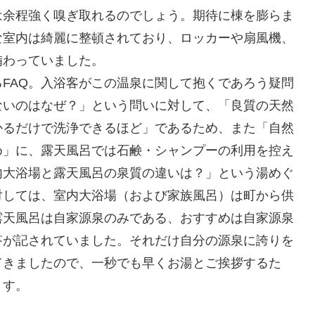
は余程強く嗅ぎ取れるのでしょう。期待に棟を膨らま
な室内は綺麗に整頓されており、ロッカーや扇風機、
備わっていました。
FAQ。入浴客がこの温泉に関して抱くであろう疑問
ないのはなぜ？」という問いに対して、「良質の天然
かるだけで洗浄できるほど」であるため、また「自然
め」に、露天風呂では石鹸・シャンプーの利用を控え
内大浴場と露天風呂の泉質の違いは？」という湯めぐ
対しては、室内大浴場（および家族風呂）は町から供
露天風呂は自家源泉のみである、おすすめは自家源泉
答が記されていました。それだけ自分の源泉に誇りを
てきましたので、一秒でも早くお湯とご挨拶するた
ます。