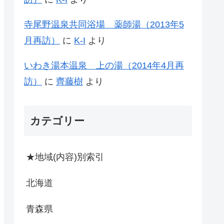
寺尾野温泉共同浴場 薬師湯（2013年5
月再訪）
に
K-I
より
いわき湯本温泉 上の湯（2014年4月再
訪）
に
齊藤樹
より
カテゴリー
★地域(内容)別索引
北海道
青森県