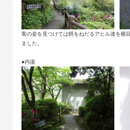
客の姿を見つけては餌をねだるアヒル達を横
ました。
●内湯