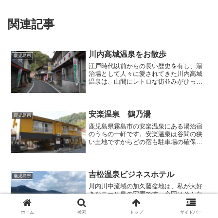
関連記事
川内高城温泉をお散歩
鹿児島県
江戸時代以前からの長い歴史を有し、湯
治場として人々に愛されてきた川内高城
温泉は、山間にレトロな街並みがひっそ
りと佇む小さな温泉街。まるごと時空の
狭間に迷い込んで、そのまま時代の流れ
に取り残されたかのような集落に、昔な
がらの鄙びた湯治宿が軒を...
安楽温泉 鶴乃湯
鹿児島県
鹿児島県霧島市の安楽温泉にある湯治宿
のうちの一軒です。安楽温泉は谷間の狭
い土地ですからどの宿も駐車場の確保に
苦労なさっているようですが、この「鶴
の湯」さんは何か所かに分散しているも
のの駐車できる台数をしっかり確保して
おり、運転に自信がない方...
吉松温泉ビジネスホテル
鹿児島県
川内川中流域の加久藤盆地は、私が大好
きなモール泉の宝庫です。今回はそんな
温泉の中から、のどかな田園風景が広が
る湧水町吉松エリアの「吉松温泉ビジネ
ホーム
検索
トップ
サイドバー
スホテル」で立ち寄り入浴してまいりま