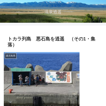
温泉逍遥
トカラ列島 悪石島を逍遥 （その1・集
落）
鹿児島県