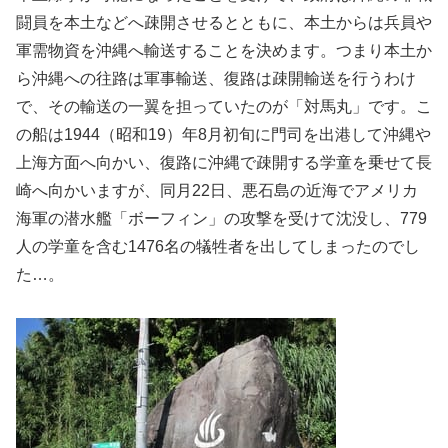
闘員を本土などへ疎開させるとともに、本土からは兵員や
軍需物資を沖縄へ輸送することを決めます。つまり本土か
ら沖縄への往路は軍事輸送、復路は疎開輸送を行うわけ
で、その輸送の一翼を担っていたのが「対馬丸」です。こ
の船は1944（昭和19）年8月初旬に門司を出港して沖縄や
上海方面へ向かい、復路に沖縄で疎開する学童を乗せて長
崎へ向かいますが、同月22日、悪石島の近海でアメリカ
海軍の潜水艦「ボーフィン」の攻撃を受けて沈没し、779
人の学童を含む1476名の犠牲者を出してしまったのでし
た…。