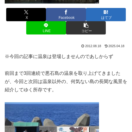
X
Facebook
はてブ
LINE
コピー
2012.08.18
2025.04.18
※今回の記事に温泉は登場しませんのであしからず
前回まで3回連続で悪石島の温泉を取り上げてきました
が、今回と次回は温泉以外の、何気ない島の長閑な風景を
紹介してゆく所存です。