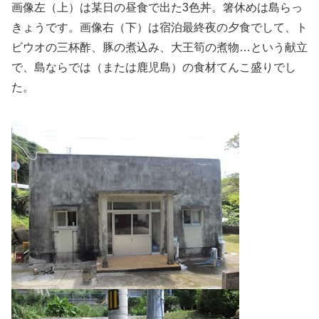
画像左（上）は某日の昼食で出た3色丼。箸休めは島らっ
きょうです。画像右（下）は宿泊最終夜の夕食でして、ト
ビウオの三杯酢、豚の煮込み、大王筍の煮物…という献立
で、島ならでは（または鹿児島）の食材てんこ盛りでし
た。