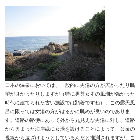
日本の温泉においては、一般的に男湯の方が広かったり眺
望が良かったりしますが（特に男尊女卑の風潮が強かった
時代に建てられた古い施設では顕著ですね）、この露天風
呂に限っては女湯の方がはるかに眺めが良いのでありま
す。道路の路傍にあって外から丸見えな男湯に対し、道路
から奥まった海岸縁に女湯を設けることによって、公衆の
視線から遠ざけようとしているんだと推測されますが、こ