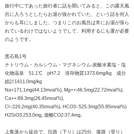
旅行中にであった旅行者に話を聞いてみると、この露天風
呂に入ろうとしたらお湯が抜かれていた、という話を何人
からも耳にしました。つまりこのお風呂は常にお湯が張ら
れているわけではないようでして、利用するにも運が必要
のようです。
悪石島1号
ナトリウム・カルシウム・マグネシウム-炭酸水素塩・塩
化物温泉 51.1℃ pH7.2 溶存物質1373.6mg/kg 成分
総計1411.0mg/kg
Na+171.1mg(44.13mval%), Mg++:46.5mg(22.72mval%),
Ca++:89.3mg(26.45mval%),
Cl-:220.2mg(40.35mval%), HCO3-:525.3mg(55.95mval%)
H2SiO3:253.0mg, 遊離CO2:37.4mg,
上集落から徒歩で、往路（下り）は25分、復路（登り）