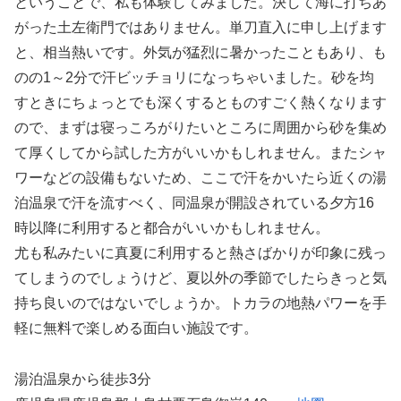
ということで、私も体験してみました。決して海に打ちあ
がった土左衛門ではありません。単刀直入に申し上げます
と、相当熱いです。外気が猛烈に暑かったこともあり、も
のの1～2分で汗ビッチョリになっちゃいました。砂を均
すときにちょっとでも深くするとものすごく熱くなります
ので、まずは寝っころがりたいところに周囲から砂を集め
て厚くしてから試した方がいいかもしれません。またシャ
ワーなどの設備もないため、ここで汗をかいたら近くの湯
泊温泉で汗を流すべく、同温泉が開設されている夕方16
時以降に利用すると都合がいいかもしれません。
尤も私みたいに真夏に利用すると熱さばかりが印象に残っ
てしまうのでしょうけど、夏以外の季節でしたらきっと気
持ち良いのではないでしょうか。トカラの地熱パワーを手
軽に無料で楽しめる面白い施設です。
湯泊温泉から徒歩3分