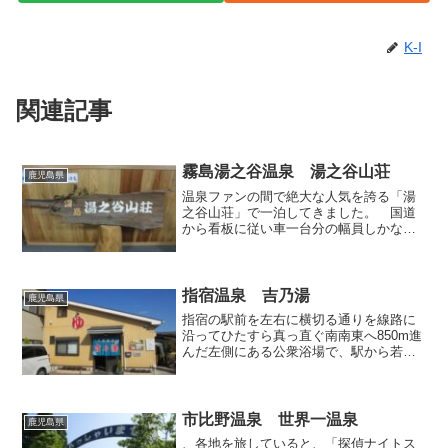
K-I
関連記事
霧島湯之谷温泉 湯之谷山荘
鹿児島県
温泉ファンの間で絶大な人気を誇る「湯
之谷山荘」で一泊してきました。 国道
から看板に従い車一台分の幅員しかない
山道を数百メートル登ってゆくと、迷う
ことなく到着です。最後は鋭角に曲がる
ので、大きな車で訪問する場合はそこだ
けちょっと要注意かも。周...
指宿温泉 吉乃湯
鹿児島県
指宿の駅前を左右に横切る通りを線路に
沿ってひたすら真っ直ぐ南南東へ850m進
んだ左側にある公衆浴場で、駅から若干
離れているものの、幹線道路に沿ってい
るため非常にわかりやすい立地です。比
較的新しいと思われる建物の壁には赤く
「ゆ」と記されていた...
市比野温泉 世界一温泉
鹿児島県
、各地を旅していると、「探偵ナイトス