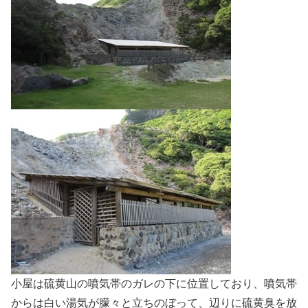
小屋は硫黄山の噴気帯のガレの下に位置しており、噴気帯
からは白い湯気が朦々と立ちのぼって、辺りに硫黄臭を放