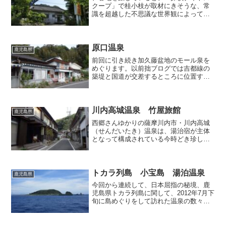
クープ」で桂小枝が取材にきそうな、常
識を超越した不思議な世界観によって構
成されている施設に遭遇することがあり
ますが、長閑な田園風景が広がる鹿児島
県市比野温泉にもそんなエキセントリッ
クワールドがありました。...
原口温泉
鹿児島県
前回に引き続き加久藤盆地のモール泉を
めぐります。以前拙ブログでは吉都線の
築堤と国道が交差するところに位置する
「前田温泉」を取り上げたことがありま
すが、今回訪れるのはその線路の反対側
にある「原口温泉」です。この辺りは本
当に犬も歩けば温泉に当た...
川内高城温泉 竹屋旅館
鹿児島県
西郷さんゆかりの薩摩川内市・川内高城
（せんだいたき）温泉は、湯治宿が主体
となって構成されている今時どき珍しい
温泉地であり、山間の細い道に沿って鄙
びた宿が軒を連ねる光景を目にすると、
まるで昭和30年代へタイムスリップした
かのような錯覚に陥りま...
トカラ列島 小宝島 湯泊温泉
鹿児島県
今回から連続して、日本屈指の秘境、鹿
児島県トカラ列島に関して、2012年7月下
旬に島めぐりをして訪れた温泉の数々や
島の様子をレポートしてまいります。第
一回目は小宝島の湯泊温泉です。↑トカラ
列島・小宝島の位置はここ 鹿児島港か