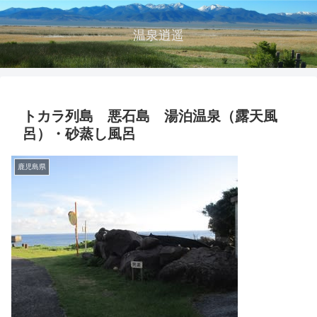
温泉逍遥
トカラ列島 悪石島 湯泊温泉（露天風
呂）・砂蒸し風呂
鹿児島県