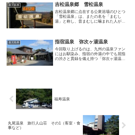
れれ？ 廃業しちゃったか」と...
吉松温泉郷 雪松温泉
鹿児島県
吉松温泉郷に点在する公衆浴場のひとつ
「雪松温泉」は、またの名を「まむし
湯」と称し、昔まむしに噛まれた人がこ
のお湯に患部をつけたところ傷が治った
という伝説があるんだそうです。果たし
てどんなお湯に巡り会えるんでしょう
か。この温泉は川内川に架かる...
指宿温泉 弥次ヶ湯温泉
鹿児島県
今回取り上げるのは、九州の温泉ファン
にはお馴染み、指宿の外湯の中でも屈指
の渋さと貫録を備え持つ「弥次ヶ湯温
泉」です。明治期に開業したという歴史
あるこちらの浴場は湯治宿も兼ねてお
り、弥次という男が温泉を掘り当てたこ
とからこの名称となっているん...
福寿温泉
丸尾温泉 旅行人山荘 その1（客室・食
事など）