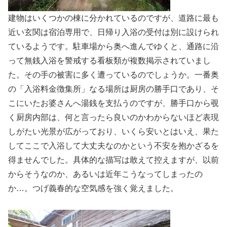
建物はいくつかの棟に分かれているのですが、道路に最も
近い玄関は宿泊専用で、日帰り入浴の受付は別に設けられ
ているようです。駐車場から奥へ進んでゆくと、通路に沿
って無銭入浴を警戒する看板類が複数掲示されていまし
た。その手の被害に多く遭っているのでしょうか。一番奥
の「入浴料金徴集所」なる場所は厨房の勝手口であり、そ
こにいたお婆さんへ湯銭を支払うのですが、勝手口から覗
く厨房内部は、何と言ったら良いのかわからないほど表現
しがたい光景が広がっており、いくら安いとはいえ、果た
してここで入浴して大丈夫なのかという不安を抱かざるを
得ませんでした。具体的な描写は敢えて控えますが、以前
からそうなのか、あるいは近年こうなってしまったの
か…。つげ義春的な空気感を強く覚えました。