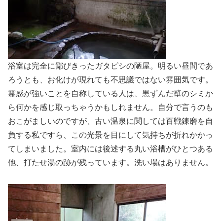
浴室は完全に鄙びきったガタピシの陋屋。明るい昼間であ
ろうとも、お化けが現れても不思議ではない雰囲気です。
霊感が強いことを自称している人は、黒ずんだ壁のシミか
ら何かを感じ取っちゃうかもしれません。自分で言うのも
おこがましいのですが、古い温泉に関しては百戦錬磨を自
負する私ですら、この光景を目にして気持ちが折れかかっ
てしまいました。室内には後述する丸い浴槽がひとつある
他、打たせ湯の跡が残っています。洗い場はありません。