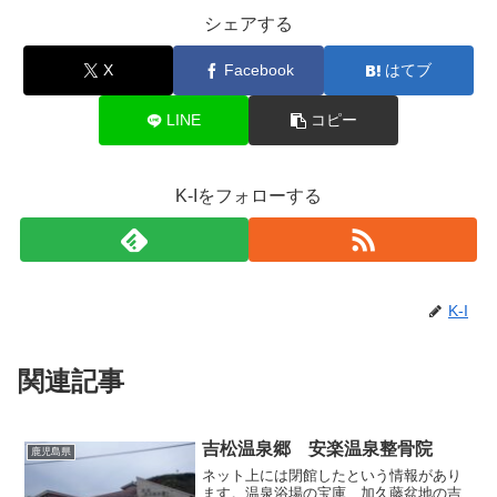
シェアする
X
Facebook
はてブ
LINE
コピー
K-Iをフォローする
K-I
関連記事
吉松温泉郷 安楽温泉整骨院
鹿児島県
ネット上には閉館したという情報があり
ます。温泉浴場の宝庫、加久藤盆地の吉