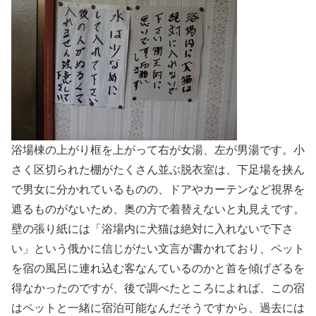
浴場棟の上がり框を上がって右が女湯、左が男湯です。小
さく区切られた棚がたくさん並ぶ脱衣室は、下足場を挟ん
で男女に分かれているものの、ドアやカーテンなど視界を
遮るものがないため、奥の方で着替えないと丸見えです。
壁の張り紙には「浴場内に犬猫は絶対に入れないで下さ
い」という俄かに信じがたい文言が書かれており、ペット
を宿の風呂に連れ込む客なんているのかと首を傾げざるを
得なかったのですが、後で調べたところによれば、この宿
はペットと一緒に宿泊可能なんだそうですから、過去には