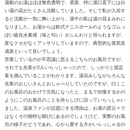
湯船のお湯はほぼ無色透明で、底面、特に湯口直下には白
い湯の花がたくさん沈殿していました。そして私が入浴す
ると沈殿が一気に舞い上がり、湯中の私は湯の花まみれに
なりました。お湯からは軟式テニスボールのようなゴムっ
ぽい硫化水素感（味と匂い）がふんわりと得られますが、
変なクセがなくアッサリしていますので、典型的な蒸気造
成泉といって良いでしょう。
営業しているのが不思議に思えるこちらのお風呂ですが、
それでも先客が2人いらっしゃったので、しっかりと固定
客を掴んでいることがわかります。湯浴みしながらそんな
先客のおじいさんとおしゃべりしていたのですが、曰くこ
のお風呂のおかげで元気になったと、まるで自慢するかの
ようにこのお風呂のことを誇らしげに語っていらっしゃい
ました。温泉ファンが話題にする理由は、お湯の質云々で
はなくその独特な鄙びにあるのでしょうけど、実際のお風
呂の様子がどうであれ、心から愛する方がいらっしゃるの