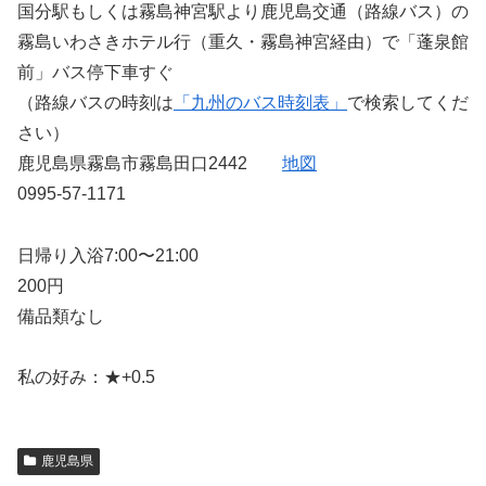
国分駅もしくは霧島神宮駅より鹿児島交通（路線バス）の
霧島いわさきホテル行（重久・霧島神宮経由）で「蓬泉館
前」バス停下車すぐ
（路線バスの時刻は
「九州のバス時刻表」
で検索してくだ
さい）
鹿児島県霧島市霧島田口2442
地図
0995-57-1171
日帰り入浴7:00〜21:00
200円
備品類なし
私の好み：★+0.5
鹿児島県