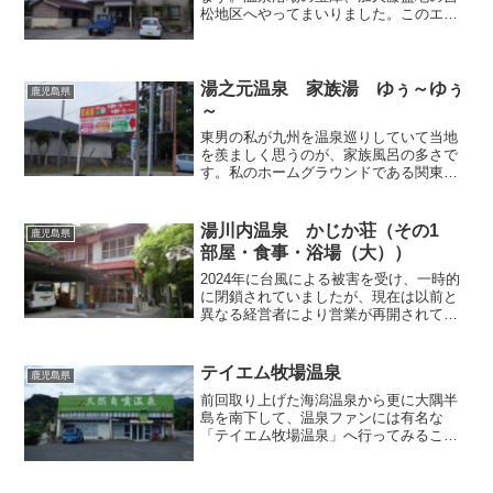
松地区へやってまいりました。このエリ
アにはたくさんの温泉があるのですが、
今回訪れたのは「安楽温泉整骨院」で
す。整骨院と言っても、旅行中に骨折し
たわけじゃありません。九州...
湯之元温泉 家族湯 ゆぅ～ゆぅ
鹿児島県
～
東男の私が九州を温泉巡りしていて当地
を羨ましく思うのが、家族風呂の多さで
す。私のホームグラウンドである関東や
東北では、家族風呂（貸切風呂）の数が
少なく、料金設定も高止まりしているの
ですが、鹿児島・大分・熊本を中心にし
湯川内温泉 かじか荘（その1
鹿児島県
て九州にはワンコインで利...
部屋・食事・浴場（大））
2024年に台風による被害を受け、一時的
に閉鎖されていましたが、現在は以前と
異なる経営者により営業が再開されてい
ます。この記事は私の訪問当時（2013
年）の様子を取り上げており、現況とは
異なる可能性がございます。現在の様子
テイエム牧場温泉
鹿児島県
は公式サイトをご覧...
前回取り上げた海潟温泉から更に大隅半
島を南下して、温泉ファンには有名な
「テイエム牧場温泉」へ行ってみること
にしました。現地にたどり着いたもの
の、道路沿いに建つ「天然自噴温泉」と
書かれた建物は廃墟になっており、「あ