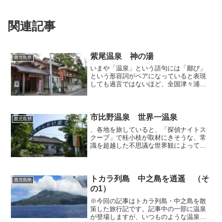
関連記事
紫尾温泉 神の湯
鹿児島県
いまや「温泉」という語句には「鄙び」
という形容詞がペアになっていると表現
しても過言ではないほど、全国津々浦々
どこへ行っても温泉地は悲しいくらいに
鄙びちゃっています。しかしながら、一
口に鄙びた温泉といっても、ノスタルジ
ー溢れる景色に数軒の宿が...
市比野温泉 世界一温泉
鹿児島県
、各地を旅していると、「探偵ナイトス
クープ」で桂小枝が取材にきそうな、常
識を超越した不思議な世界観によって構
成されている施設に遭遇することがあり
ますが、長閑な田園風景が広がる鹿児島
県市比野温泉にもそんなエキセントリッ
クワールドがありました。...
トカラ列島 中之島を逍遥 （そ
鹿児島県
の1）
※今回の記事はトカラ列島・中之島を散
策した旅行記です。記事中の一部に温泉
が登場しますが、いつものような温泉に