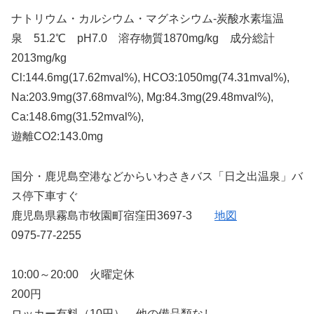
ナトリウム・カルシウム・マグネシウム-炭酸水素塩温
泉 51.2℃ pH7.0 溶存物質1870mg/kg 成分総計
2013mg/kg
Cl:144.6mg(17.62mval%), HCO3:1050mg(74.31mval%),
Na:203.9mg(37.68mval%), Mg:84.3mg(29.48mval%),
Ca:148.6mg(31.52mval%),
遊離CO2:143.0mg
国分・鹿児島空港などからいわさきバス「日之出温泉」バ
ス停下車すぐ
鹿児島県霧島市牧園町宿窪田3697-3
地図
0975-77-2255
10:00～20:00 火曜定休
200円
ロッカー有料（10円）、他の備品類なし