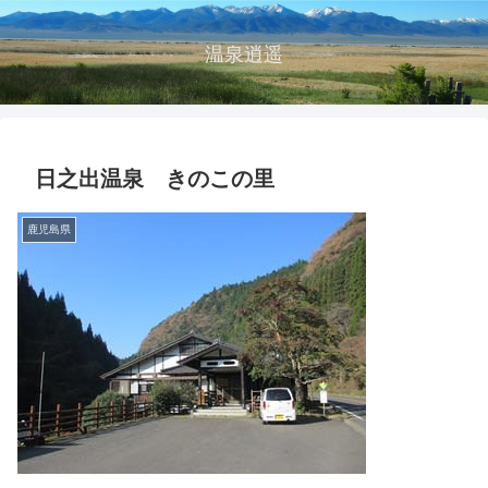
温泉逍遥
日之出温泉 きのこの里
鹿児島県