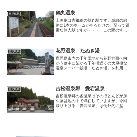
関するレポートではありませんので、あ
しからず。トカラの島で最も大きく、中
心的な役割を果たしている中之島を、フ
鶴丸温泉
鹿児島県
ェリーの甲板の上から撮影...
上画像は吉都線の鶴丸駅です。単線の線
路に1本のホームがあるだけの、至って質
素な無人駅ですが・・・ この駅のすぐ
目の前には、九州でも屈指の濃いモール
泉として誉れ高い「鶴丸温泉」がありま
すので、今回の九州温泉巡りの締めとし
て、こちらへ立ち寄るこ...
花野温泉 たぬき湯
鹿児島県
鹿児島市内の千年団地から花野方面へ向
かう途中に架かる千年橋近くの大規模な
温泉スーパー銭湯「たぬき湯」を利用し
てきました。当初は前回取り上げた「大
黒温泉」を出た後に中央駅方面へ戻るつ
もりでしたが、花野口バス停でバスを待
っている時、目の前に「た...
吉松温泉郷 愛宕温泉
鹿児島県
吉松温泉郷の各温泉はそのほとんどが加
久藤盆地の中で点在していますが、今回
取り上げる「愛宕温泉」は例外的に盆地
の中ではなく、湧水町の中心から東へ外
れた、霧島山地と盆地が接する境界地帯
に位置しており、周辺の他温泉とは立地
条件がやや異なる施設です...