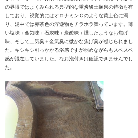
の界隈ではよくみられる典型的な重炭酸土類泉の特徴を有
しており、視覚的にはオロナミンＣのような黄土色に濁
り、湯中では赤茶色の浮遊物もチラホラ舞っています。薄
い塩味＋金気味＋石灰味＋炭酸味＋燻したようなお焦げ
味、そして土気臭＋金気臭に微かな焦げ臭が感じられまし
た。キシキシ引っかかる浴感ですが弱めながらもスベスベ
感が混在していました。なお泡付きは確認できませんでし
た。