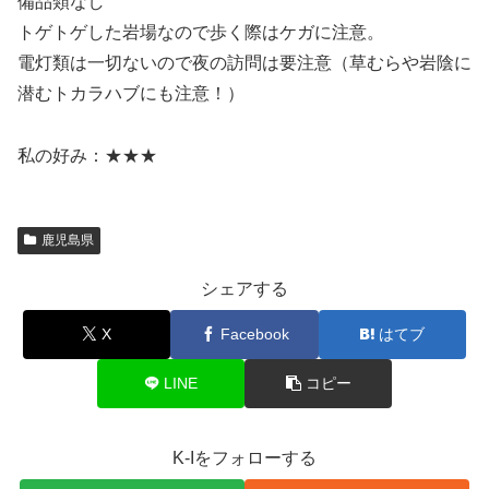
備品類なし
トゲトゲした岩場なので歩く際はケガに注意。
電灯類は一切ないので夜の訪問は要注意（草むらや岩陰に
潜むトカラハブにも注意！）
私の好み：★★★
鹿児島県
シェアする
X
Facebook
はてブ
LINE
コピー
K-Iをフォローする