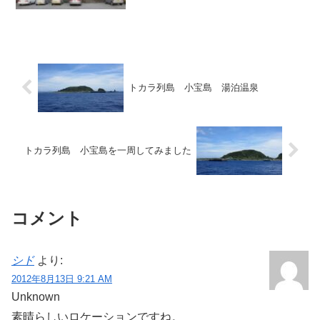
の中ではなく、湧水町の中心から東へ外
れた、霧島山地と盆地が接する境界地帯
に位置しており、周辺の他温泉とは立地
条件がやや異なる施設です...
トカラ列島 小宝島 湯泊温泉
トカラ列島 小宝島を一周してみました
コメント
シド
より:
2012年8月13日 9:21 AM
Unknown
素晴らしいロケーションですね。