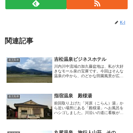
K-I
関連記事
吉松温泉ビジネスホテル
鹿児島県
川内川中流域の加久藤盆地は、私が大好
きなモール泉の宝庫です。今回はそんな
温泉の中から、のどかな田園風景が広が
る湧水町吉松エリアの「吉松温泉ビジネ
スホテル」で立ち寄り入浴してまいりま
した。こちらの施設は国道に面してお
り、ここを通れば路傍に立つ...
指宿温泉 殿様湯
鹿児島県
前回取り上げた「河原（こらん）湯」か
ら近い場所にある「殿様湯」へお風呂を
ハシゴしました。川沿いの道に看板が立
っているので、「河原湯」に比べてはる
かにわかりやすく、すぐに見つけること
ができました。破風に埋め込まれている
島津の家紋が殿様湯という...
丸尾温泉 旅行人山荘 その