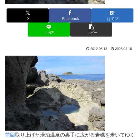
X
Facebook
はてブ
LINE
コピー
2012.08.13
2025.04.18
前回
取り上げた湯泊温泉の裏手に広がる岩礁を歩いてゆく