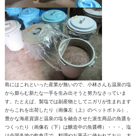
島にはこれといった産業が無いので、小林さんも温泉の塩
から膨らむ新たな一手を生み出そうと努力なさっていま
す。たとえば、製塩では副産物としてニガリが生まれます
からこれを出荷したり（画像左（上）のペットボトル）、
豊かな海産資源と温泉の塩を融合させた派生商品の魚醤を
つくったり（画像右（下）は醸造中の魚醤樽）・・・。塩
は全国各地の飲食店で、料理やお菓子に使われており、大