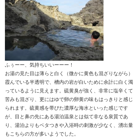
ふぅーー、気持ちいいーーー！
お湯の見た目は薄らと白く（微かに黄色も混ざりながら）
霞んでいる半透明で、槽内の岩が白いために余計に白く濁
っているように見えます。硫黄臭が強く、非常に塩辛くて
苦みも混ざり、更にはゆで卵の卵黄の味もはっきりと感じ
られます。硫黄感を帯びた濃厚な海水といった感じです
が、目と鼻の先にある湯泊温泉とは似て非なる泉質であ
り、湯泊よりもベタつきや入浴時の刺激が少なく、湧出量
もこちらの方が多いようでした。