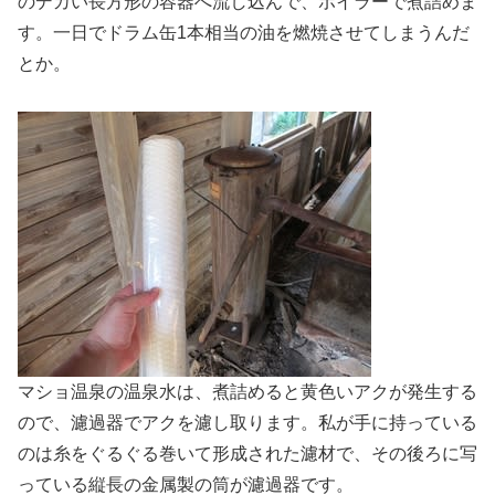
のデカい長方形の容器へ流し込んで、ボイラーで煮詰めま
す。一日でドラム缶1本相当の油を燃焼させてしまうんだ
とか。
マショ温泉の温泉水は、煮詰めると黄色いアクが発生する
ので、濾過器でアクを濾し取ります。私が手に持っている
のは糸をぐるぐる巻いて形成された濾材で、その後ろに写
っている縦長の金属製の筒が濾過器です。