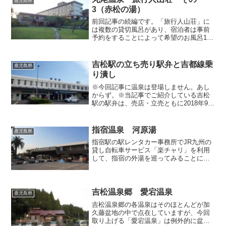
鹿児島県
3（赤松の湯）
前回記事の続編です。「旅行人山荘」に
は複数の貸切風呂があり、宿泊者は事前
予約をすることによって希望のお風呂1ヶ
所を無料で利用できるのですが、その中
でも群を抜いて人気があるのが「赤松の
湯」。このお風呂を目当てに宿泊するお
吉松駅の立ち売り駅弁と吉都線乗
鹿児島県
客さんもいるんだとか。...
り潰し
※今回記事に温泉は登場しません。あし
からず。※当記事でご紹介している吉松
駅の駅弁は、売店・立売ともに2018年9月
を以て営業を終了しました。前々回およ
び前回記事で取り上げた高原町の「湯之
元温泉」をチェックアウトした後は、東
指宿温泉 河原湯
鹿児島県
京へ帰るために鹿児...
指宿駅の駅レンタカー事務所でJR九州の
貸し自転車サービス「楽チャリ」を利用
して、指宿の外湯を巡ってみることにし
ました。この日の午後に特急「指宿のた
まて箱」に乗車する予定なので、列車に
乗り遅れないよう、貸し自転車の営業開
始時間である朝9時から...
吉松温泉郷 愛宕温泉
鹿児島県
吉松温泉郷の各温泉はそのほとんどが加
久藤盆地の中で点在していますが、今回
取り上げる「愛宕温泉」は例外的に盆地