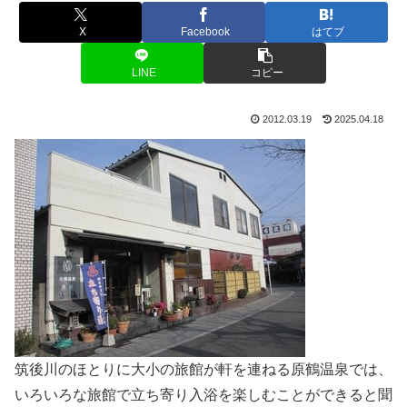
X
Facebook
はてブ
LINE
コピー
2012.03.19
2025.04.18
筑後川のほとりに大小の旅館が軒を連ねる原鶴温泉では、
いろいろな旅館で立ち寄り入浴を楽しむことができると聞