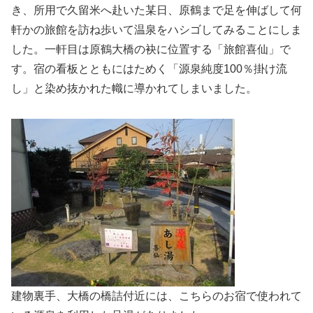
き、所用で久留米へ赴いた某日、原鶴まで足を伸ばして何
軒かの旅館を訪ね歩いて温泉をハシゴしてみることにしま
した。一軒目は原鶴大橋の袂に位置する「旅館喜仙」で
す。宿の看板とともにはためく「源泉純度100％掛け流
し」と染め抜かれた幟に導かれてしまいました。
建物裏手、大橋の橋詰付近には、こちらのお宿で使われて