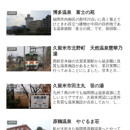
ます。私が訪問した時には第一駐車場が
全て埋まっており、その奥にある第二駐
車場も半分近く...
博多温泉 富士の苑
福岡県
福岡市内南区の那珂川沿いに高く聳えて
ひときわ目立つ建物が今回の目的地であ
る温泉旅館「富士の苑」です。前回取り
上げた「元湯」とは川を挟んだ対岸に位
置しています。なおお隣はゴルフの打ち
っぱなしとなっており、私がその脇をす
り抜けてロビーへ向かおう...
久留米市北野町 天然温泉慧華乃
福岡県
湯
西鉄甘木線の古賀茶屋駅から徒歩圏に良
質な温泉施設があると知り、某日実際に
行ってみることにしました。甘木と久留
米や大牟田を結ぶ2両編成のワンマン電車
が、筑後川流域の長閑な田園地帯を走り
ます。1面1線の古賀茶屋駅は、典型的な
久留米市田主丸 笹の湯
福岡県
ローカル駅でありなが...
九州７県の中でも福岡県は温泉資源に乏
しいエリアですが、久留米周辺には意外
と良質な温泉施設が点在しており、しか
も掛け流しを謳っている施設も少なくな
いため、私が福岡で所用がある場合には
ちょっと時間を作ってこの界隈へ足を伸
ばすことにしています。今...
原鶴温泉 やぐるま荘
福岡県
私が大好きな福岡県原鶴温泉へとやって