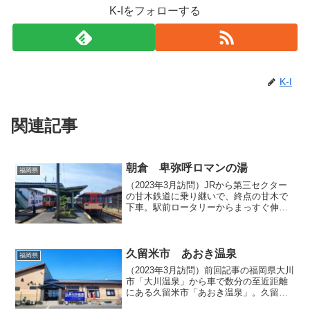
K-Iをフォローする
K-I
関連記事
朝倉 卑弥呼ロマンの湯
福岡県
（2023年3月訪問）JRから第三セクター
の甘木鉄道に乗り継いで、終点の甘木で
下車。駅前ロータリーからまっすぐ伸び
るその名も「駅前通り」を800メートルほ
どてくてく歩くと、やがて市民センター
（文化会館）や図書館、警察署など公的
機関が集まるエ...
久留米市 あおき温泉
福岡県
（2023年3月訪問）前回記事の福岡県大川
市「大川温泉」から車で数分の至近距離
にある久留米市「あおき温泉」。久留米
市の南端、国道385号線沿いに立地してい