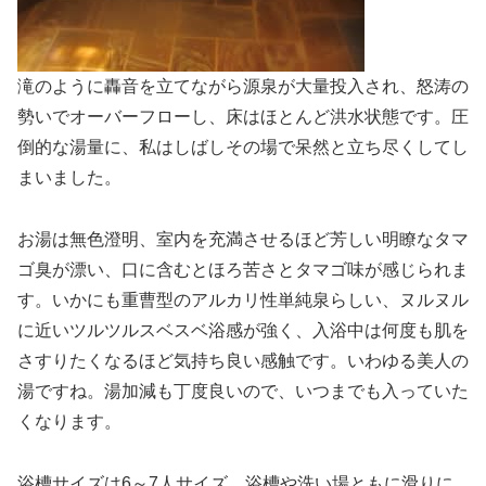
滝のように轟音を立てながら源泉が大量投入され、怒涛の
勢いでオーバーフローし、床はほとんど洪水状態です。圧
倒的な湯量に、私はしばしその場で呆然と立ち尽くしてし
まいました。
お湯は無色澄明、室内を充満させるほど芳しい明瞭なタマ
ゴ臭が漂い、口に含むとほろ苦さとタマゴ味が感じられま
す。いかにも重曹型のアルカリ性単純泉らしい、ヌルヌル
に近いツルツルスベスベ浴感が強く、入浴中は何度も肌を
さすりたくなるほど気持ち良い感触です。いわゆる美人の
湯ですね。湯加減も丁度良いので、いつまでも入っていた
くなります。
浴槽サイズは6～7人サイズ、浴槽や洗い場ともに滑りに