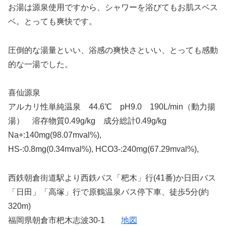
お湯は源泉使用ですから、シャワーを浴びてもお肌スベス
ベ。とっても爽快です。
圧倒的な湯量といい、浴感の爽快さといい、とっても感動
的な一湯でした。
喜仙源泉
アルカリ性単純温泉 44.6℃ pH9.0 190L/min（動力揚
湯） 溶存物質0.49g/kg 成分総計0.49g/kg
Na+:140mg(98.07mval%),
HS-:0.8mg(0.34mval%), HCO3-:240mg(67.29mval%),
西鉄朝倉街道駅より西鉄バス「杷木」行(41番)か日田バス
「日田」「高塚」行で原鶴温泉バス停下車、徒歩5分(約
320m)
福岡県朝倉市杷木志波30-1
地図