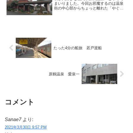
まいりました。今回お邪魔するのは温泉
街の中心部からちょっと離れた「やぐる
ま荘」です。建物自体はかなり年季が入
ったコンクリ造ですが、敷地が大きく駐
車場も広いので、車でアクセスするなら
とても便利です。お宿の公...
たった4分の船旅 若戸渡船
原鶴温泉 愛泉一
コメント
Sanae7
より:
2021年3月30日 9:57 PM