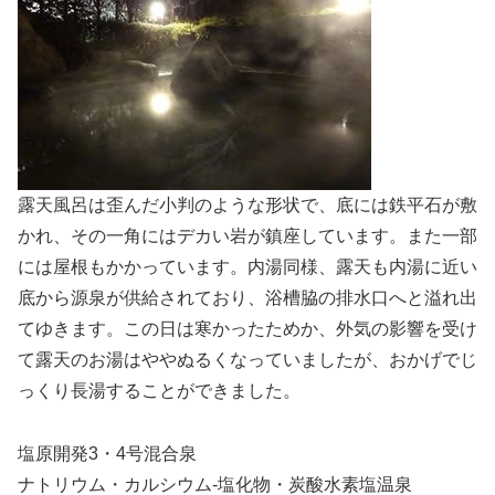
露天風呂は歪んだ小判のような形状で、底には鉄平石が敷
かれ、その一角にはデカい岩が鎮座しています。また一部
には屋根もかかっています。内湯同様、露天も内湯に近い
底から源泉が供給されており、浴槽脇の排水口へと溢れ出
てゆきます。この日は寒かったためか、外気の影響を受け
て露天のお湯はややぬるくなっていましたが、おかげでじ
っくり長湯することができました。
塩原開発3・4号混合泉
ナトリウム・カルシウム-塩化物・炭酸水素塩温泉