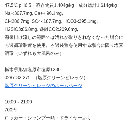
47.5℃ pH6.5 溶存物質1.404g/kg 成分総計1.614g/kg
Na+:307.7mg, Ca++:96.1mg,
Cl-:286.7mg, SO4-:187.7mg, HCO3-:395.1mg,
H2SiO3:86.8mg, 遊離CO2:209.6mg,
源泉掛け流しの範囲では汚れが取りきれなくなった場合に
ろ過循環装置を使用。ろ過装置を使用する場合に限り塩素
消毒（いずれも大風呂のみ）
栃木県那須塩原市塩原1230
0287-32-2751（塩原グリーンビレッジ）
塩原グリーンビレッジのホームページ
10:00～21:00
700円
ロッカー・シャンプー類・ドライヤーあり