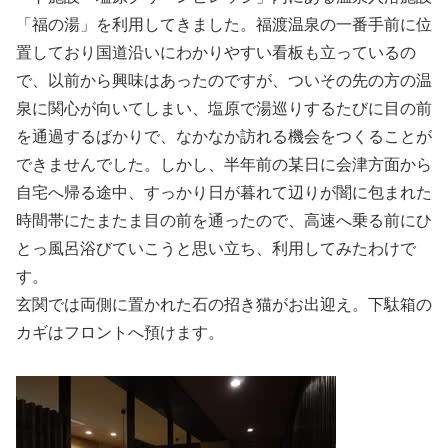
「福の湯」を利用してきました。福渡温泉の一番手前に位
置しており国道沿いにわかりやすい看板も立っているの
で、以前から興味はあったのですが、ついその先の方の温
泉に関心が向いてしまい、塩原で湯巡りするたびに目の前
を通過するばかりで、なかなか訪れる機会をつくることが
できませんでした。しかし、半年前の某日に会津方面から
自宅へ帰る途中、すっかり日が暮れて辺りが闇に包まれた
時間帯にたまたま目の前を通ったので、高速へ乗る前にひ
とっ風呂浴びていこうと思い立ち、利用してみたわけで
す。
玄関では両側に置かれた石の招き猫がお出迎え。下駄箱の
カギはフロントへ預けます。