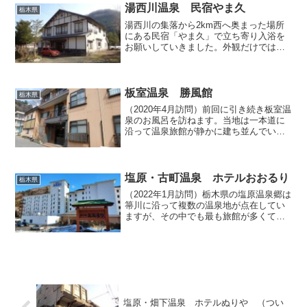
須野ヶ原カントリークラブ」というゴル
湯西川温泉 民宿やま久
栃木県
フ場に併設されたこのホテ...
湯西川の集落から2km西へ奥まった場所
にある民宿「やま久」で立ち寄り入浴を
お願いしていきました。外観だけではこ
こに温泉があるとは気づきにくいのです
が、ホームページを拝見すると100％源泉
掛け流しの温泉が入浴でき、日帰り入浴
も受け付けている旨...
板室温泉 勝風館
栃木県
（2020年4月訪問）前回に引き続き板室温
泉のお風呂を訪ねます。当地は一本道に
沿って温泉旅館が静かに建ち並んでいま
すが、そんな温泉街のちょうど真ん中あ
たりに位置する、淡いオレンジ色の外壁
が印象的な「勝風館」で日帰り入浴させ
ていただきました。...
塩原・古町温泉 ホテルおおるり
栃木県
（2022年1月訪問）栃木県の塩原温泉郷は
箒川に沿って複数の温泉地が点在してい
ますが、その中でも最も旅館が多くてバ
スターミナルもある中心地のようなエリ
アが古町温泉です。以前にも拙ブログで
は古町温泉のお風呂をいくつか紹介して
まいりましたが、今...
塩原・畑下温泉 ホテルぬりや （つい