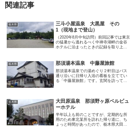
関連記事
三斗小屋温泉 大黒屋 その
栃木県
1（現地まで登山）
（2020年8月中旬訪問）前回記事では東京
の猛暑から逃れるべく中禅寺湖畔の金谷
ホテルに泊まったときの記録を取り上げ
ましたが、今回もやはり避暑目的で栃木
県の高いところへ訪ねた際のことを書き
綴ってまいります。といっても、前回記
那須湯本温泉 中藤屋旅館
栃木県
事の中禅寺金谷ホテ...
那須湯本温泉での湯めぐり２軒目はバス
通り沿いに日帰り入浴の看板を立ててい
る「中藤屋旅館」です。玄関を訪って入
浴をお願いしますと、館内左奥の方から
ワンちゃんの鳴き声が聞こえてきまし
た。那須湯本では標準的な中規模旅館で
すが、どことなくアットホー...
大田原温泉 那須野ヶ原ベルビュ
栃木県
ーホテル
半年以上も前のことですが、定期的な所
用のため東北某所を訪れた帰り道に、ち
ょっと時間があったので、栃木県大田原
市の「那須野ヶ原ベルビューホテル」で
日帰り入浴すべく立ち寄りました。「那