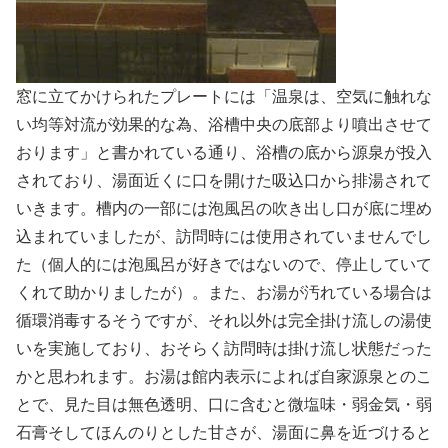
窓に立てかけられたプレートには「温泉は、空気に触れな
い均等対流が効果的な為、浴槽中央の底部より噴出させて
おります」と書かれている通り、浴槽の底から源泉が投入
されており、湯面近くに口を開けた吸込口から排湯されて
いきます。槽内の一部には泡風呂の吹き出し口が底に埋め
込まれていましたが、訪問時には使用されていませんでし
た（個人的には泡風呂が好きではないので、停止していて
くれて助かりましたが）。また、お湯が汚れている場合は
循環消毒するそうですが、それ以外は完全掛け流しの湯使
いを実施しており、おそらく訪問時は掛け流し状態だった
かと思われます。お湯は館内表示によれば自家源泉とのこ
とで、見た目は無色透明、口に含むと微塩味・弱金気・弱
石膏そしてほんのりとした甘さが、湯面に鼻を近づけると