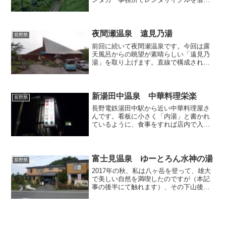
た私は、諏訪湖岸に並行して伸びる国道
20号線を北上し、途中で諏訪市から下諏
訪町へと市町境を越え、中央本線の線路
を跨いで、観光...
夜間瀬温泉 遠見乃湯
長野県
前回に続いて夜間瀬温泉です。今回は露
天風呂からの眺望が素晴らしい「遠見乃
湯」を取り上げます。直線で構成されて
いるスッキリとしたデザインの、温泉施
設とは思えない小洒落た建物ですね。こ
の日は隣接する「ホテル・セラン」で宿
泊したのですが、「遠見乃...
新湯田中温泉 中華料理栄楽
長野県
長野電鉄湯田中駅から近い中華料理屋さ
んです。看板に小さく「内湯」と書かれ
ているように、食事をすれば店内で入浴
が出来るらしいので、興味津々、行って
みることにしました。夕ご飯にちょうど
いい時間だったので混んでいるかと思い
きや、お客さんは私一人だ...
富士見温泉 ゆーとろん水神の湯
長野県
2017年の秋、私は八ヶ岳を登って、雄大
で美しい自然を満喫したのですが（本記
事の後半にて触れます）、その下山後、
登山の汗を流すために向かったのが「ゆ
ーとろん水神の湯」です。中央道の諏訪
南インターから南の方へ車を走らせた富
士見町にある日帰り入...