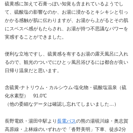
硫黄感に加えて石膏っぽい知覚も含まれているようでし
て、硫酸塩の影響なのか、お湯に浸かるとキシキシと引っ
かかる感触が肌に伝わりますが、お湯から上がるとその肌
にスベスベ感がもたらされ、お湯が持つ不思議なパワーを
実感することができました。
便利な立地ですし、硫黄感を有するお湯の露天風呂に入れ
るので、観光のついでにひとッ風呂浴びるには都合が良い
日帰り温泉だと思います。
含硫黄-ナトリウム・カルシウム-塩化物・硫酸塩温泉（硫
化水素型） 91.0℃
（他の委細なデータは確認し忘れてしまいました…）
長野電鉄・湯田中駅より
長電バス
の熊の湯硯川線・奥志賀
高原線・上林線のいずれかで「沓野美明」下車、徒歩2分