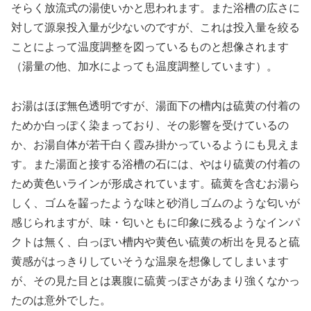
そらく放流式の湯使いかと思われます。また浴槽の広さに
対して源泉投入量が少ないのですが、これは投入量を絞る
ことによって温度調整を図っているものと想像されます
（湯量の他、加水によっても温度調整しています）。
お湯はほぼ無色透明ですが、湯面下の槽内は硫黄の付着の
ためか白っぽく染まっており、その影響を受けているの
か、お湯自体が若干白く霞み掛かっているようにも見えま
す。また湯面と接する浴槽の石には、やはり硫黄の付着の
ため黄色いラインが形成されています。硫黄を含むお湯ら
しく、ゴムを齧ったような味と砂消しゴムのような匂いが
感じられますが、味・匂いともに印象に残るようなインパ
クトは無く、白っぽい槽内や黄色い硫黄の析出を見ると硫
黄感がはっきりしていそうな温泉を想像してしまいます
が、その見た目とは裏腹に硫黄っぽさがあまり強くなかっ
たのは意外でした。