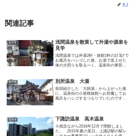
K-I
関連記事
浅間温泉を散策して外湯や源泉を
長野県
見学
浅間温泉では外湯2軒・旅館1軒の計3計で
お風呂をハシゴした後、お湯で逆上せた
体の火照りを取るべく、温泉街の東部
（山側）をのんびり散歩しながら、建物
の陰や路地裏でひっそりと佇む源泉や、
私のような外来者には入ることのできな
別所温泉 大湯
長野県
い外湯の一部を見学する...
前回紹介した「大師湯」から上がった後
に、温泉街の小規模旅館へお邪魔してお
風呂をハシゴするつもりでいたのです
が、訪う先で次々に玉砕してしまったの
で願い叶わず（つまり日帰り入浴を断ら
れてしまった）、でもどうしても当地で
もう一っ風呂浴びたかったの...
下諏訪温泉 高木温泉
長野県
※残念ながら2016年12月で閉館しまし
た。 2015年夏の某日。上諏訪駅の駅レ
ンタカー事務所でレンタサイクルを借り