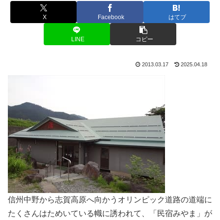
X
Facebook
はてブ
LINE
コピー
2013.03.17
2025.04.18
信州中野から志賀高原へ向かうオリンピック道路の道端に
たくさんはためいている幟に誘われて、「民宿みやま」が