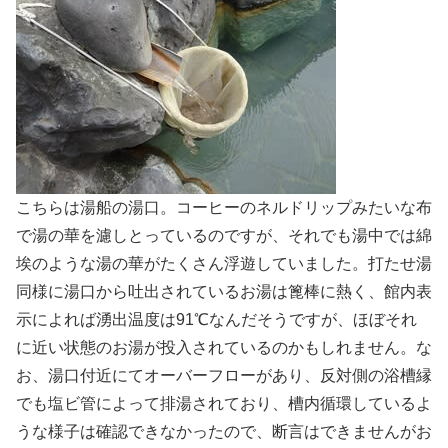
こちらは湯船の湯口。コーヒーのネルドリップみたいな布
で湯の華を濾しとっているのですが、それでも湯中では綿
埃のような湯の華がたくさん浮遊していました。打たせ湯
同様に湯口から吐出されているお湯は篦棒に熱く、館内表
示によれば湧出温度は91℃なんだそうですが、ほぼそれ
に近い状態のお湯が投入されているのかもしれません。な
お、湯口付近にてオーバーフローがあり、反対側の浴槽縁
でも塩ビ管によって排湯されており、槽内循環しているよ
うな様子は確認できなかったので、断言はできませんがお