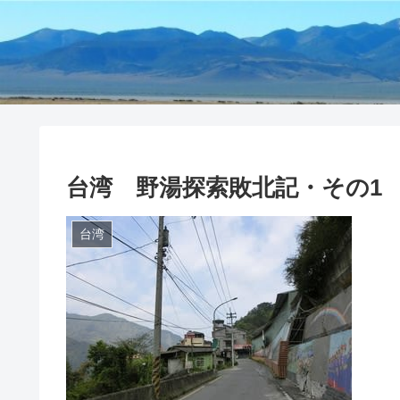
台湾 野湯探索敗北記・その1
台湾