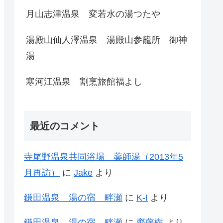
月山志津温泉 変若水の湯つたや
湯殿山仙人澤温泉 湯殿山参籠所 御神
湯
寒河江温泉 割烹旅館福よし
最近のコメント
寺尾野温泉共同浴場 薬師湯（2013年5
月再訪）
に
Jake
より
鎌田温泉 湯の宿 畔瀬
に
K-I
より
鎌田温泉 湯の宿 畔瀬
に
齊藤樹
より