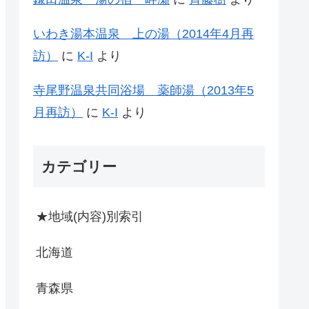
いわき湯本温泉 上の湯（2014年4月再
訪）
に
K-I
より
寺尾野温泉共同浴場 薬師湯（2013年5
月再訪）
に
K-I
より
カテゴリー
★地域(内容)別索引
北海道
青森県