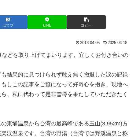
はてブ
LINE
コピー
2013.04.05
2025.04.18
泉などを取り上げてまいります。宜しくお付き合いの
ども結果的に見つけられず敢え無く撤退した涙の記録
。もしこの記事をご覧になって好奇心を抱き、現地へ
たら、私に代わって是非雪辱を果たしていただきたく
東埔温泉から台湾の最高峰である玉山(3,952m)方
楽楽渓温泉です。台湾の野湯（台湾では野溪温泉と称