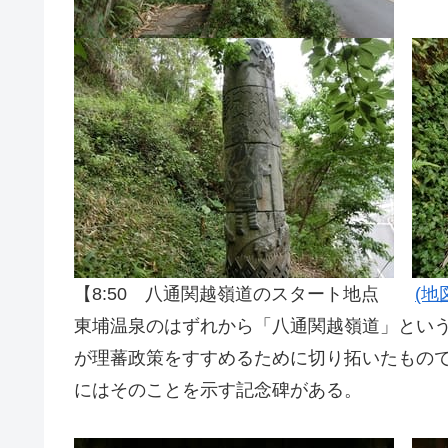
【8:50 八通関越嶺道のスタート地点
(地
東埔温泉のはずれから「八通関越嶺道」とい
が理蕃政策をすすめるために切り拓いたもので、
にはそのことを示す記念碑がある。