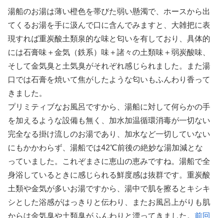
湯船のお湯は薄い橙色を帯びた弱い懸濁で、ホースから出
てくるお湯を手に汲んで口に含んでみますと、大雑把に表
現すれば重炭酸土類泉的な味と匂いを有しており、具体的
には石膏味＋金気（鉄系）味＋諸々の土類味＋弱炭酸味、
そして金気臭と土気臭がそれぞれ感じられました。また湯
口では石膏を焼いて焦がしたような匂いもふんわり香って
きました。
プリミティブなお風呂ですから、湯船に対して何らかの手
を加えるような設備も無く、加水加温循環消毒が一切ない
完全なる掛け流しのお湯であり、加水など一切していない
にもかかわらず、湯船では42℃前後の絶妙な湯加減とな
っていました。これぞまさに恵山の恵みですね。湯船で全
身浴しているときに感じられる鮮度感は抜群です。重炭酸
土類や金気が多いお湯ですから、湯中で肌を擦るとキシキ
シとした浴感がはっきりと伝わり、またお風呂上がりも肌
からは金気臭や土類臭がふんわりと漂ってきました。
前回