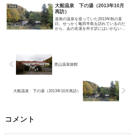
れており、いかにも昭和の...
大船温泉 下の湯（2013年10月
北海道
再訪）
道南の温泉を巡っていた2013年秋の某
日、せっかく亀田半島を訪れているのだ
から、あの名湯を外す訳にはいかないと
思い、久しぶりに大船温泉「下の湯」へ
向かうことにしました。こちらは以前に
も訪れたことがあり、拙ブログでも取り
上げております（前回記...
恵山温泉旅館
大船温泉 下の湯（2013年10月再訪）
コメント