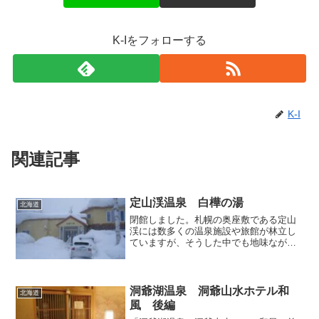
K-Iをフォローする
K-I
関連記事
定山渓温泉 白樺の湯
北海道
閉館しました。札幌の奥座敷である定山
渓には数多くの温泉施設や旅館が林立し
ていますが、そうした中でも地味ながら
ちゃんとしたお湯を手ごろな価格で堪能
できる日帰り温泉施設が「白樺の湯」で
す。札幌という都市が間近にある立地条
件が災いして、定山渓には...
洞爺湖温泉 洞爺山水ホテル和
北海道
風 後編