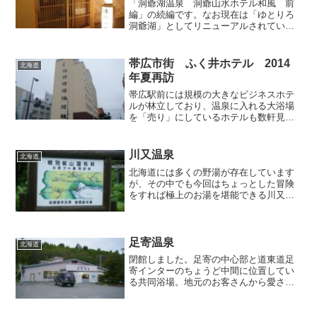
「洞爺湖温泉 洞爺山水ホテル和風 前
編」の続編です。なお現在は「ゆとりろ
洞爺湖」としてリニューアルされていま
す。この記事はリニューアル前の様子を
取り上げています。●清水の湯 夜9時の
切り替え後（切り替え作業があるので、
帯広市街 ふく井ホテル 2014
北海道
実際は夜9時半以降）、...
年夏再訪
帯広駅前には規模の大きなビジネスホテ
ルが林立しており、温泉に入れる大浴場
を「売り」にしているホテルも数軒見ら
れますが、その中でも温泉にこだわる私
がレコメンドしたいのは、「天然温泉」
という大きな看板を誇らしげに掲げる
川又温泉
北海道
「ふく井ホテル」であります...
北海道には多くの野湯が存在しています
が、その中でも今回はちょっとした冒険
をすれば極上のお湯を堪能できる川又温
泉を紹介します。冒険と書いたように川
又温泉へは普通の恰好では到達できず、
簡単な準備を要しますので、まずはそれ
から説明します。・入浴道...
足寄温泉
北海道
閉館しました。足寄の中心部と道東道足
寄インターのちょうど中間に位置してい
る共同浴場。地元のお客さんから愛され
ているらしく、訪問時も駐車場には車が
ぎっしり並んでいました。なかなか年季
の入った建物で、内部もそれ相応に草臥