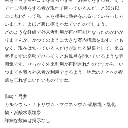
呂を荒らす者やゴミを散らかす者、酒盛りをする者、そし
て寸志泥棒をする者が現れて困っているんだ、と30分以
上にもわたって私一人を相手に熱弁をふるっていらっしゃ
いました。よほど腹に据えかねていたのでしょう。
どのような経緯で外来者利用が再び可能となったのかわか
りませんが、かつてのように大きな案内標識を出すことも
なく、現在は知っている人だけが訪れる温泉として、来る
者拒まずの姿勢でひっそりとお風呂を開いているような雰
囲気です。せっかく外来利用が再開されたのですから、い
つまでも我々外来者が利用できるよう、地元の方々への配
慮を忘れずにいたいものですね。
御崎１号井
カルシウム・ナトリウム・マグネシウム-硫酸塩・塩化
物・炭酸水素塩泉
詳細な数値は掲示なし