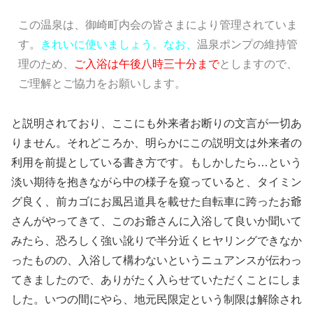
この温泉は、御崎町内会の皆さまにより管理されていま
す。
きれいに使いましょう。なお、
温泉ポンプの維持管
理のため、
ご入浴は午後八時三十分まで
としますので、
ご理解とご協力をお願いします。
と説明されており、ここにも外来者お断りの文言が一切あ
りません。それどころか、明らかにこの説明文は外来者の
利用を前提としている書き方です。もしかしたら…という
淡い期待を抱きながら中の様子を窺っていると、タイミン
グ良く、前カゴにお風呂道具を載せた自転車に跨ったお爺
さんがやってきて、このお爺さんに入浴して良いか聞いて
みたら、恐ろしく強い訛りで半分近くヒヤリングできなか
ったものの、入浴して構わないというニュアンスが伝わっ
てきましたので、ありがたく入らせていただくことにしま
した。いつの間にやら、地元民限定という制限は解除され